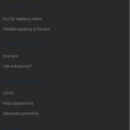
t
í
VŠE O REGÁLECH
Rychlý regálový rádce
Detailní regálový průvodce
DOPRAVA A PLATBA
Doprava
Jak nakupovat?
PRÁVNÍ INFORMACE
GDPR
Moje objednávka
Obchodní podmínky
KONTAKT