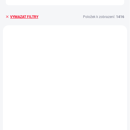
Položek k zobrazení:
1416
VYMAZAT FILTRY
V
ý
DOPRAVA ZDARMA
DOPRAVA ZDARMA
p
OSB 10 MM (VLHKO)
MDF 6 MM (SUCHO)
i
s
p
r
o
d
SKLADEM
SKLADEM
u
Policový regál Biedrax
Policový regál Biedrax
k
60 x 90 x 180 cm,
45 x 90 x 180 cm,
t
pozink, 4 police OSB
pozink, 4 police MDF,
ů
10 mm, nosnost 300
nosnost 200 kg na
2 332 Kč
1 696 Kč
/ ks
/ ks
kg na polici
polici
1 927,27 Kč bez DPH
1 401,65 Kč bez DPH
Do košíku
Do košíku