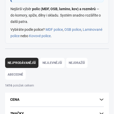
Nejširší výběr
polic (MDF, OSB, lamino, kov) a rozměrů
—
do komory, spíže, dílny i skladu. Systém snadno rozšíříte o
další patra.
Vybíráte podle police?
MDF police
,
OSB police
,
Laminované
police
nebo
Kovové police
.
Ř
a
NEJPRODÁVANĚJŠÍ
NEJLEVNĚJŠÍ
NEJDRAŽŠÍ
z
e
ABECEDNĚ
n
í
1416
položek celkem
p
r
CENA
o
d
u
ZNAČKY