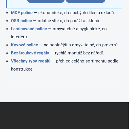
u
MDF police
— ekonomické, do suchých dílen a skladů.
OSB police
— odolné vlhku, do garáží a sklepů.
Laminované police
— omyvatelné a hygienické, do
interiéru.
Kovové police
— nejodolnější a omyvatelné, do provozů.
Bezšroubové regály
— rychlá montáž bez nářadí.
Všechny typy regálů
— přehled celého sortimentu podle
konstrukce.
Z
á
p
a