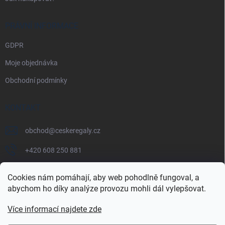
PRÁVNÍ INFORMACE
GDPR
Moje objednávka
Obchodní podmínky
KONTAKT
obchod
@
ceskeregaly.cz
+420 608 250 881
Cookies nám pomáhají, aby web pohodlně fungoval, a
abychom ho díky analýze provozu mohli dál vylepšovat.
Více informací najdete zde