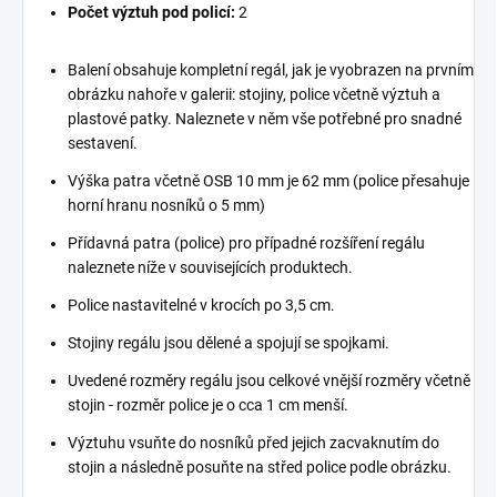
Počet výztuh pod policí:
2
Balení obsahuje kompletní regál, jak je vyobrazen na prvním
obrázku nahoře v galerii: stojiny, police včetně výztuh a
plastové patky. Naleznete v něm vše potřebné pro snadné
sestavení.
Výška patra včetně OSB 10 mm je 62 mm (police přesahuje
horní hranu nosníků o 5 mm)
Přídavná patra (police) pro případné rozšíření regálu
naleznete níže v souvisejících produktech.
Police nastavitelné v krocích po 3,5 cm.
Stojiny regálu jsou dělené a spojují se spojkami.
Uvedené rozměry regálu jsou celkové vnější rozměry včetně
stojin - rozměr police je o cca 1 cm menší.
Výztuhu vsuňte do nosníků před jejich zacvaknutím do
stojin a následně posuňte na střed police podle obrázku.