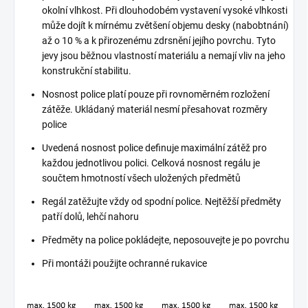
okolní vlhkost. Při dlouhodobém vystavení vysoké vlhkosti
může dojít k mírnému zvětšení objemu desky (nabobtnání)
až o 10 % a k přirozenému zdrsnění jejího povrchu. Tyto
jevy jsou běžnou vlastností materiálu a nemají vliv na jeho
konstrukční stabilitu.
Nosnost police platí pouze při rovnoměrném rozložení
zátěže. Ukládaný materiál nesmí přesahovat rozměry
police
Uvedená nosnost police definuje maximální zátěž pro
každou jednotlivou polici. Celková nosnost regálu je
součtem hmotností všech uložených předmětů
Regál zatěžujte vždy od spodní police. Nejtěžší předměty
patří dolů, lehčí nahoru
Předměty na police pokládejte, neposouvejte je po povrchu
Při montáži použijte ochranné rukavice