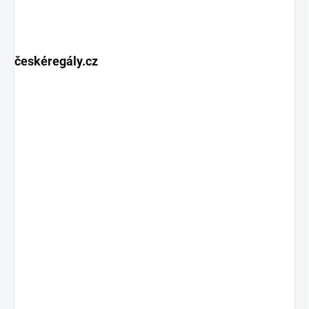
českéregály.cz