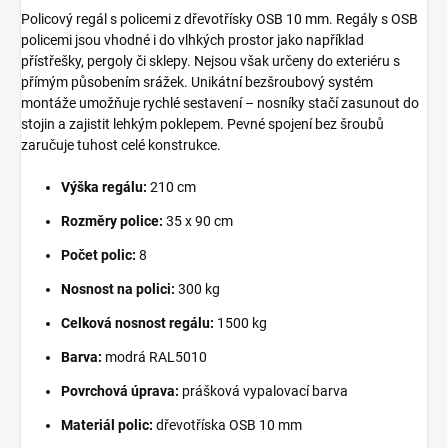
Policový regál s policemi z dřevotřísky OSB 10 mm. Regály s OSB
policemi jsou vhodné i do vlhkých prostor jako například
přístřešky, pergoly či sklepy. Nejsou však určeny do exteriéru s
přímým působením srážek. Unikátní bezšroubový systém
montáže umožňuje rychlé sestavení – nosníky stačí zasunout do
stojin a zajistit lehkým poklepem. Pevné spojení bez šroubů
zaručuje tuhost celé konstrukce.
Výška regálu:
210 cm
Rozměry police:
35 x 90 cm
Počet polic:
8
Nosnost na polici:
300 kg
Celková nosnost regálu:
1500 kg
Barva:
modrá RAL5010
Povrchová úprava:
prášková vypalovací barva
Materiál polic:
dřevotříska OSB 10 mm