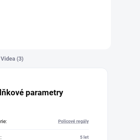
Do košíku
Videa (3)
lňkové parametry
rie
:
Policové regály
a
:
5 let