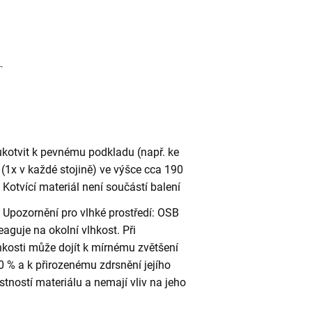
ukotvit k pevnému podkladu (např. ke
(1x v každé stojině) ve výšce cca 190
otvící materiál není součástí balení
Upozornění pro vlhké prostředí: OSB
eaguje na okolní vlhkost. Při
kosti může dojít k mírnému zvětšení
 % a k přirozenému zdrsnění jejího
stností materiálu a nemají vliv na jeho