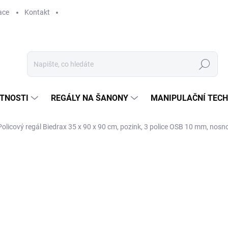
ace
Kontakt
Hledat
STNOSTI
REGÁLY NA ŠANONY
MANIPULAČNÍ TECH
Policový regál Biedrax 35 x 90 x 90 cm, pozink, 3 police OSB 10 mm, nosno
1 237 Kč
1 022,31 Kč bez DPH
Měrná
SKLADEM