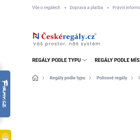
Přejít
Vše o regálech
Doprava a platba
Právní inform
na
obsah
REGÁLY PODLE TYPU
REGÁLY PODLE MÍ
Domů
Regály podle typu
Policové regály
ZNAČKA:
BIEDRAX
DOPRAVA ZDARMA
OSB 10 MM (VLHKO)