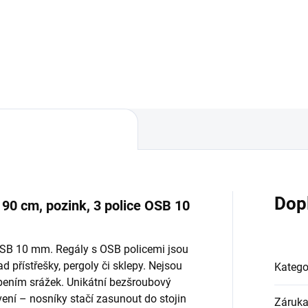
Do košíku
Do košíku
Dop
x 90 cm, pozink, 3 police OSB 10
 OSB 10 mm. Regály s OSB policemi jsou
d přístřešky, pergoly či sklepy. Nejsou
Katego
bením srážek. Unikátní bezšroubový
ní – nosníky stačí zasunout do stojin
Záruk