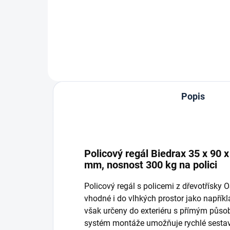
Do košíku
Popis
Policový regál Biedrax 35 x 90 
mm, nosnost 300 kg na polici
Policový regál s policemi z dřevotřísky
vhodné i do vlhkých prostor jako napříkla
však určeny do exteriéru s přímým půso
systém montáže umožňuje rychlé sestave