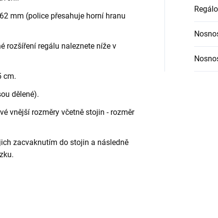
Regálo
62 mm (police přesahuje horní hranu
Nosnos
é rozšíření regálu naleznete níže v
Nosnos
5 cm.
sou dělené).
é vnější rozměry včetně stojin - rozměr
jich zacvaknutím do stojin a následně
zku.