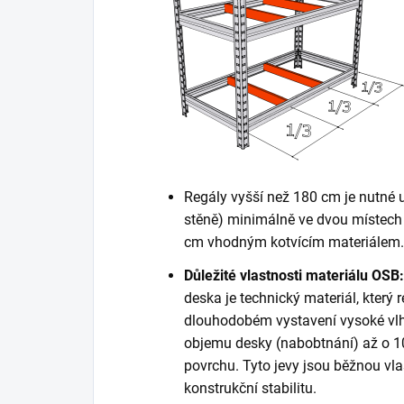
Regály vyšší než 180 cm je nutné 
stěně) minimálně ve dvou místech 
cm vhodným kotvícím materiálem. K
Důležité vlastnosti materiálu OSB:
deska je technický materiál, který r
dlouhodobém vystavení vysoké vlh
objemu desky (nabobtnání) až o 10
povrchu. Tyto jevy jsou běžnou vla
konstrukční stabilitu.