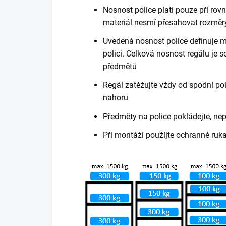
Nosnost police platí pouze při ro
materiál nesmí přesahovat rozměry
Uvedená nosnost police definuje m
polici. Celková nosnost regálu je
předmětů
Regál zatěžujte vždy od spodní poli
nahoru
Předměty na police pokládejte, ne
Při montáži použijte ochranné ruk