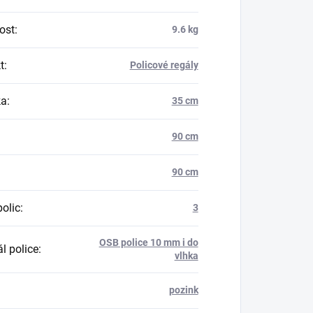
ost
:
9.6 kg
t
:
Policové regály
ka
:
35 cm
90 cm
90 cm
polic
:
3
OSB police 10 mm i do
l police
:
vlhka
pozink