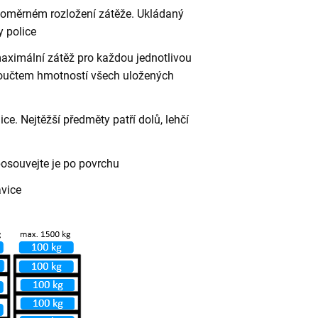
vnoměrném rozložení zátěže. Ukládaný
 police
aximální zátěž pro každou jednotlivou
 součtem hmotností všech uložených
ce. Nejtěžší předměty patří dolů, lehčí
posouvejte je po povrchu
avice