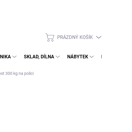
PRÁZDNÝ KOŠÍK
NÁKUPNÍ
KOŠÍK
NIKA
SKLAD, DÍLNA
NÁBYTEK
DŮM A ZAHR
st 300 kg na polici