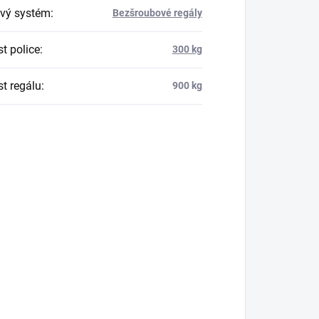
vý systém
:
Bezšroubové regály
t police
:
300 kg
t regálu
:
900 kg