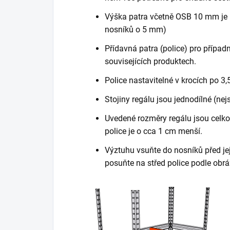
Výška patra včetně OSB 10 mm je 
nosníků o 5 mm)
Přídavná patra (police) pro případn
souvisejících produktech.
Police nastavitelné v krocích po 3,
Stojiny regálu jsou jednodílné (nej
Uvedené rozměry regálu jsou celkov
police je o cca 1 cm menší.
Výztuhu vsuňte do nosníků před je
posuňte na střed police podle obrá