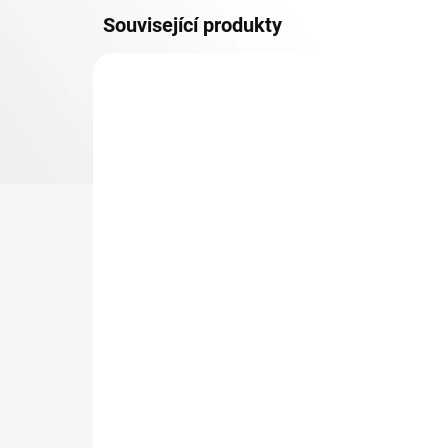
Související produkty
OSB 10 MM (VLHKO)
SKLADEM
Patro k regálu Biedrax 35
Zá
x 90 cm, pozink, police
Bie
OSB 10 mm, nosnost 300
vyp
kg
331 Kč
42
273,55 Kč bez DPH
34,
−
+