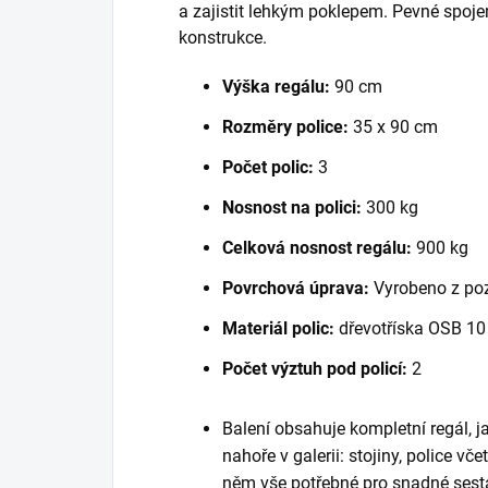
a zajistit lehkým poklepem. Pevné spoje
konstrukce.
Výška regálu:
90 cm
Rozměry police:
35 x 90 cm
Počet polic:
3
Nosnost na polici:
300 kg
Celková nosnost regálu:
900 kg
Povrchová úprava:
Vyrobeno z po
Materiál polic:
dřevotříska OSB 1
Počet výztuh pod policí:
2
Balení obsahuje kompletní regál, 
nahoře v galerii: stojiny, police vč
něm vše potřebné pro snadné sest