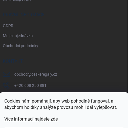
PRÁVNÍ INFORMACE
GDPR
Moje objednávka
Obchodní podmínky
KONTAKT
obchod
@
ceskeregaly.cz
+420 608 250 881
Cookies nám pomáhají, aby web pohodlně fungoval, a
abychom ho díky analýze provozu mohli dál vylepšovat.
Více informací najdete zde