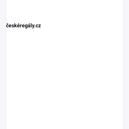
českéregály.cz