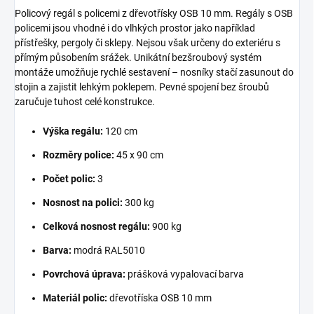
Policový regál s policemi z dřevotřísky OSB 10 mm. Regály s OSB
policemi jsou vhodné i do vlhkých prostor jako například
přístřešky, pergoly či sklepy. Nejsou však určeny do exteriéru s
přímým působením srážek. Unikátní bezšroubový systém
montáže umožňuje rychlé sestavení – nosníky stačí zasunout do
stojin a zajistit lehkým poklepem. Pevné spojení bez šroubů
zaručuje tuhost celé konstrukce.
Výška regálu:
120 cm
Rozměry police:
45 x 90 cm
Počet polic:
3
Nosnost na polici:
300 kg
Celková nosnost regálu:
900 kg
Barva:
modrá RAL5010
Povrchová úprava:
prášková vypalovací barva
Materiál polic:
dřevotříska OSB 10 mm