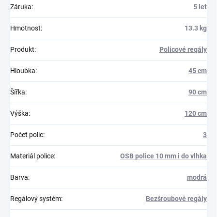
Záruka
:
5 let
Hmotnost
:
13.3 kg
Produkt
:
Policové regály
Hloubka
:
45 cm
Šířka
:
90 cm
Výška
:
120 cm
Počet polic
:
3
Materiál police
:
OSB police 10 mm i do vlhka
Barva
:
modrá
Regálový systém
:
Bezšroubové regály