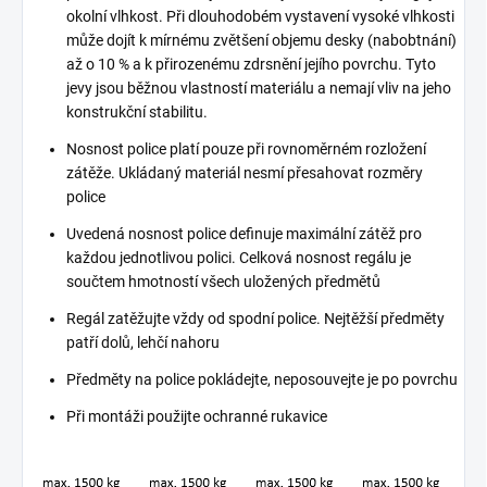
okolní vlhkost. Při dlouhodobém vystavení vysoké vlhkosti
může dojít k mírnému zvětšení objemu desky (nabobtnání)
až o 10 % a k přirozenému zdrsnění jejího povrchu. Tyto
jevy jsou běžnou vlastností materiálu a nemají vliv na jeho
konstrukční stabilitu.
Nosnost police platí pouze při rovnoměrném rozložení
zátěže. Ukládaný materiál nesmí přesahovat rozměry
police
Uvedená nosnost police definuje maximální zátěž pro
každou jednotlivou polici. Celková nosnost regálu je
součtem hmotností všech uložených předmětů
Regál zatěžujte vždy od spodní police. Nejtěžší předměty
patří dolů, lehčí nahoru
Předměty na police pokládejte, neposouvejte je po povrchu
Při montáži použijte ochranné rukavice