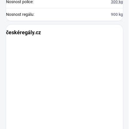
Nosnost police
:
300 kg
Nosnost regálu
:
900 kg
českéregály.cz