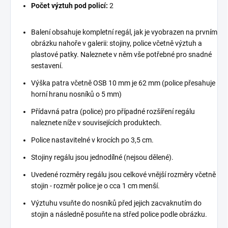
Počet výztuh pod policí:
2
Balení obsahuje kompletní regál, jak je vyobrazen na prvním
obrázku nahoře v galerii: stojiny, police včetně výztuh a
plastové patky. Naleznete v něm vše potřebné pro snadné
sestavení.
Výška patra včetně OSB 10 mm je 62 mm (police přesahuje
horní hranu nosníků o 5 mm)
Přídavná patra (police) pro případné rozšíření regálu
naleznete níže v souvisejících produktech.
Police nastavitelné v krocích po 3,5 cm.
Stojiny regálu jsou jednodílné (nejsou dělené).
Uvedené rozměry regálu jsou celkové vnější rozměry včetně
stojin - rozměr police je o cca 1 cm menší.
Výztuhu vsuňte do nosníků před jejich zacvaknutím do
stojin a následně posuňte na střed police podle obrázku.