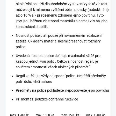
okolní vlhkost. Při dlouhodobém vystavení vysoké vlhkosti
může dojít k mírnému zvětšení objemu desky (nabobtnání)
až o 10 % a k přirozenému zdrsnění jejího povrchu. Tyto
jevy jsou běžnou vlastností materiálu a nemají vliv na jeho
konstrukční stabilitu.
Nosnost police platí pouze při rovnoměrném rozložení
zátěže. Ukládaný materiál nesmí přesahovat rozměry
police
Uvedená nosnost police definuje maximální zátěž pro
každou jednotlivou polici. Celková nosnost regálu je
součtem hmotností všech uložených předmětů
Regál zatěžujte vždy od spodní police. Nejtěžší předměty
patří dolů, lehčí nahoru
Předměty na police pokládejte, neposouvejte je po povrchu
Při montáži použijte ochranné rukavice