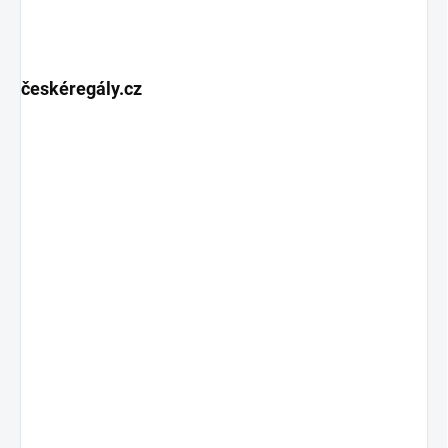
českéregály.cz