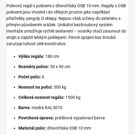
Policový regál s policemi z dřevotřísky OSB 10 mm. Regály s OSB
policemi jsou vhodné i do vlhkých prostor jako například
přístřešky, pergoly či sklepy. Nejsou však určeny do exteriéru s
přímým působením srážek. Unikátní bezšroubový systém
montáže umožňuje rychlé sestavení – nosníky stačí zasunout do
stojin a zajistit lehkým poklepem. Pevné spojení bez šroubů
zaručuje tuhost celé konstrukce.
Výška regálu:
180 cm
Rozměry police:
50 x 90 cm
Počet polic:
6
Nosnost na polici:
300 kg
Celková nosnost regálu:
1500 kg
Barva:
modrá RAL5010
Povrchová úprava:
prášková vypalovací barva
Materiál polic:
dřevotříska OSB 10 mm