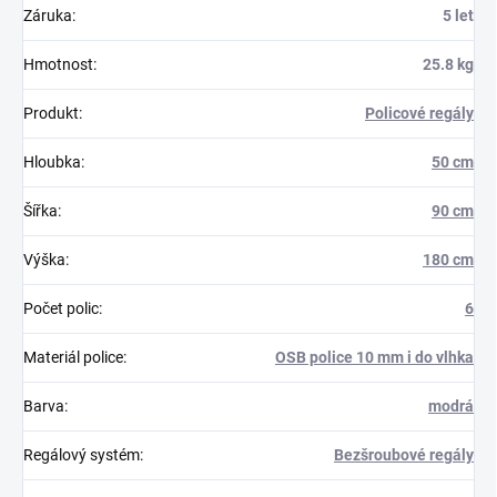
Záruka
:
5 let
Hmotnost
:
25.8 kg
Produkt
:
Policové regály
Hloubka
:
50 cm
Šířka
:
90 cm
Výška
:
180 cm
Počet polic
:
6
Materiál police
:
OSB police 10 mm i do vlhka
Barva
:
modrá
Regálový systém
:
Bezšroubové regály