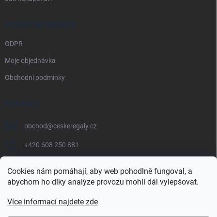
PRÁVNÍ INFORMACE
GDPR
Moje objednávka
Obchodní podmínky
KONTAKT
obchod
@
ceskeregaly.cz
+420 608 250 881
Cookies nám pomáhají, aby web pohodlně fungoval, a
abychom ho díky analýze provozu mohli dál vylepšovat.
Více informací najdete zde