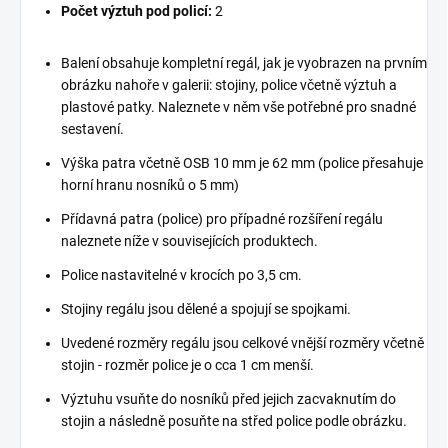
Počet výztuh pod policí:
2
Balení obsahuje kompletní regál, jak je vyobrazen na prvním
obrázku nahoře v galerii: stojiny, police včetně výztuh a
plastové patky. Naleznete v něm vše potřebné pro snadné
sestavení.
Výška patra včetně OSB 10 mm je 62 mm (police přesahuje
horní hranu nosníků o 5 mm)
Přídavná patra (police) pro případné rozšíření regálu
naleznete níže v souvisejících produktech.
Police nastavitelné v krocích po 3,5 cm.
Stojiny regálu jsou dělené a spojují se spojkami.
Uvedené rozměry regálu jsou celkové vnější rozměry včetně
stojin - rozměr police je o cca 1 cm menší.
Výztuhu vsuňte do nosníků před jejich zacvaknutím do
stojin a následně posuňte na střed police podle obrázku.