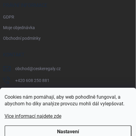
PRÁVNÍ INFORMACE
GDPR
Moje objednávka
Obchodní podmínky
KONTAKT
obchod
@
ceskeregaly.cz
+420 608 250 881
Cookies nám pomáhají, aby web pohodlně fungoval, a
abychom ho díky analýze provozu mohli dál vylepšovat.
Více informací najdete zde
Nastavení