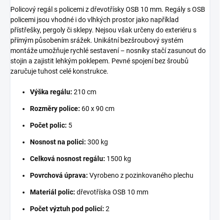
Policový regál s policemi z dřevotřísky OSB 10 mm. Regály s OSB
policemi jsou vhodné i do vlhkých prostor jako například
přístřešky, pergoly či sklepy. Nejsou však určeny do exteriéru s
přímým působením srážek. Unikátní bezšroubový systém
montáže umožňuje rychlé sestavení – nosníky stačí zasunout do
stojin a zajistit lehkým poklepem. Pevné spojení bez šroubů
zaručuje tuhost celé konstrukce.
Výška regálu:
210 cm
Rozměry police:
60 x 90 cm
Počet polic:
5
Nosnost na polici:
300 kg
Celková nosnost regálu:
1500 kg
Povrchová úprava:
Vyrobeno z pozinkovaného plechu
Materiál polic:
dřevotříska OSB 10 mm
Počet výztuh pod policí:
2