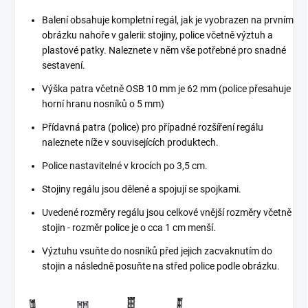
Balení obsahuje kompletní regál, jak je vyobrazen na prvním
obrázku nahoře v galerii: stojiny, police včetně výztuh a
plastové patky. Naleznete v něm vše potřebné pro snadné
sestavení.
Výška patra včetně OSB 10 mm je 62 mm (police přesahuje
horní hranu nosníků o 5 mm)
Přídavná patra (police) pro případné rozšíření regálu
naleznete níže v souvisejících produktech.
Police nastavitelné v krocích po 3,5 cm.
Stojiny regálu jsou dělené a spojují se spojkami.
Uvedené rozměry regálu jsou celkové vnější rozměry včetně
stojin - rozměr police je o cca 1 cm menší.
Výztuhu vsuňte do nosníků před jejich zacvaknutím do
stojin a následně posuňte na střed police podle obrázku.