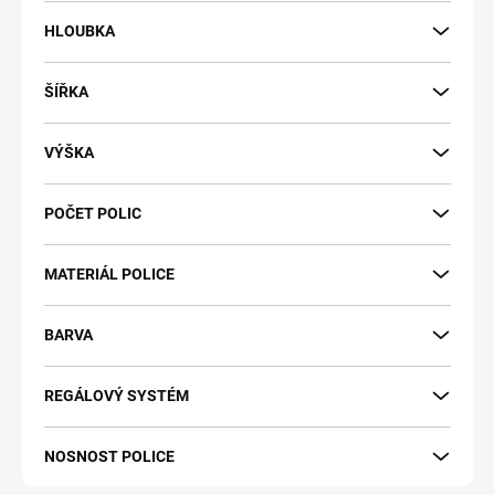
t
HLOUBKA
ů
ŠÍŘKA
VÝŠKA
POČET POLIC
MATERIÁL POLICE
BARVA
REGÁLOVÝ SYSTÉM
NOSNOST POLICE