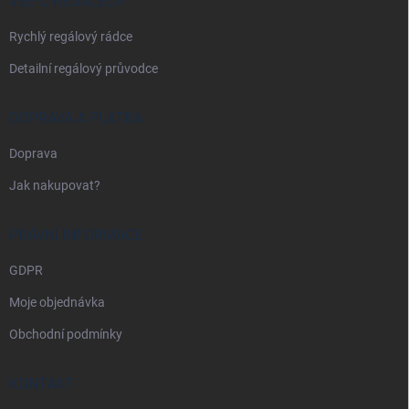
í
VŠE O REGÁLECH
Rychlý regálový rádce
Detailní regálový průvodce
DOPRAVA A PLATBA
Doprava
Jak nakupovat?
PRÁVNÍ INFORMACE
GDPR
Moje objednávka
Obchodní podmínky
KONTAKT