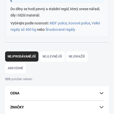
Do dílny se hodí pevný a stabilní regál, který unese nářadí,
díly i těžší materiál.
Vybírejte podle nosnosti:
MDF police
,
Kovové police
,
Velké
regály až 400 kg
nebo
Šroubované regály
.
Ř
a
NEJPRODÁVANĚJŠÍ
NEJLEVNĚJŠÍ
NEJDRAŽŠÍ
z
e
ABECEDNĚ
n
í
920
položek celkem
p
r
CENA
o
d
u
ZNAČKY
k