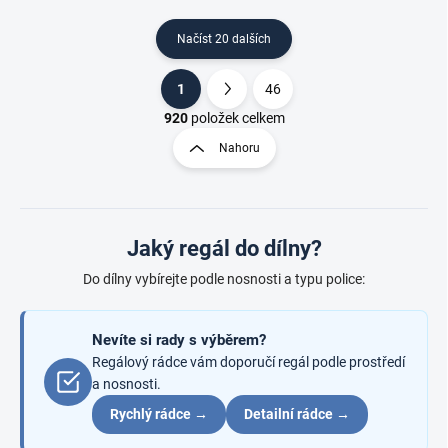
Načíst 20 dalších
1
46
O
S
v
t
920
položek celkem
l
r
Nahoru
á
á
d
n
a
k
c
o
í
Jaký regál do dílny?
p
v
r
á
Do dílny vybírejte podle nosnosti a typu police:
v
n
k
í
y
Nevíte si rady s výběrem?
v
ý
Regálový rádce vám doporučí regál podle prostředí
p
a nosnosti.
i
Rychlý rádce →
Detailní rádce →
s
u