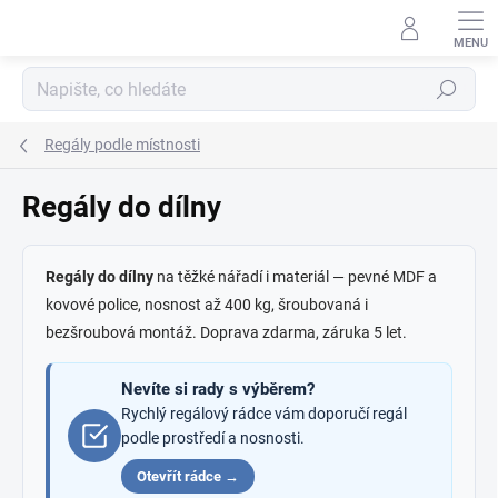
Přejít
na
obsah
Hledat
Regály podle místnosti
Regály do dílny
Regály do dílny
na těžké nářadí i materiál — pevné MDF a
kovové police, nosnost až 400 kg, šroubovaná i
bezšroubová montáž. Doprava zdarma, záruka 5 let.
Nevíte si rady s výběrem?
Rychlý regálový rádce vám doporučí regál
podle prostředí a nosnosti.
Otevřít rádce →