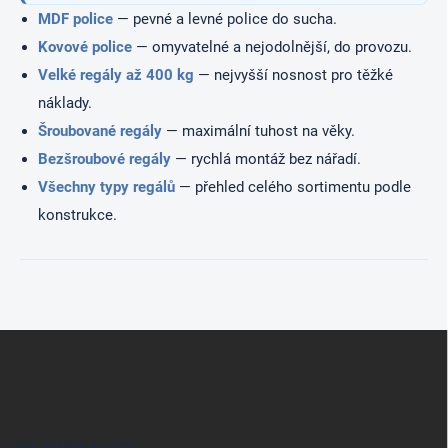
MDF police
— pevné a levné police do sucha.
Kovové police
— omyvatelné a nejodolnější, do provozu.
Velké regály až 400 kg
— nejvyšší nosnost pro těžké
náklady.
Šroubované regály
— maximální tuhost na věky.
Bezšroubové regály
— rychlá montáž bez nářadí.
Všechny typy regálů
— přehled celého sortimentu podle
konstrukce.
Z
á
p
a
t