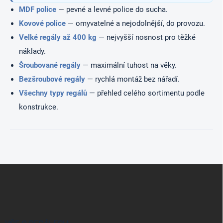
MDF police
— pevné a levné police do sucha.
Kovové police
— omyvatelné a nejodolnější, do provozu.
Velké regály až 400 kg
— nejvyšší nosnost pro těžké
náklady.
Šroubované regály
— maximální tuhost na věky.
Bezšroubové regály
— rychlá montáž bez nářadí.
Všechny typy regálů
— přehled celého sortimentu podle
konstrukce.
Z
á
p
a
t