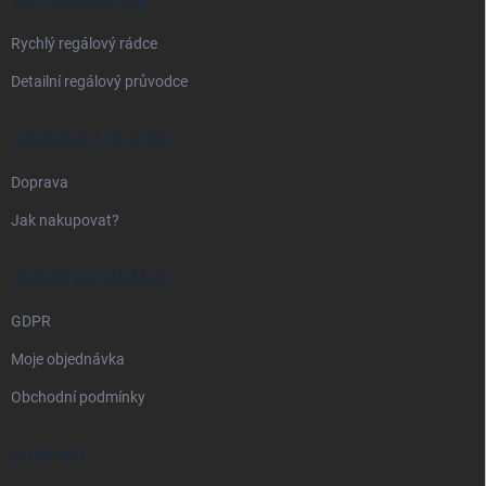
í
VŠE O REGÁLECH
Rychlý regálový rádce
Detailní regálový průvodce
DOPRAVA A PLATBA
Doprava
Jak nakupovat?
PRÁVNÍ INFORMACE
GDPR
Moje objednávka
Obchodní podmínky
KONTAKT