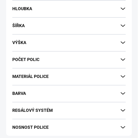
t
HLOUBKA
ů
ŠÍŘKA
VÝŠKA
POČET POLIC
MATERIÁL POLICE
BARVA
REGÁLOVÝ SYSTÉM
NOSNOST POLICE