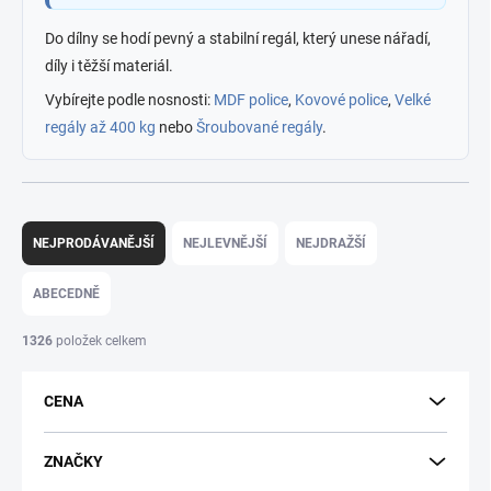
Do dílny se hodí pevný a stabilní regál, který unese nářadí,
díly i těžší materiál.
Vybírejte podle nosnosti:
MDF police
,
Kovové police
,
Velké
regály až 400 kg
nebo
Šroubované regály
.
Ř
a
NEJPRODÁVANĚJŠÍ
NEJLEVNĚJŠÍ
NEJDRAŽŠÍ
z
e
ABECEDNĚ
n
í
1326
položek celkem
p
r
CENA
o
d
u
ZNAČKY
k