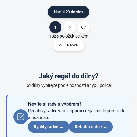
Načíst 20 dalších
1
67
O
S
v
t
1326
položek celkem
l
r
Nahoru
á
á
d
n
a
k
c
o
í
Jaký regál do dílny?
p
v
r
á
Do dílny vybírejte podle nosnosti a typu police:
v
n
k
í
y
Nevíte si rady s výběrem?
v
ý
Regálový rádce vám doporučí regál podle prostředí
p
a nosnosti.
i
Rychlý rádce →
Detailní rádce →
s
u