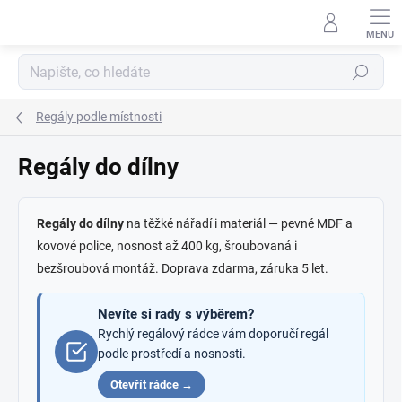
Přejít
na
obsah
Hledat
Regály podle místnosti
Regály do dílny
Regály do dílny
na těžké nářadí i materiál — pevné MDF a
kovové police, nosnost až 400 kg, šroubovaná i
bezšroubová montáž. Doprava zdarma, záruka 5 let.
Nevíte si rady s výběrem?
Rychlý regálový rádce vám doporučí regál
podle prostředí a nosnosti.
Otevřít rádce →