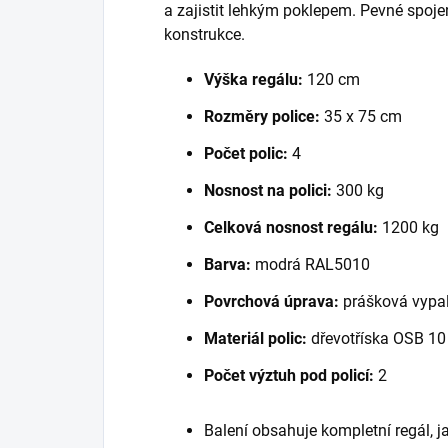
a zajistit lehkým poklepem. Pevné spoje
konstrukce.
Výška regálu:
120 cm
Rozměry police:
35 x 75 cm
Počet polic:
4
Nosnost na polici:
300 kg
Celková nosnost regálu:
1200 kg
Barva:
modrá RAL5010
Povrchová úprava:
prášková vypal
Materiál polic:
dřevotříska OSB 1
Počet výztuh pod policí:
2
Balení obsahuje kompletní regál, 