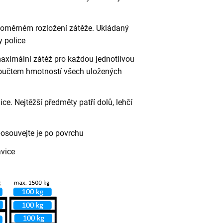
vnoměrném rozložení zátěže. Ukládaný
 police
aximální zátěž pro každou jednotlivou
 součtem hmotností všech uložených
ce. Nejtěžší předměty patří dolů, lehčí
posouvejte je po povrchu
avice