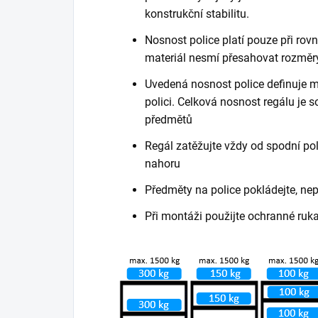
konstrukční stabilitu.
Nosnost police platí pouze při ro
materiál nesmí přesahovat rozměry
Uvedená nosnost police definuje m
polici. Celková nosnost regálu je
předmětů
Regál zatěžujte vždy od spodní poli
nahoru
Předměty na police pokládejte, ne
Při montáži použijte ochranné ruk