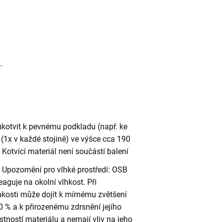
ukotvit k pevnému podkladu (např. ke
(1x v každé stojině) ve výšce cca 190
otvící materiál není součástí balení
Upozornění pro vlhké prostředí: OSB
eaguje na okolní vlhkost. Při
kosti může dojít k mírnému zvětšení
 % a k přirozenému zdrsnění jejího
stností materiálu a nemají vliv na jeho