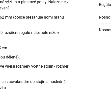
etně výztuh a plastové patky. Naleznete v
Regálo
avení.
62 mm (police přesahuje horní hranu
Nosnos
Nosnos
é rozšíření regálu naleznete níže v
5 cm.
sou dělené).
é vnější rozměry včetně stojin - rozměr
jich zacvaknutím do stojin a následně
zku.