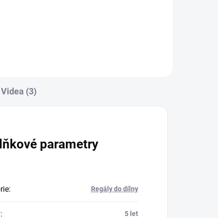
Do košíku
Videa (3)
lňkové parametry
rie
:
Regály do dílny
a
:
5 let