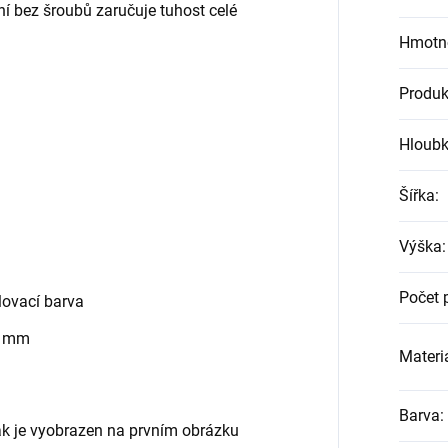
ní bez šroubů zaručuje tuhost celé
Hmotn
Produk
Hloub
Šířka
:
Výška
:
Počet 
ovací barva
0 mm
Materiá
Barva
:
jak je vyobrazen na prvním obrázku