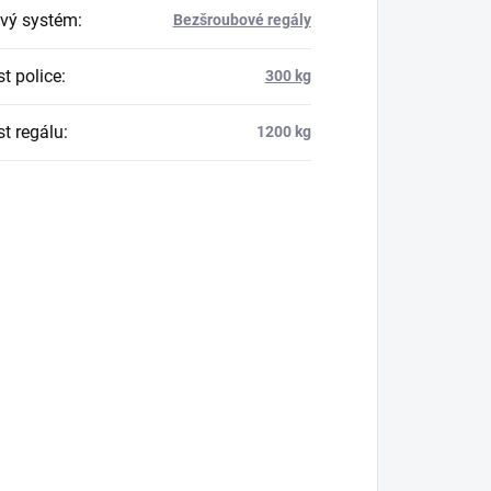
vý systém
:
Bezšroubové regály
t police
:
300 kg
t regálu
:
1200 kg