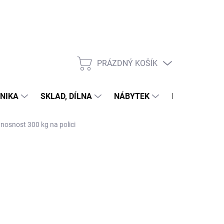
PRÁZDNÝ KOŠÍK
NÁKUPNÍ
KOŠÍK
NIKA
SKLAD, DÍLNA
NÁBYTEK
DŮM A ZAHR
 nosnost 300 kg na polici