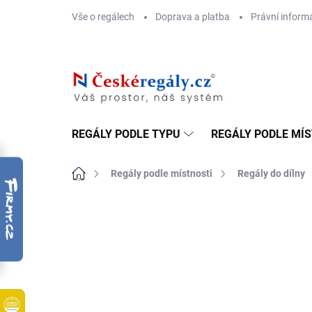
Přejít
Vše o regálech
Doprava a platba
Právní inform
na
obsah
REGÁLY PODLE TYPU
REGÁLY PODLE MÍ
Domů
Regály podle místnosti
Regály do dílny
ZNAČKA:
BIEDRAX
DOPRAVA ZDARMA
OSB 10 MM (VLHKO)