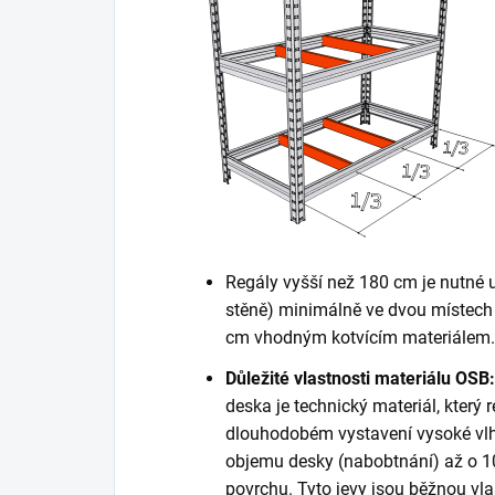
Regály vyšší než 180 cm je nutné 
stěně) minimálně ve dvou místech 
cm vhodným kotvícím materiálem. K
Důležité vlastnosti materiálu OSB:
deska je technický materiál, který r
dlouhodobém vystavení vysoké vlh
objemu desky (nabobtnání) až o 10
povrchu. Tyto jevy jsou běžnou vla