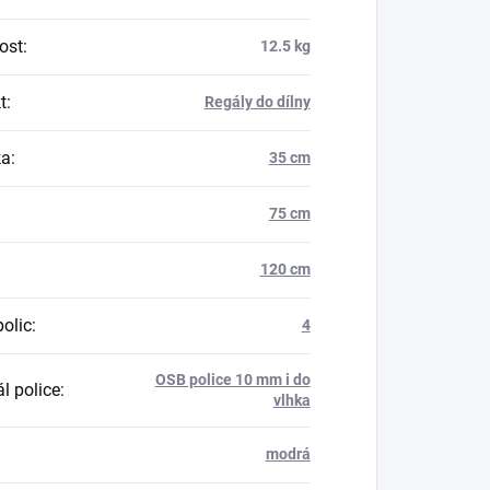
ost
:
12.5 kg
t
:
Regály do dílny
ka
:
35 cm
75 cm
120 cm
polic
:
4
OSB police 10 mm i do
l police
:
vlhka
modrá