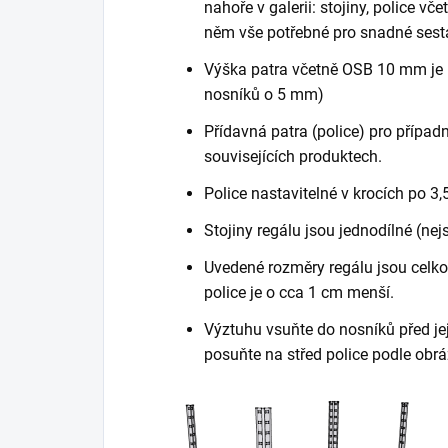
nahoře v galerii: stojiny, police vč
něm vše potřebné pro snadné sest
Výška patra včetně OSB 10 mm je 
nosníků o 5 mm)
Přídavná patra (police) pro případn
souvisejících produktech.
Police nastavitelné v krocích po 3,
Stojiny regálu jsou jednodílné (nej
Uvedené rozměry regálu jsou celkov
police je o cca 1 cm menší.
Výztuhu vsuňte do nosníků před je
posuňte na střed police podle obrá