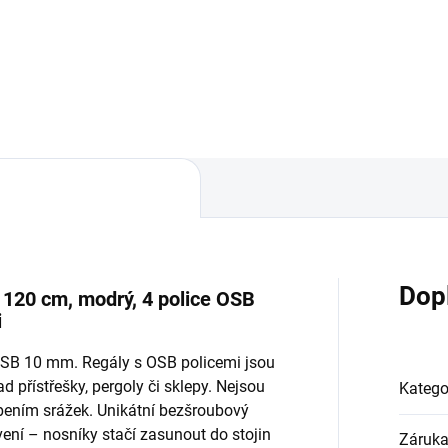
Do košíku
Do košíku
Dop
x 120 cm, modrý, 4 police OSB
i
 OSB 10 mm. Regály s OSB policemi jsou
d přístřešky, pergoly či sklepy. Nejsou
Katego
bením srážek. Unikátní bezšroubový
ní – nosníky stačí zasunout do stojin
Záruk