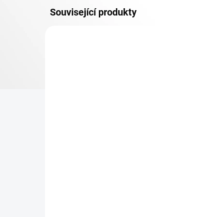
Související produkty
OSB 10 MM (VLHKO)
SKLADEM
Patro k regálu Biedrax 35
Zá
x 75 cm, modré, police
Bi
OSB 10 mm, nosnost 300
pro
kg
re
346 Kč
43
285,95 Kč bez DPH
35,
−
+