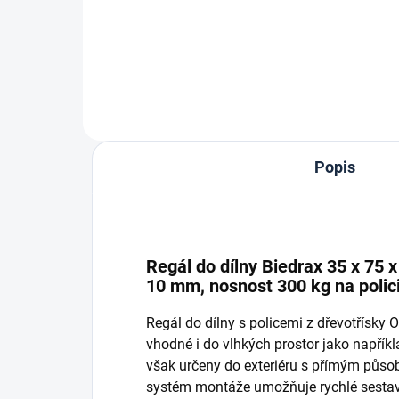
Do košíku
Popis
Regál do dílny Biedrax 35 x 75 
10 mm, nosnost 300 kg na polic
Regál do dílny s policemi z dřevotřísky
vhodné i do vlhkých prostor jako napříkla
však určeny do exteriéru s přímým půso
systém montáže umožňuje rychlé sestave