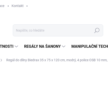
ace
Kontakt
Hledat
STNOSTI
REGÁLY NA ŠANONY
MANIPULAČNÍ TECH
Regál do dílny Biedrax 35 x 75 x 120 cm, modrý, 4 police OSB 10 mm,
1 704 Kč
1 408,26 Kč bez DPH
Měrná
SKLADEM