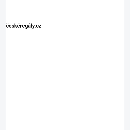
českéregály.cz