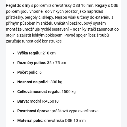
Regál do dílny s policemi z dřevotřísky OSB 10 mm. Regály s OSB
policemi jsou vhodné i do vlhkých prostor jako například
přístřešky, pergoly či sklepy. Nejsou však určeny do exteriéru s
přímým působením srážek. Unikátní bezšroubový systém
montáže umožňuje rychlé sestavení – nosníky stačí zasunout do
stojin a zajistit lehkým poklepem. Pevné spojení bez šroubů
zaručuje tuhost celé konstrukce.
Výška regálu:
210 cm
Rozměry police:
35 x 75 cm
Počet polic:
6
Nosnost na polici:
300 kg
Celková nosnost regálu:
1500 kg
Barva:
modrá RAL5010
Povrchová úprava:
prášková vypalovací barva
Materiál polic:
dřevotříska OSB 10 mm