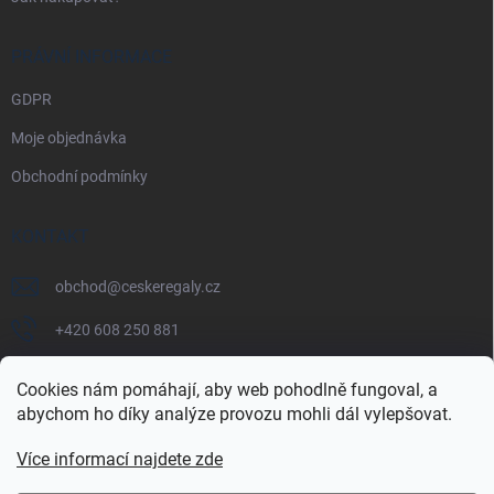
PRÁVNÍ INFORMACE
GDPR
Moje objednávka
Obchodní podmínky
KONTAKT
obchod
@
ceskeregaly.cz
+420 608 250 881
Cookies nám pomáhají, aby web pohodlně fungoval, a
abychom ho díky analýze provozu mohli dál vylepšovat.
Více informací najdete zde