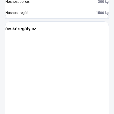
Nosnost police
:
300 kg
Nosnost regálu
:
1500 kg
českéregály.cz