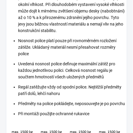
okolní vlhkost. Při dlouhodobém vystavení vysoké vlhkosti
může dojít k mírnému zvětšení objemu desky (nabobtnání)
až o 10 % a k přirozenému zdrsnění jejího povrchu. Tyto
jevy jsou běžnou vlastností materiálu a nemají vliv na jeho
konstrukční stabilitu.
Nosnost police platí pouze při rovnoměrném rozložení
zátěže. Ukládaný materiál nesmí přesahovat rozměry
police
Uvedená nosnost police definuje maximální zátěž pro
každou jednotlivou polici. Celková nosnost regálu je
součtem hmotností všech uložených předmětů
Regál zatěžujte vždy od spodní police. Nejtěžší předměty
patří dolů, lehčí nahoru
Předměty na police pokládejte, neposouvejte je po povrchu
Při montáži použijte ochranné rukavice