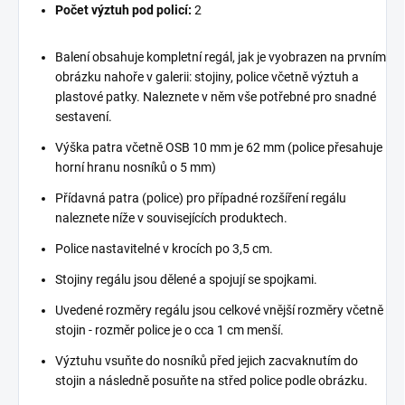
Počet výztuh pod policí:
2
Balení obsahuje kompletní regál, jak je vyobrazen na prvním
obrázku nahoře v galerii: stojiny, police včetně výztuh a
plastové patky. Naleznete v něm vše potřebné pro snadné
sestavení.
Výška patra včetně OSB 10 mm je 62 mm (police přesahuje
horní hranu nosníků o 5 mm)
Přídavná patra (police) pro případné rozšíření regálu
naleznete níže v souvisejících produktech.
Police nastavitelné v krocích po 3,5 cm.
Stojiny regálu jsou dělené a spojují se spojkami.
Uvedené rozměry regálu jsou celkové vnější rozměry včetně
stojin - rozměr police je o cca 1 cm menší.
Výztuhu vsuňte do nosníků před jejich zacvaknutím do
stojin a následně posuňte na střed police podle obrázku.