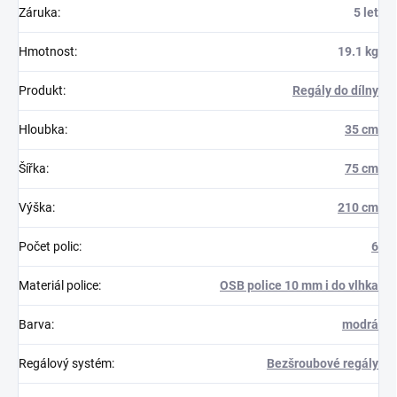
Záruka
:
5 let
Hmotnost
:
19.1 kg
Produkt
:
Regály do dílny
Hloubka
:
35 cm
Šířka
:
75 cm
Výška
:
210 cm
Počet polic
:
6
Materiál police
:
OSB police 10 mm i do vlhka
Barva
:
modrá
Regálový systém
:
Bezšroubové regály