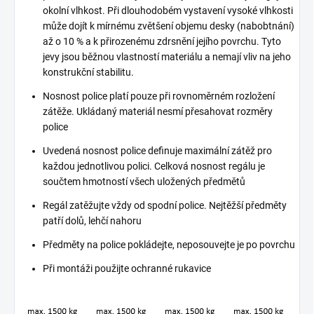
okolní vlhkost. Při dlouhodobém vystavení vysoké vlhkosti
může dojít k mírnému zvětšení objemu desky (nabobtnání)
až o 10 % a k přirozenému zdrsnění jejího povrchu. Tyto
jevy jsou běžnou vlastností materiálu a nemají vliv na jeho
konstrukční stabilitu.
Nosnost police platí pouze při rovnoměrném rozložení
zátěže. Ukládaný materiál nesmí přesahovat rozměry
police
Uvedená nosnost police definuje maximální zátěž pro
každou jednotlivou polici. Celková nosnost regálu je
součtem hmotností všech uložených předmětů
Regál zatěžujte vždy od spodní police. Nejtěžší předměty
patří dolů, lehčí nahoru
Předměty na police pokládejte, neposouvejte je po povrchu
Při montáži použijte ochranné rukavice