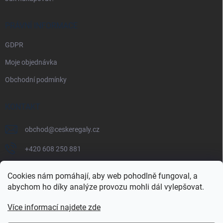
PRÁVNÍ INFORMACE
GDPR
Moje objednávka
Obchodní podmínky
KONTAKT
obchod
@
ceskeregaly.cz
+420 608 250 881
Cookies nám pomáhají, aby web pohodlně fungoval, a
abychom ho díky analýze provozu mohli dál vylepšovat.
Více informací najdete zde