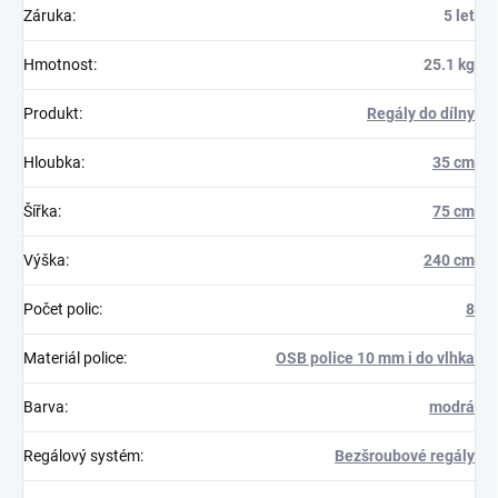
Záruka
:
5 let
Hmotnost
:
25.1 kg
Produkt
:
Regály do dílny
Hloubka
:
35 cm
Šířka
:
75 cm
Výška
:
240 cm
Počet polic
:
8
Materiál police
:
OSB police 10 mm i do vlhka
Barva
:
modrá
Regálový systém
:
Bezšroubové regály