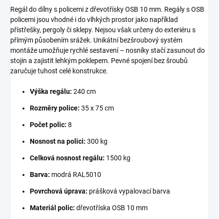
Regál do dílny s policemi z dřevotřísky OSB 10 mm. Regály s OSB
policemi jsou vhodné i do vlhkých prostor jako například
přístřešky, pergoly či sklepy. Nejsou však určeny do exteriéru s
přímým působením srážek. Unikátní bezšroubový systém
montáže umožňuje rychlé sestavení – nosníky stačí zasunout do
stojin a zajistit lehkým poklepem. Pevné spojení bez šroubů
zaručuje tuhost celé konstrukce.
Výška regálu:
240 cm
Rozměry police:
35 x 75 cm
Počet polic:
8
Nosnost na polici:
300 kg
Celková nosnost regálu:
1500 kg
Barva:
modrá RAL5010
Povrchová úprava:
prášková vypalovací barva
Materiál polic:
dřevotříska OSB 10 mm