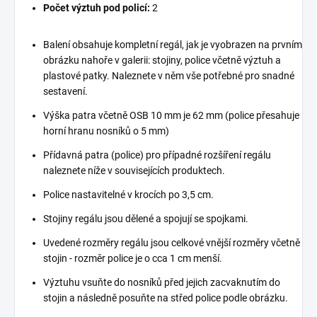
Počet výztuh pod policí:
2
Balení obsahuje kompletní regál, jak je vyobrazen na prvním
obrázku nahoře v galerii: stojiny, police včetně výztuh a
plastové patky. Naleznete v něm vše potřebné pro snadné
sestavení.
Výška patra včetně OSB 10 mm je 62 mm (police přesahuje
horní hranu nosníků o 5 mm)
Přídavná patra (police) pro případné rozšíření regálu
naleznete níže v souvisejících produktech.
Police nastavitelné v krocích po 3,5 cm.
Stojiny regálu jsou dělené a spojují se spojkami.
Uvedené rozměry regálu jsou celkové vnější rozměry včetně
stojin - rozměr police je o cca 1 cm menší.
Výztuhu vsuňte do nosníků před jejich zacvaknutím do
stojin a následně posuňte na střed police podle obrázku.