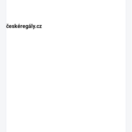
českéregály.cz