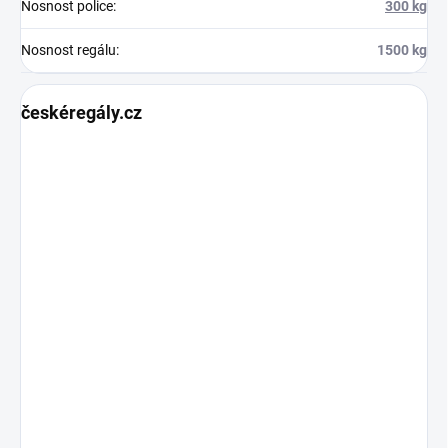
Nosnost police
:
300 kg
Nosnost regálu
:
1500 kg
českéregály.cz