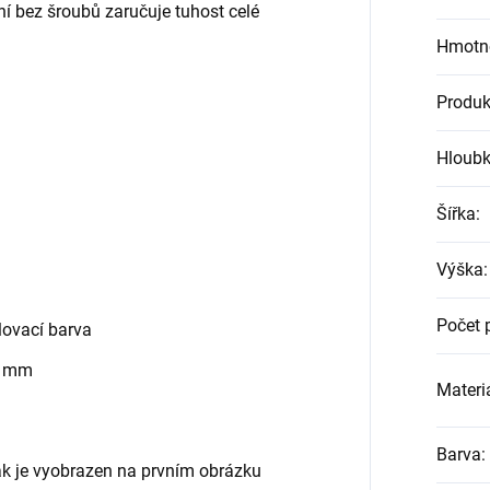
ní bez šroubů zaručuje tuhost celé
Hmotn
Produk
Hloub
Šířka
:
Výška
:
Počet 
ovací barva
0 mm
Materiá
Barva
:
jak je vyobrazen na prvním obrázku