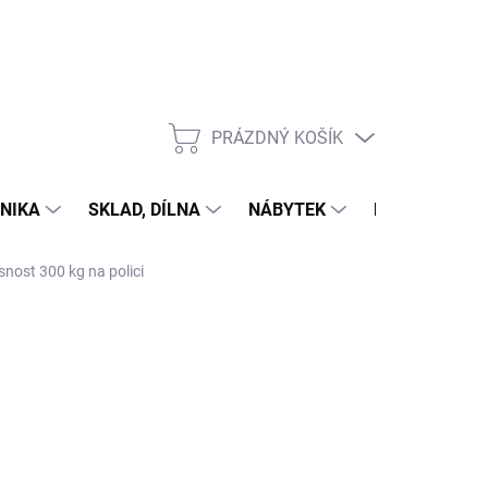
PRÁZDNÝ KOŠÍK
NÁKUPNÍ
KOŠÍK
NIKA
SKLAD, DÍLNA
NÁBYTEK
DŮM A ZAHR
snost 300 kg na polici