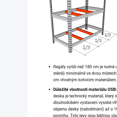
Regály vyšší než 180 cm je nutné 
stěně) minimálně ve dvou místech 
cm vhodným kotvícím materiálem. K
Důležité vlastnosti materiálu OSB:
deska je technický materiál, který r
dlouhodobém vystavení vysoké vlh
objemu desky (nabobtnání) až o 10
povrchu. Tyto jevy jsou běžnou vla