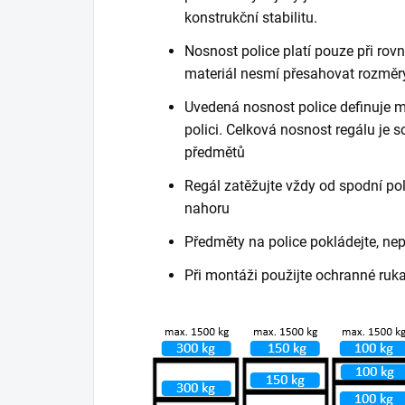
konstrukční stabilitu.
Nosnost police platí pouze při ro
materiál nesmí přesahovat rozměry
Uvedená nosnost police definuje m
polici. Celková nosnost regálu je
předmětů
Regál zatěžujte vždy od spodní poli
nahoru
Předměty na police pokládejte, ne
Při montáži použijte ochranné ruk