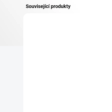
Související produkty
OSB 10 MM (VLHKO)
SKLADEM
Patro k regálu Biedrax 35
Zá
x 90 cm, bílé, police OSB
Bie
10 mm, nosnost 300 kg
pro
re
369 Kč
49
304,96 Kč bez DPH
40,
−
+