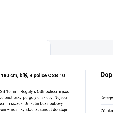
Do košíku
Do košíku
Dop
 180 cm, bílý, 4 police OSB 10
 OSB 10 mm. Regály s OSB policemi jsou
d přístřešky, pergoly či sklepy. Nejsou
Katego
bením srážek. Unikátní bezšroubový
ní – nosníky stačí zasunout do stojin
Záruk