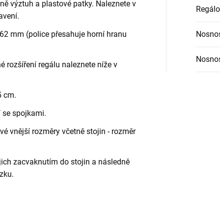
etně výztuh a plastové patky. Naleznete v
Regálo
avení.
62 mm (police přesahuje horní hranu
Nosnos
Nosnos
é rozšíření regálu naleznete níže v
5 cm.
í se spojkami.
é vnější rozměry včetně stojin - rozměr
jich zacvaknutím do stojin a následně
zku.