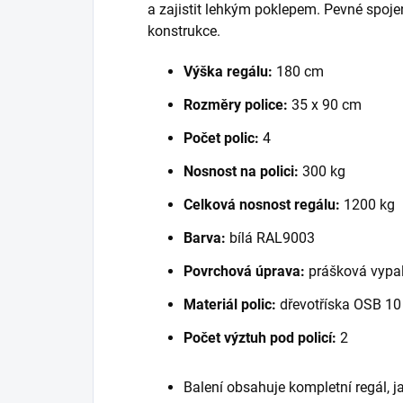
a zajistit lehkým poklepem. Pevné spoje
konstrukce.
Výška regálu:
180 cm
Rozměry police:
35 x 90 cm
Počet polic:
4
Nosnost na polici:
300 kg
Celková nosnost regálu:
1200 kg
Barva:
bílá RAL9003
Povrchová úprava:
prášková vypal
Materiál polic:
dřevotříska OSB 1
Počet výztuh pod policí:
2
Balení obsahuje kompletní regál, 