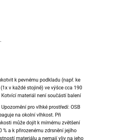
ukotvit k pevnému podkladu (např. ke
(1x v každé stojině) ve výšce cca 190
otvící materiál není součástí balení
Upozornění pro vlhké prostředí: OSB
eaguje na okolní vlhkost. Při
kosti může dojít k mírnému zvětšení
 % a k přirozenému zdrsnění jejího
stností materiálu a nemají vliv na jeho