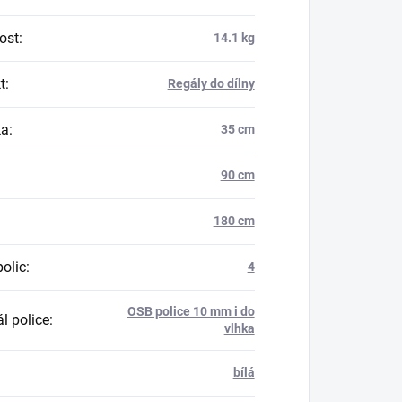
ost
:
14.1 kg
t
:
Regály do dílny
ka
:
35 cm
90 cm
180 cm
polic
:
4
OSB police 10 mm i do
l police
:
vlhka
bílá