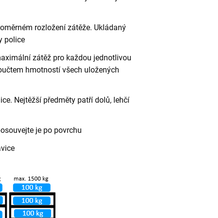
vnoměrném rozložení zátěže. Ukládaný
 police
aximální zátěž pro každou jednotlivou
 součtem hmotností všech uložených
ce. Nejtěžší předměty patří dolů, lehčí
posouvejte je po povrchu
avice