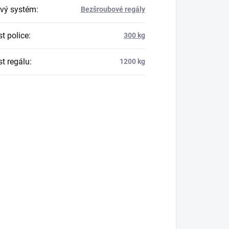
vý systém
:
Bezšroubové regály
t police
:
300 kg
t regálu
:
1200 kg