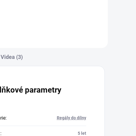
Do košíku
Videa (3)
lňkové parametry
rie
:
Regály do dílny
a
:
5 let