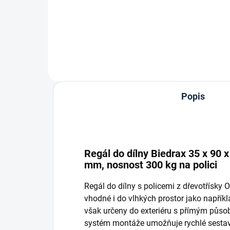
Do košíku
Popis
Regál do dílny Biedrax 35 x 90 x
mm, nosnost 300 kg na polici
Regál do dílny s policemi z dřevotřísky
vhodné i do vlhkých prostor jako napříkla
však určeny do exteriéru s přímým půso
systém montáže umožňuje rychlé sestave