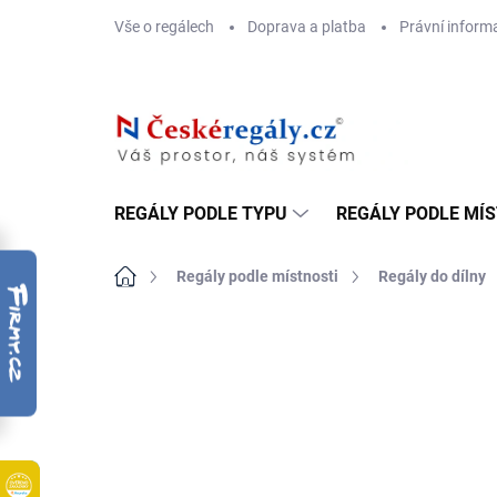
Přejít
Vše o regálech
Doprava a platba
Právní inform
na
obsah
REGÁLY PODLE TYPU
REGÁLY PODLE MÍ
Domů
Regály podle místnosti
Regály do dílny
ZNAČKA:
BIEDRAX
DOPRAVA ZDARMA
OSB 10 MM (VLHKO)