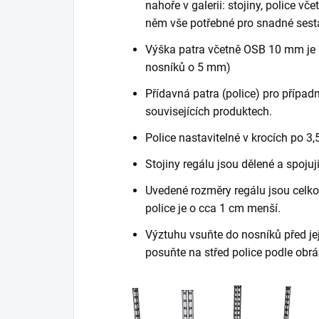
nahoře v galerii: stojiny, police vč
něm vše potřebné pro snadné sest
Výška patra včetně OSB 10 mm je 
nosníků o 5 mm)
Přídavná patra (police) pro případn
souvisejících produktech.
Police nastavitelné v krocích po 3,
Stojiny regálu jsou dělené a spojuj
Uvedené rozměry regálu jsou celkov
police je o cca 1 cm menší.
Výztuhu vsuňte do nosníků před je
posuňte na střed police podle obrá