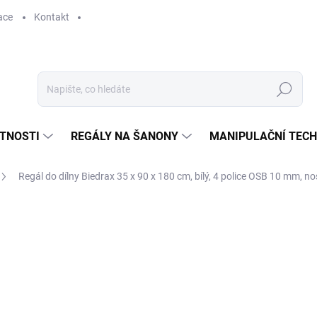
ace
Kontakt
Hledat
STNOSTI
REGÁLY NA ŠANONY
MANIPULAČNÍ TECH
Regál do dílny Biedrax 35 x 90 x 180 cm, bílý, 4 police OSB 10 mm, no
2 004 Kč
1 656,20 Kč bez DPH
Měrná
SKLADEM