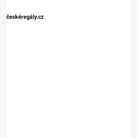
českéregály.cz