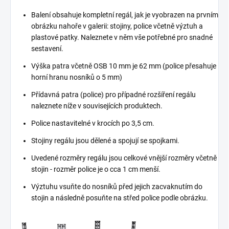
Balení obsahuje kompletní regál, jak je vyobrazen na prvním
obrázku nahoře v galerii: stojiny, police včetně výztuh a
plastové patky. Naleznete v něm vše potřebné pro snadné
sestavení.
Výška patra včetně OSB 10 mm je 62 mm (police přesahuje
horní hranu nosníků o 5 mm)
Přídavná patra (police) pro případné rozšíření regálu
naleznete níže v souvisejících produktech.
Police nastavitelné v krocích po 3,5 cm.
Stojiny regálu jsou dělené a spojují se spojkami.
Uvedené rozměry regálu jsou celkové vnější rozměry včetně
stojin - rozměr police je o cca 1 cm menší.
Výztuhu vsuňte do nosníků před jejich zacvaknutím do
stojin a následně posuňte na střed police podle obrázku.