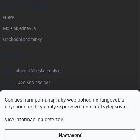
PRÁVNÍ INFORMACE
GDPR
Moje objednávka
Obchodní podmínky
KONTAKT
obchod
@
ceskeregaly.cz
+420 608 250 881
Cookies nám pomáhají, aby web pohodlně fungoval, a
abychom ho díky analýze provozu mohli dál vylepšovat.
Více informací najdete zde
Nastavení