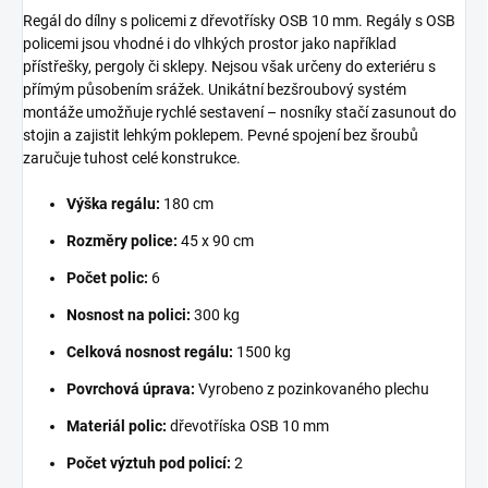
Regál do dílny s policemi z dřevotřísky OSB 10 mm. Regály s OSB
policemi jsou vhodné i do vlhkých prostor jako například
přístřešky, pergoly či sklepy. Nejsou však určeny do exteriéru s
přímým působením srážek. Unikátní bezšroubový systém
montáže umožňuje rychlé sestavení – nosníky stačí zasunout do
stojin a zajistit lehkým poklepem. Pevné spojení bez šroubů
zaručuje tuhost celé konstrukce.
Výška regálu:
180 cm
Rozměry police:
45 x 90 cm
Počet polic:
6
Nosnost na polici:
300 kg
Celková nosnost regálu:
1500 kg
Povrchová úprava:
Vyrobeno z pozinkovaného plechu
Materiál polic:
dřevotříska OSB 10 mm
Počet výztuh pod policí:
2