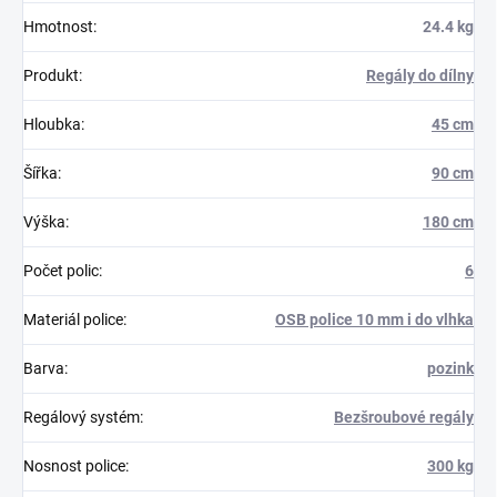
Hmotnost
:
24.4 kg
Produkt
:
Regály do dílny
Hloubka
:
45 cm
Šířka
:
90 cm
Výška
:
180 cm
Počet polic
:
6
Materiál police
:
OSB police 10 mm i do vlhka
Barva
:
pozink
Regálový systém
:
Bezšroubové regály
Nosnost police
:
300 kg