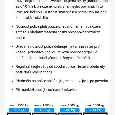
může dojít k mírnému zvětšení objemu desky (nabobtnání)
až o 10 % a k přirozenému zdrsnění jejího povrchu. Tyto
jevy jsou běžnou vlastností materiálu a nemají vliv na jeho
konstrukční stabilitu.
Nosnost police platí pouze při rovnoměrném rozložení
zátěže. Ukládaný materiál nesmí přesahovat rozměry
police
Uvedená nosnost police definuje maximální zátěž pro
každou jednotlivou polici. Celková nosnost regálu je
součtem hmotností všech uložených předmětů
Regál zatěžujte vždy od spodní police. Nejtěžší předměty
patří dolů, lehčí nahoru
Předměty na police pokládejte, neposouvejte je po povrchu
Při montáži použijte ochranné rukavice