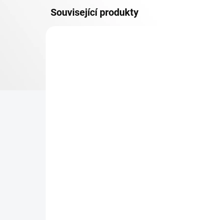
Související produkty
OSB 10 MM (VLHKO)
SKLADEM
Patro k regálu Biedrax 50
Zá
x 90 cm, pozink, police
Bie
OSB 10 mm, nosnost 300
vyp
kg
423 Kč
27
349,59 Kč bez DPH
22,
−
+