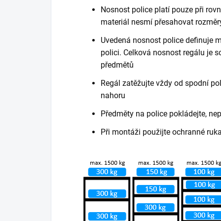
Nosnost police platí pouze při ro
materiál nesmí přesahovat rozměry
Uvedená nosnost police definuje m
polici. Celková nosnost regálu je
předmětů
Regál zatěžujte vždy od spodní poli
nahoru
Předměty na police pokládejte, ne
Při montáži použijte ochranné ruk