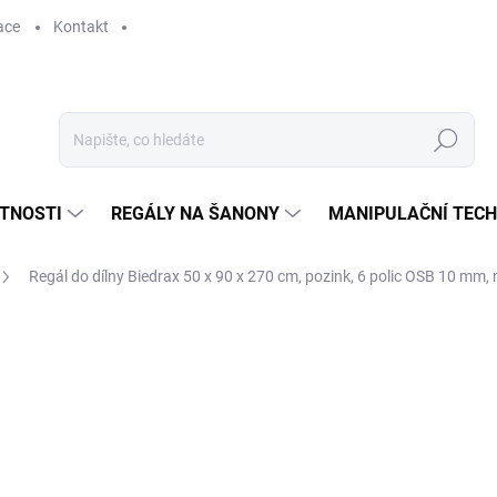
ace
Kontakt
Hledat
STNOSTI
REGÁLY NA ŠANONY
MANIPULAČNÍ TECH
Regál do dílny Biedrax 50 x 90 x 270 cm, pozink, 6 polic OSB 10 mm, 
3 278 Kč
2 709,09 Kč bez DPH
Měrná
SKLADEM