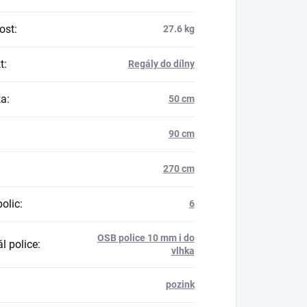
ost
:
27.6 kg
t
:
Regály do dílny
ka
:
50 cm
90 cm
270 cm
polic
:
6
OSB police 10 mm i do
l police
:
vlhka
pozink