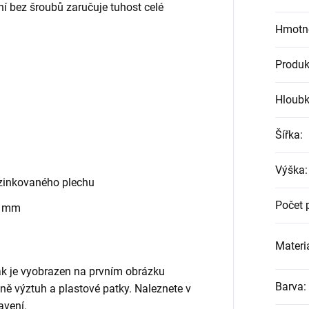
ní bez šroubů zaručuje tuhost celé
Hmotn
Produk
Hloub
Šířka
:
Výška
:
zinkovaného plechu
Počet 
0 mm
Materiá
jak je vyobrazen na prvním obrázku
Barva
:
etně výztuh a plastové patky. Naleznete v
avení.