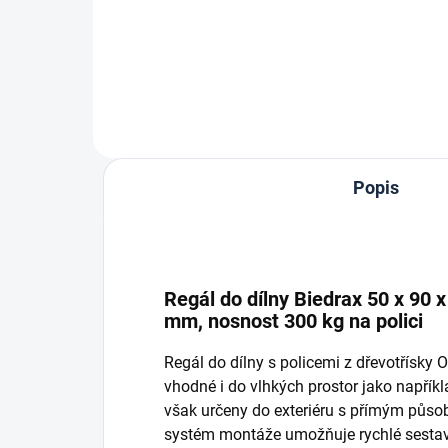
Do košíku
Popis
Regál do dílny Biedrax 50 x 90 
mm, nosnost 300 kg na polici
Regál do dílny s policemi z dřevotřísky
vhodné i do vlhkých prostor jako napříkla
však určeny do exteriéru s přímým půso
systém montáže umožňuje rychlé sestave