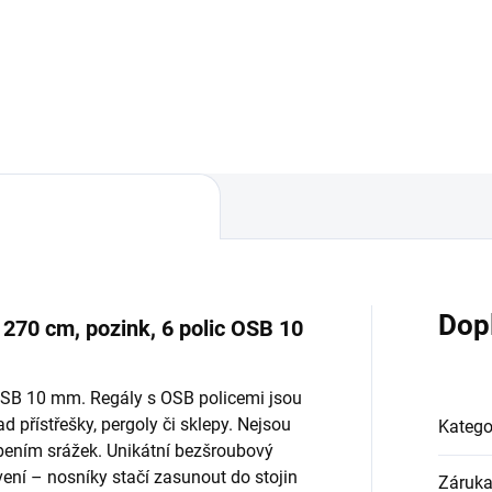
Do košíku
Do košíku
Dop
x 270 cm, pozink, 6 polic OSB 10
 OSB 10 mm. Regály s OSB policemi jsou
d přístřešky, pergoly či sklepy. Nejsou
Katego
bením srážek. Unikátní bezšroubový
ní – nosníky stačí zasunout do stojin
Záruk