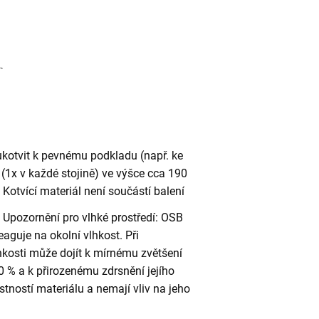
ukotvit k pevnému podkladu (např. ke
(1x v každé stojině) ve výšce cca 190
otvící materiál není součástí balení
Upozornění pro vlhké prostředí: OSB
eaguje na okolní vlhkost. Při
kosti může dojít k mírnému zvětšení
 % a k přirozenému zdrsnění jejího
stností materiálu a nemají vliv na jeho