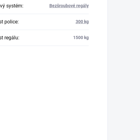
vý systém
:
Bezšroubové regály
t police
:
300 kg
t regálu
:
1500 kg