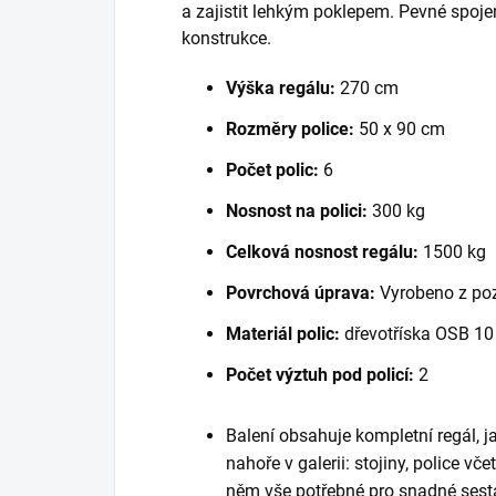
a zajistit lehkým poklepem. Pevné spoje
konstrukce.
Výška regálu:
270 cm
Rozměry police:
50 x 90 cm
Počet polic:
6
Nosnost na polici:
300 kg
Celková nosnost regálu:
1500 kg
Povrchová úprava:
Vyrobeno z po
Materiál polic:
dřevotříska OSB 1
Počet výztuh pod policí:
2
Balení obsahuje kompletní regál, 
nahoře v galerii: stojiny, police vč
něm vše potřebné pro snadné sest