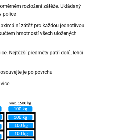
vnoměrném rozložení zátěže. Ukládaný
 police
aximální zátěž pro každou jednotlivou
 součtem hmotností všech uložených
ce. Nejtěžší předměty patří dolů, lehčí
posouvejte je po povrchu
avice