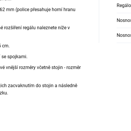
Regálo
62 mm (police přesahuje horní hranu
Nosnos
é rozšíření regálu naleznete níže v
Nosnos
5 cm.
í se spojkami.
é vnější rozměry včetně stojin - rozměr
jich zacvaknutím do stojin a následně
zku.