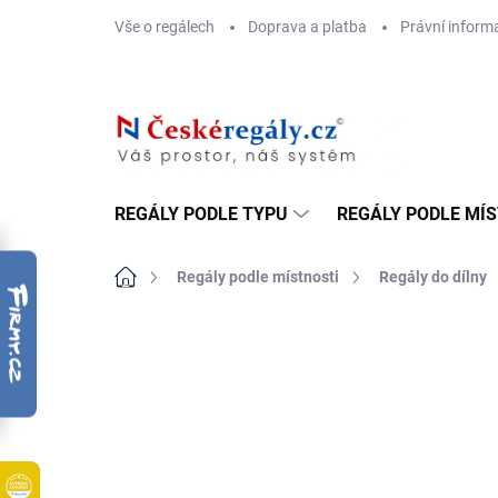
Přejít
Vše o regálech
Doprava a platba
Právní inform
na
obsah
REGÁLY PODLE TYPU
REGÁLY PODLE MÍ
Domů
Regály podle místnosti
Regály do dílny
ZNAČKA:
BIEDRAX
DOPRAVA ZDARMA
OSB 10 MM (VLHKO)