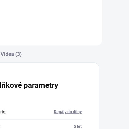
Do košíku
Videa (3)
lňkové parametry
rie
:
Regály do dílny
a
:
5 let