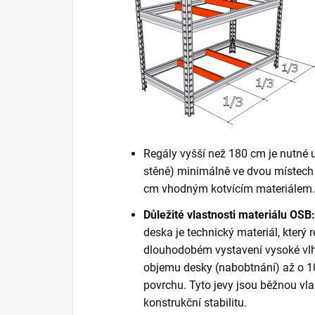
Regály vyšší než 180 cm je nutné 
stěně) minimálně ve dvou místech 
cm vhodným kotvícím materiálem. K
Důležité vlastnosti materiálu OSB:
deska je technický materiál, který r
dlouhodobém vystavení vysoké vlh
objemu desky (nabobtnání) až o 10
povrchu. Tyto jevy jsou běžnou vla
konstrukční stabilitu.