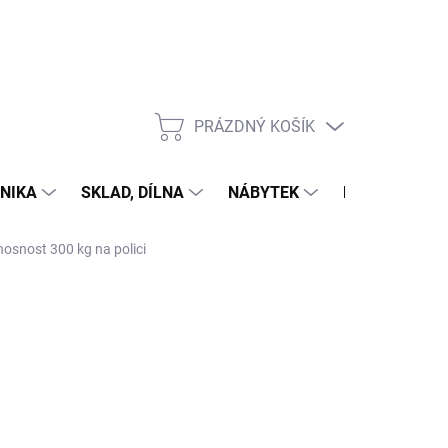
PRÁZDNÝ KOŠÍK
NÁKUPNÍ
KOŠÍK
NIKA
SKLAD, DÍLNA
NÁBYTEK
DŮM A ZAHR
nosnost 300 kg na polici