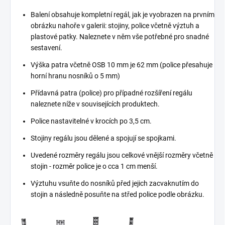
Balení obsahuje kompletní regál, jak je vyobrazen na prvním
obrázku nahoře v galerii: stojiny, police včetně výztuh a
plastové patky. Naleznete v něm vše potřebné pro snadné
sestavení.
Výška patra včetně OSB 10 mm je 62 mm (police přesahuje
horní hranu nosníků o 5 mm)
Přídavná patra (police) pro případné rozšíření regálu
naleznete níže v souvisejících produktech.
Police nastavitelné v krocích po 3,5 cm.
Stojiny regálu jsou dělené a spojují se spojkami.
Uvedené rozměry regálu jsou celkové vnější rozměry včetně
stojin - rozměr police je o cca 1 cm menší.
Výztuhu vsuňte do nosníků před jejich zacvaknutím do
stojin a následně posuňte na střed police podle obrázku.