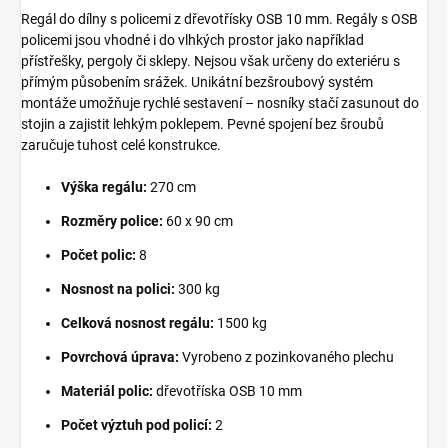
Regál do dílny s policemi z dřevotřísky OSB 10 mm. Regály s OSB
policemi jsou vhodné i do vlhkých prostor jako například
přístřešky, pergoly či sklepy. Nejsou však určeny do exteriéru s
přímým působením srážek. Unikátní bezšroubový systém
montáže umožňuje rychlé sestavení – nosníky stačí zasunout do
stojin a zajistit lehkým poklepem. Pevné spojení bez šroubů
zaručuje tuhost celé konstrukce.
Výška regálu:
270 cm
Rozměry police:
60 x 90 cm
Počet polic:
8
Nosnost na polici:
300 kg
Celková nosnost regálu:
1500 kg
Povrchová úprava:
Vyrobeno z pozinkovaného plechu
Materiál polic:
dřevotříska OSB 10 mm
Počet výztuh pod policí:
2