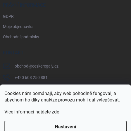
PRÁVNÍ INFORMACE
GDPR
Moje objednávka
Obchodní podmínky
KONTAKT
obchod
@
ceskeregaly.cz
+420 608 250 881
Cookies nám pomáhají, aby web pohodlně fungoval, a
abychom ho díky analýze provozu mohli dál vylepšovat.
Více informací najdete zde
Nastavení