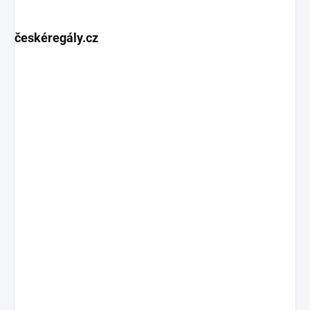
českéregály.cz