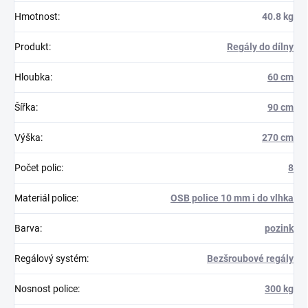
Hmotnost
:
40.8 kg
Produkt
:
Regály do dílny
Hloubka
:
60 cm
Šířka
:
90 cm
Výška
:
270 cm
Počet polic
:
8
Materiál police
:
OSB police 10 mm i do vlhka
Barva
:
pozink
Regálový systém
:
Bezšroubové regály
Nosnost police
:
300 kg