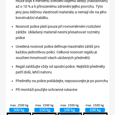
může dojít k mírnému zvětšení objemu desky (nabobtnání)
až o 10 % a k přirozenému zdrsnění jejího povrchu. Tyto
jevy jsou běžnou vlastností materiálu a nemají vliv na jeho
konstrukční stabilitu.
Nosnost police platí pouze při rovnoměrném rozložení
zátěže. Ukládaný materiál nesmí přesahovat rozměry
police
Uvedená nosnost police definuje maximální zátěž pro
každou jednotlivou polici. Celková nosnost regálu je
součtem hmotností všech uložených předmětů
Regál zatěžujte vždy od spodní police. Nejtěžší předměty
patří dolů, lehčí nahoru
Předměty na police pokládejte, neposouvejte je po povrchu
Při montáži použijte ochranné rukavice