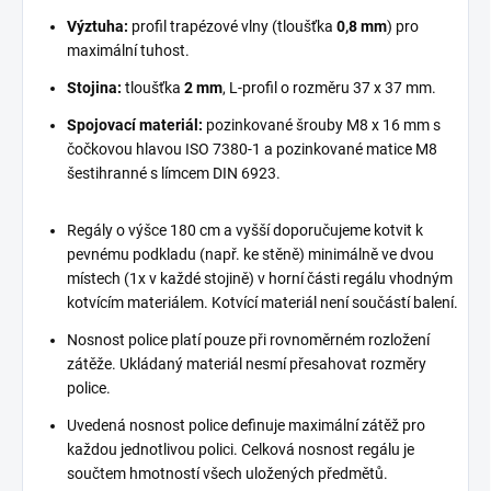
Výztuha:
profil trapézové vlny (tloušťka
0,8 mm
) pro
maximální tuhost.
Stojina:
tloušťka
2 mm
, L-profil o rozměru 37 x 37 mm.
Spojovací materiál:
pozinkované šrouby M8 x 16 mm s
čočkovou hlavou ISO 7380-1 a pozinkované matice M8
šestihranné s límcem DIN 6923.
Regály o výšce 180 cm a vyšší doporučujeme kotvit k
pevnému podkladu (např. ke stěně) minimálně ve dvou
místech (1x v každé stojině) v horní části regálu vhodným
kotvícím materiálem. Kotvící materiál není součástí balení.
Nosnost police platí pouze při rovnoměrném rozložení
zátěže. Ukládaný materiál nesmí přesahovat rozměry
police.
Uvedená nosnost police definuje maximální zátěž pro
každou jednotlivou polici. Celková nosnost regálu je
součtem hmotností všech uložených předmětů.