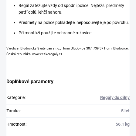
Regál zatěžujte vždy od spodní police. Nejtěžší předměty
patří dolů, lehčí nahoru.
Předměty na police pokládejte, neposouvejte je po povrchu.
Při montáži použijte ochranné rukavice.
Výrobce: Bludovický Svatý Ján s.r.o., Horní Bludovice 307, 739 37 Horní Bludovice,
Česká republika, www.ceskeregaly.cz
Doplňkové parametry
Kategorie
:
Regály do dílny
Záruka
:
5 let
Hmotnost
:
56.1 kg