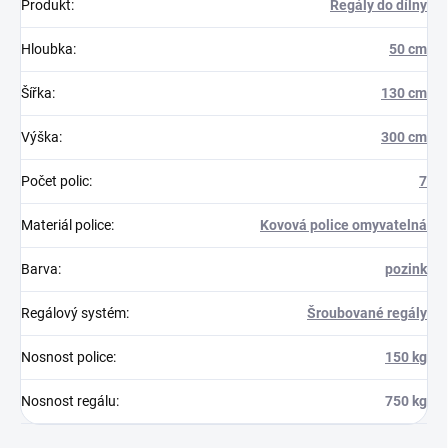
Produkt
:
Regály do dílny
Hloubka
:
50 cm
Šířka
:
130 cm
Výška
:
300 cm
Počet polic
:
7
Materiál police
:
Kovová police omyvatelná
Barva
:
pozink
Regálový systém
:
Šroubované regály
Nosnost police
:
150 kg
Nosnost regálu
:
750 kg