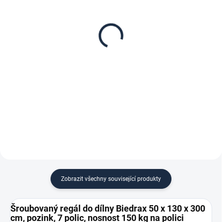
Patro k regálu Biedrax
Zábrana pro šroubovaný
50 x 130 cm, pozink,
regál Biedrax 50 cm
nosnost 150 kg
zinek
1 467 Kč
135 Kč
1 212,40 Kč bez DPH
111,57 Kč bez DPH
−
+
−
+
Do košíku
Do košíku
Zobrazit všechny související produkty
Šroubovaný regál do dílny Biedrax 50 x 130 x 300
cm, pozink, 7 polic, nosnost 150 kg na polici