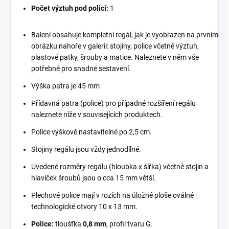
Počet výztuh pod policí:
1
Balení obsahuje kompletní regál, jak je vyobrazen na prvním
obrázku nahoře v galerii: stojiny, police včetně výztuh,
plastové patky, šrouby a matice. Naleznete v něm vše
potřebné pro snadné sestavení.
Výška patra je 45 mm
Přídavná patra (police) pro případné rozšíření regálu
naleznete níže v souvisejících produktech.
Police výškově nastavitelné po 2,5 cm.
Stojiny regálu jsou vždy jednodílné.
Uvedené rozměry regálu (hloubka x šířka) včetně stojin a
hlaviček šroubů jsou o cca 15 mm větší.
Plechové police mají v rozích na úložné ploše oválné
technologické otvory 10 x 13 mm.
Police:
tloušťka
0,8 mm
, profil tvaru G.