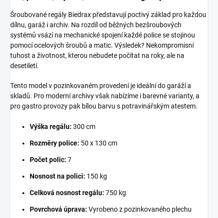
Šroubované regály Biedrax představují poctivý základ pro každou
dílnu, garáž i archiv. Na rozdíl od běžných bezšroubových
systémů vsází na mechanické spojení každé police se stojinou
pomocí ocelových šroubů a matic. Výsledek? Nekompromisní
tuhost a životnost, kterou nebudete počítat na roky, ale na
desetiletí.
Tento model v pozinkovaném provedení je ideální do garáží a
skladů. Pro moderní archivy však nabízíme i barevné varianty, a
pro gastro provozy pak bílou barvu s potravinářským atestem.
Výška regálu:
300 cm
Rozměry police:
50 x 130 cm
Počet polic:
7
Nosnost na polici:
150 kg
Celková nosnost regálu:
750 kg
Povrchová úprava:
Vyrobeno z pozinkovaného plechu