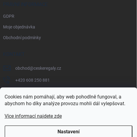
PRÁVNÍ INFORMACE
GDPR
Moje objednávka
Obchodní podmínky
KONTAKT
obchod
@
ceskeregaly.cz
+420 608 250 881
Cookies nám pomáhají, aby web pohodlně fungoval, a
abychom ho díky analýze provozu mohli dál vylepšovat.
Více informací najdete zde
Nastavení