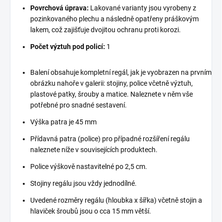
Povrchová úprava:
Lakované varianty jsou vyrobeny z
pozinkovaného plechu a následně opatřeny práškovým
lakem, což zajišťuje dvojitou ochranu proti korozi.
Počet výztuh pod policí:
1
Balení obsahuje kompletní regál, jak je vyobrazen na prvním
obrázku nahoře v galerii: stojiny, police včetně výztuh,
plastové patky, šrouby a matice. Naleznete v něm vše
potřebné pro snadné sestavení.
Výška patra je 45 mm
Přídavná patra (police) pro případné rozšíření regálu
naleznete níže v souvisejících produktech.
Police výškově nastavitelné po 2,5 cm.
Stojiny regálu jsou vždy jednodílné.
Uvedené rozměry regálu (hloubka x šířka) včetně stojin a
hlaviček šroubů jsou o cca 15 mm větší.