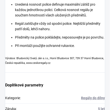
Uvedená nosnost police definuje maximální zátěž pro
každou jednotlivou polici. Celková nosnost regálu je
součtem hmotností všech uložených předmětů.
Regál zatěžujte vždy od spodní police. Nejtěžší předměty
patří dolů, lehčí nahoru.
Předměty na police pokládejte, neposouvejte je po povrchu.
Při montáži použijte ochranné rukavice.
Výrobce: Bludovický Svatý Ján s.r.o., Horní Bludovice 307, 739 37 Horní Bludovice,
Česká republika, www.ceskeregaly.cz
Doplňkové parametry
Kategorie
:
Regály do dílny
Záruka
:
5 let