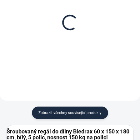
Patro k regálu Biedrax
Zábrana pro šroubovaný
60 x 150 cm, bílé,
regál Biedrax 60 cm bílá
nosnost 150 kg
173 Kč
2 283 Kč
142,98 Kč bez DPH
1 886,78 Kč bez DPH
−
+
−
+
Do košíku
Do košíku
Zobrazit všechny související produkty
Šroubovaný regál do dílny Biedrax 60 x 150 x 180
cm, bílý, 5 polic, nosnost 150 kg na polici