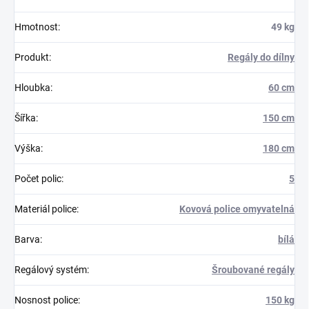
Hmotnost
:
49 kg
Produkt
:
Regály do dílny
Hloubka
:
60 cm
Šířka
:
150 cm
Výška
:
180 cm
Počet polic
:
5
Materiál police
:
Kovová police omyvatelná
Barva
:
bílá
Regálový systém
:
Šroubované regály
Nosnost police
:
150 kg