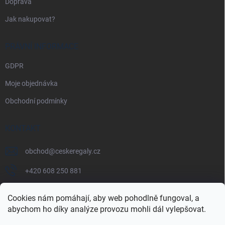
Doprava
Jak nakupovat?
PRÁVNÍ INFORMACE
GDPR
Moje objednávka
Obchodní podmínky
KONTAKT
obchod
@
ceskeregaly.cz
+420 608 250 881
Cookies nám pomáhají, aby web pohodlně fungoval, a
abychom ho díky analýze provozu mohli dál vylepšovat.