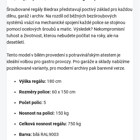
Šroubované regály Biedrax představují poctivý základ pro každou
dílnu, garáž i archiv. Na rozdíl od běžných bezšroubových
systémů vsází na mechanické spojení každé police se stojinou
pomocí ocelových šroubů a matic. Výsledek? Nekompromisní
tuhost a životnost, kterou nebudete počítat na roky, ale na
desetiletí.
Tento model v bílém provedení s potravinářským atestem je
ideální volbou pro gastro provozy. Pro garáže a sklady nabízíme
pozinkované varianty, pro moderní archivy pak barevné verze.
Výška regálu:
180 cm
Rozměry police:
60 x 150 cm
Počet polic:
5
Nosnost na polici:
150 kg
Celková nosnost regálu:
750 kg
Barva:
bílá RAL9003