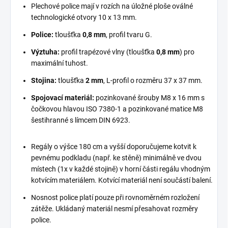
Plechové police mají v rozích na úložné ploše oválné
technologické otvory 10 x 13 mm.
Police:
tloušťka
0,8 mm
, profil tvaru G.
Výztuha:
profil trapézové vlny (tloušťka
0,8 mm
) pro
maximální tuhost.
Stojina:
tloušťka
2 mm
, L-profil o rozměru 37 x 37 mm.
Spojovací materiál:
pozinkované šrouby M8 x 16 mm s
čočkovou hlavou ISO 7380-1 a pozinkované matice M8
šestihranné s límcem DIN 6923.
Regály o výšce 180 cm a vyšší doporučujeme kotvit k
pevnému podkladu (např. ke stěně) minimálně ve dvou
místech (1x v každé stojině) v horní části regálu vhodným
kotvícím materiálem. Kotvící materiál není součástí balení.
Nosnost police platí pouze při rovnoměrném rozložení
zátěže. Ukládaný materiál nesmí přesahovat rozměry
police.