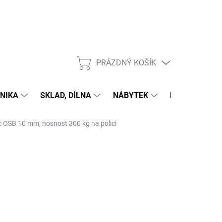
PRÁZDNÝ KOŠÍK
NÁKUPNÍ
KOŠÍK
NIKA
SKLAD, DÍLNA
NÁBYTEK
DŮM A ZAHR
ic OSB 10 mm, nosnost 300 kg na polici