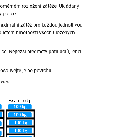
vnoměrném rozložení zátěže. Ukládaný
 police
aximální zátěž pro každou jednotlivou
 součtem hmotností všech uložených
ce. Nejtěžší předměty patří dolů, lehčí
posouvejte je po povrchu
avice