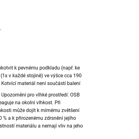
ukotvit k pevnému podkladu (např. ke
(1x v každé stojině) ve výšce cca 190
otvící materiál není součástí balení
Upozornění pro vlhké prostředí: OSB
eaguje na okolní vlhkost. Při
kosti může dojít k mírnému zvětšení
 % a k přirozenému zdrsnění jejího
stností materiálu a nemají vliv na jeho