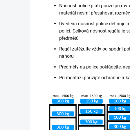
Nosnost police platí pouze při ro
materiál nesmí přesahovat rozměry
Uvedená nosnost police definuje m
polici. Celková nosnost regálu je
předmětů
Regál zatěžujte vždy od spodní poli
nahoru
Předměty na police pokládejte, ne
Při montáži použijte ochranné ruk