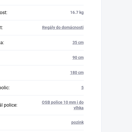
ost
:
16.7 kg
t
:
Regály do domácnosti
ka
:
35 cm
90 cm
180 cm
polic
:
5
OSB police 10 mm i do
l police
:
vlhka
pozink