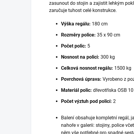
zasunout do stojin a zajistit lehkým po
zaručuje tuhost celé konstrukce.
Výška regálu:
180 cm
Rozměry police:
35 x 90 cm
Počet polic:
5
Nosnost na polici:
300 kg
Celková nosnost regálu:
1500 kg
Povrchová úprava:
Vyrobeno z po
Materiál polic:
dřevotříska OSB 1
Počet výztuh pod policí:
2
Balení obsahuje kompletní regál, 
nahoře v galerii: stojiny, police vč
něm vše potřebné pro snadné sest