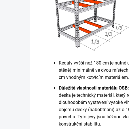
Regály vyšší než 180 cm je nutné 
stěně) minimálně ve dvou místech 
cm vhodným kotvícím materiálem. K
Důležité vlastnosti materiálu OSB:
deska je technický materiál, který r
dlouhodobém vystavení vysoké vlh
objemu desky (nabobtnání) až o 10
povrchu. Tyto jevy jsou běžnou vla
konstrukční stabilitu.