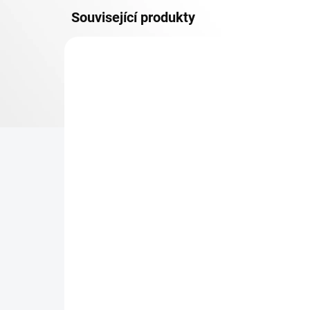
Související produkty
OSB 10 MM (VLHKO)
SKLADEM
Patro k regálu Biedrax 35
Zá
x 90 cm, pozink, police
Bie
OSB 10 mm, nosnost 300
vyp
kg
331 Kč
18
273,55 Kč bez DPH
14,
−
+