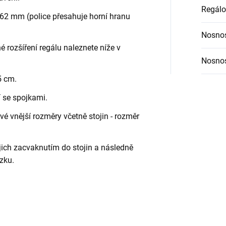
Regálo
62 mm (police přesahuje horní hranu
Nosnos
é rozšíření regálu naleznete níže v
Nosnos
5 cm.
í se spojkami.
é vnější rozměry včetně stojin - rozměr
jich zacvaknutím do stojin a následně
zku.