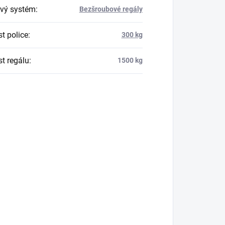
vý systém
:
Bezšroubové regály
t police
:
300 kg
t regálu
:
1500 kg