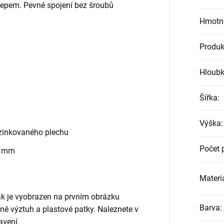
klepem. Pevné spojení bez šroubů
Hmotn
Produk
Hloub
Šířka
:
Výška
:
zinkovaného plechu
Počet 
0 mm
Materiá
jak je vyobrazen na prvním obrázku
Barva
:
etně výztuh a plastové patky. Naleznete v
avení.