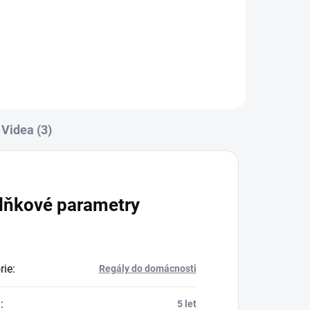
Do košíku
Videa (3)
lňkové parametry
rie
:
Regály do domácnosti
a
:
5 let