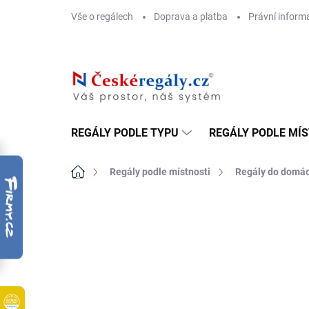
Přejít
Vše o regálech
Doprava a platba
Právní inform
na
obsah
REGÁLY PODLE TYPU
REGÁLY PODLE MÍ
Domů
Regály podle místnosti
Regály do domác
ZNAČKA:
BIEDRAX
DOPRAVA ZDARMA
OSB 10 MM (VLHKO)