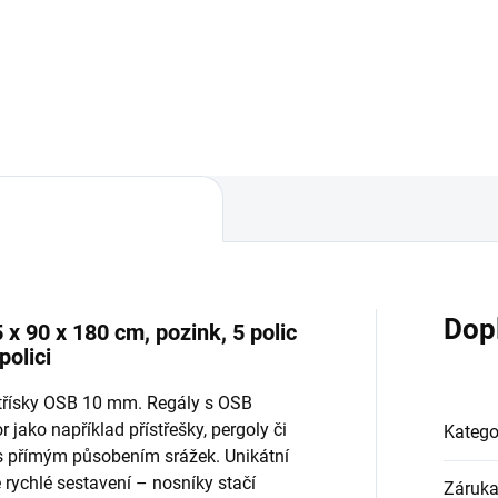
Do košíku
Do košíku
Dop
x 90 x 180 cm, pozink, 5 polic
olici
otřísky OSB 10 mm. Regály s OSB
 jako například přístřešky, pergoly či
Katego
 s přímým působením srážek. Unikátní
ychlé sestavení – nosníky stačí
Záruk