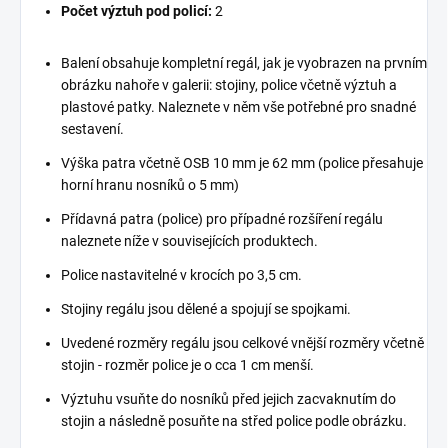
Počet výztuh pod policí:
2
Balení obsahuje kompletní regál, jak je vyobrazen na prvním
obrázku nahoře v galerii: stojiny, police včetně výztuh a
plastové patky. Naleznete v něm vše potřebné pro snadné
sestavení.
Výška patra včetně OSB 10 mm je 62 mm (police přesahuje
horní hranu nosníků o 5 mm)
Přídavná patra (police) pro případné rozšíření regálu
naleznete níže v souvisejících produktech.
Police nastavitelné v krocích po 3,5 cm.
Stojiny regálu jsou dělené a spojují se spojkami.
Uvedené rozměry regálu jsou celkové vnější rozměry včetně
stojin - rozměr police je o cca 1 cm menší.
Výztuhu vsuňte do nosníků před jejich zacvaknutím do
stojin a následně posuňte na střed police podle obrázku.