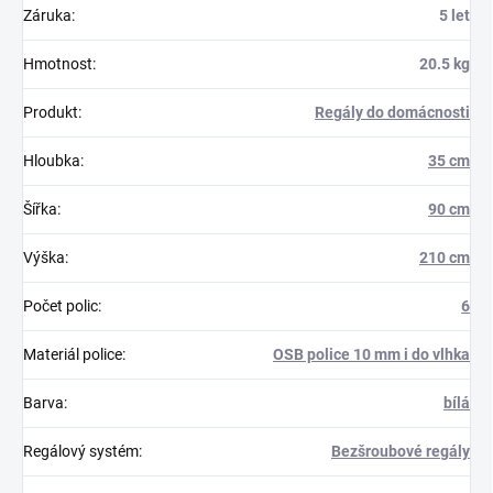
Záruka
:
5 let
Hmotnost
:
20.5 kg
Produkt
:
Regály do domácnosti
Hloubka
:
35 cm
Šířka
:
90 cm
Výška
:
210 cm
Počet polic
:
6
Materiál police
:
OSB police 10 mm i do vlhka
Barva
:
bílá
Regálový systém
:
Bezšroubové regály