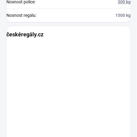
Nosnost police
:
300 kg
Nosnost regálu
:
1500 kg
českéregály.cz