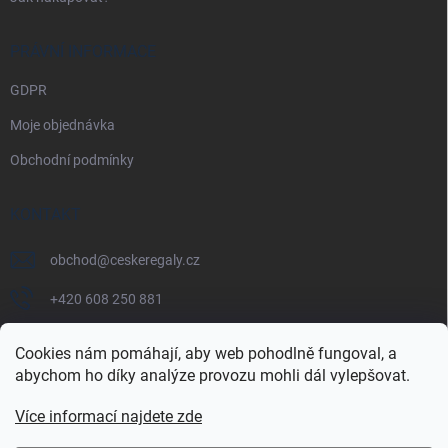
PRÁVNÍ INFORMACE
GDPR
Moje objednávka
Obchodní podmínky
KONTAKT
obchod
@
ceskeregaly.cz
+420 608 250 881
Cookies nám pomáhají, aby web pohodlně fungoval, a
abychom ho díky analýze provozu mohli dál vylepšovat.
Více informací najdete zde