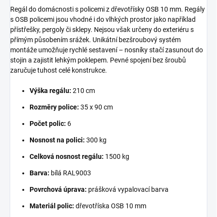
Regál do domácnosti s policemi z dřevotřísky OSB 10 mm. Regály
s OSB policemi jsou vhodné i do vlhkých prostor jako například
přístřešky, pergoly či sklepy. Nejsou však určeny do exteriéru s
přímým působením srážek. Unikátní bezšroubový systém
montáže umožňuje rychlé sestavení – nosníky stačí zasunout do
stojin a zajistit lehkým poklepem. Pevné spojení bez šroubů
zaručuje tuhost celé konstrukce.
Výška regálu:
210 cm
Rozměry police:
35 x 90 cm
Počet polic:
6
Nosnost na polici:
300 kg
Celková nosnost regálu:
1500 kg
Barva:
bílá RAL9003
Povrchová úprava:
prášková vypalovací barva
Materiál polic:
dřevotříska OSB 10 mm