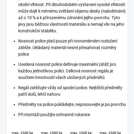
okolní vlhkost. Při dlouhodobém vystavení vysoké vlhkosti
může dojít k mírnému zvětšení objemu desky (nabobtnání)
až o 10 % a k přirozenému zdrsnění jejího povrchu. Tyto
jevy jsou běžnou vlastností materiálu a nemají vliv na jeho
konstrukční stabilitu.
Nosnost police platí pouze při rovnoměrném rozložení
zátěže. Ukládaný materiál nesmí přesahovat rozměry
police
Uvedená nosnost police definuje maximální zátěž pro
každou jednotlivou polici. Celková nosnost regálu je
součtem hmotností všech uložených předmětů
Regál zatěžujte vždy od spodní police. Nejtěžší předměty
patří dolů, lehčí nahoru
Předměty na police pokládejte, neposouvejte je po povrchu
Při montáži použijte ochranné rukavice