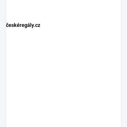
českéregály.cz