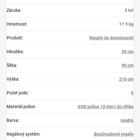
Záruka
:
5 let
Hmotnost
:
17.9 kg
Produkt
:
Regály do domácnosti
Hloubka
:
35 cm
Šířka
:
90 cm
Výška
:
210 cm
Počet polic
:
5
Materiál police
:
OSB police 10 mm i do vlhka
Barva
:
modrá
Regálový systém
:
Bezšroubové regály