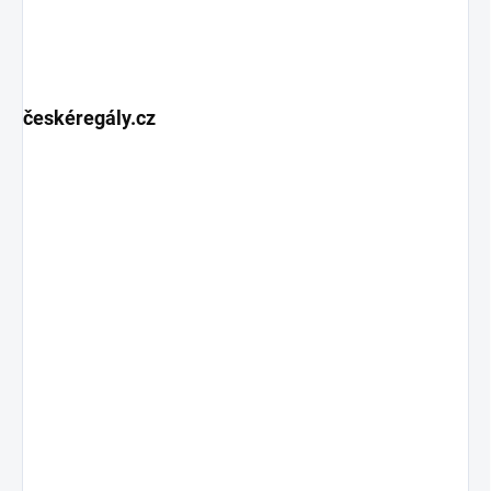
českéregály.cz