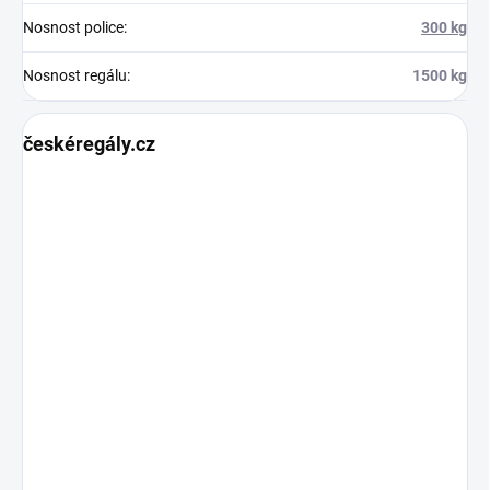
Nosnost police
:
300 kg
Nosnost regálu
:
1500 kg
českéregály.cz