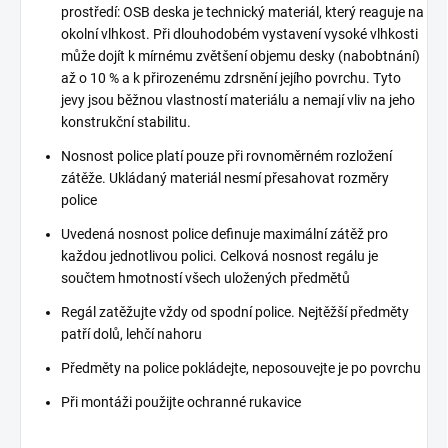
prostředí: OSB deska je technický materiál, který reaguje na
okolní vlhkost. Při dlouhodobém vystavení vysoké vlhkosti
může dojít k mírnému zvětšení objemu desky (nabobtnání)
až o 10 % a k přirozenému zdrsnění jejího povrchu. Tyto
jevy jsou běžnou vlastností materiálu a nemají vliv na jeho
konstrukční stabilitu.
Nosnost police platí pouze při rovnoměrném rozložení
zátěže. Ukládaný materiál nesmí přesahovat rozměry
police
Uvedená nosnost police definuje maximální zátěž pro
každou jednotlivou polici. Celková nosnost regálu je
součtem hmotností všech uložených předmětů
Regál zatěžujte vždy od spodní police. Nejtěžší předměty
patří dolů, lehčí nahoru
Předměty na police pokládejte, neposouvejte je po povrchu
Při montáži použijte ochranné rukavice