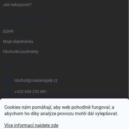
Jak nakupovat?
PRÁVNÍ INFORMACE
GDPR
Moje objednávka
Obchodní podmínky
KONTAKT
obchod
@
ceskeregaly.cz
+420 608 250 881
Cookies nám pomáhají, aby web pohodlně fungoval, a
abychom ho díky analýze provozu mohli dál vylepšovat.
Více informací najdete zde