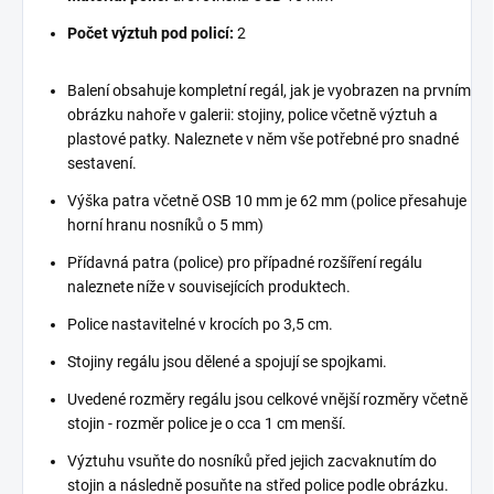
Počet výztuh pod policí:
2
Balení obsahuje kompletní regál, jak je vyobrazen na prvním
obrázku nahoře v galerii: stojiny, police včetně výztuh a
plastové patky. Naleznete v něm vše potřebné pro snadné
sestavení.
Výška patra včetně OSB 10 mm je 62 mm (police přesahuje
horní hranu nosníků o 5 mm)
Přídavná patra (police) pro případné rozšíření regálu
naleznete níže v souvisejících produktech.
Police nastavitelné v krocích po 3,5 cm.
Stojiny regálu jsou dělené a spojují se spojkami.
Uvedené rozměry regálu jsou celkové vnější rozměry včetně
stojin - rozměr police je o cca 1 cm menší.
Výztuhu vsuňte do nosníků před jejich zacvaknutím do
stojin a následně posuňte na střed police podle obrázku.