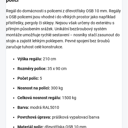
Regál do domácnosti s policemi z dřevotřísky OSB 10 mm. Regály
s OSB policemi jsou vhodné i do vlhkých prostor jako například
přístřešky, pergoly či sklepy. Nejsou však určeny do exteriéru s
přímým působením srážek. Unikátní bezšroubový systém
montáže umožňuje rychlé sestavení – nosníky stačí zasunout do
stojin a zajistit lehkým poklepem. Pevné spojení bez šroubů
zaručuje tuhost celé konstrukce.
Výška regálu:
210 cm
Rozměry police:
35 x 90 cm
Počet polic:
5
Nosnost na polici:
300 kg
Celková nosnost regálu:
1500 kg
Barva:
modrá RAL5010
Povrchová úprava:
prášková vypalovací barva
Materiál polic:
dřevotříska OSB 10 mm