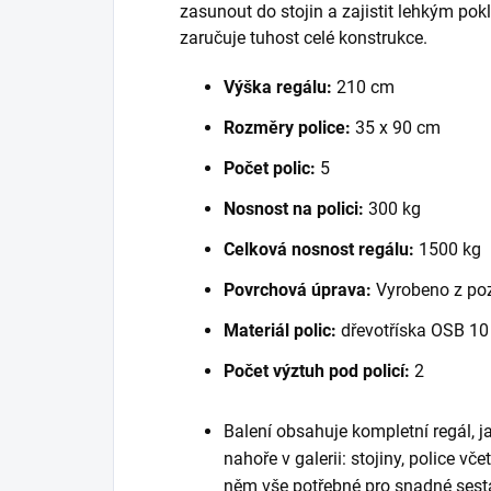
zasunout do stojin a zajistit lehkým po
zaručuje tuhost celé konstrukce.
Výška regálu:
210 cm
Rozměry police:
35 x 90 cm
Počet polic:
5
Nosnost na polici:
300 kg
Celková nosnost regálu:
1500 kg
Povrchová úprava:
Vyrobeno z po
Materiál polic:
dřevotříska OSB 1
Počet výztuh pod policí:
2
Balení obsahuje kompletní regál, 
nahoře v galerii: stojiny, police vč
něm vše potřebné pro snadné sest