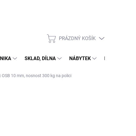
PRÁZDNÝ KOŠÍK
NÁKUPNÍ
KOŠÍK
NIKA
SKLAD, DÍLNA
NÁBYTEK
DŮM A ZAHR
ic OSB 10 mm, nosnost 300 kg na polici