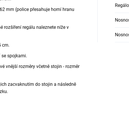
Regálo
62 mm (police přesahuje horní hranu
Nosnos
é rozšíření regálu naleznete níže v
Nosnos
5 cm.
í se spojkami.
é vnější rozměry včetně stojin - rozměr
jich zacvaknutím do stojin a následně
zku.