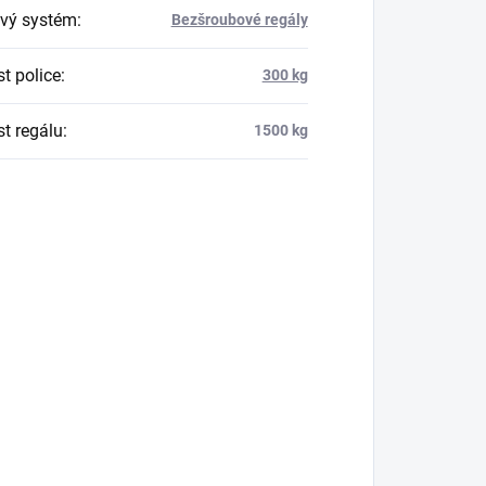
vý systém
:
Bezšroubové regály
t police
:
300 kg
t regálu
:
1500 kg