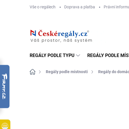
Přejít
Vše o regálech
Doprava a platba
Právní inform
na
obsah
REGÁLY PODLE TYPU
REGÁLY PODLE MÍ
Domů
Regály podle místnosti
Regály do domác
ZNAČKA:
BIEDRAX
DOPRAVA ZDARMA
OSB 10 MM (VLHKO)