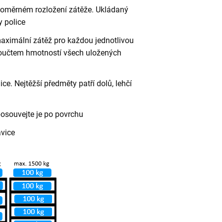
vnoměrném rozložení zátěže. Ukládaný
 police
aximální zátěž pro každou jednotlivou
 součtem hmotností všech uložených
ce. Nejtěžší předměty patří dolů, lehčí
posouvejte je po povrchu
avice