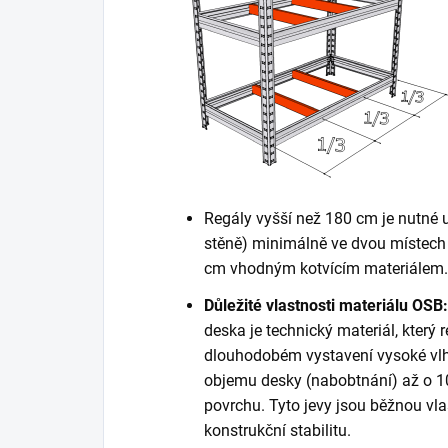
Regály vyšší než 180 cm je nutné 
stěně) minimálně ve dvou místech 
cm vhodným kotvícím materiálem. K
Důležité vlastnosti materiálu OSB:
deska je technický materiál, který r
dlouhodobém vystavení vysoké vlh
objemu desky (nabobtnání) až o 10
povrchu. Tyto jevy jsou běžnou vla
konstrukční stabilitu.