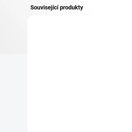
Související produkty
OSB 10 MM (VLHKO)
SKLADEM
Patro k regálu Biedrax 35
Zá
x 90 cm, pozink, police
Bie
OSB 10 mm, nosnost 300
vyp
kg
331 Kč
18
273,55 Kč bez DPH
14,
−
+