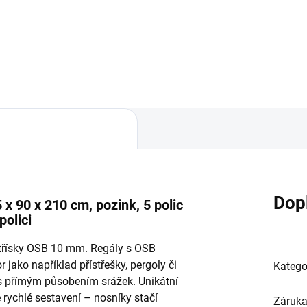
Do košíku
Do košíku
Dop
x 90 x 210 cm, pozink, 5 polic
olici
otřísky OSB 10 mm. Regály s OSB
 jako například přístřešky, pergoly či
Katego
 s přímým působením srážek. Unikátní
ychlé sestavení – nosníky stačí
Záruk