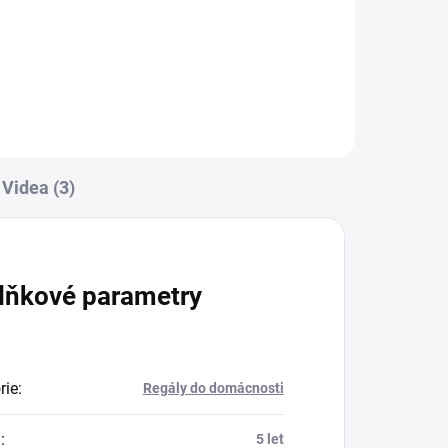
Do košíku
Videa (3)
lňkové parametry
rie
:
Regály do domácnosti
a
:
5 let