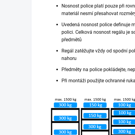
Nosnost police platí pouze při ro
materiál nesmí přesahovat rozměry
Uvedená nosnost police definuje m
polici. Celková nosnost regálu je
předmětů
Regál zatěžujte vždy od spodní poli
nahoru
Předměty na police pokládejte, ne
Při montáži použijte ochranné ruk