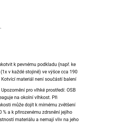
ukotvit k pevnému podkladu (např. ke
(1x v každé stojině) ve výšce cca 190
otvící materiál není součástí balení
Upozornění pro vlhké prostředí: OSB
eaguje na okolní vlhkost. Při
kosti může dojít k mírnému zvětšení
 % a k přirozenému zdrsnění jejího
stností materiálu a nemají vliv na jeho