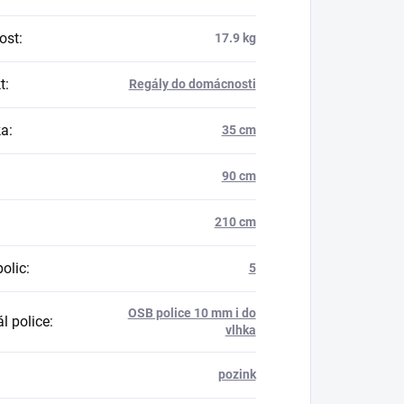
ost
:
17.9 kg
t
:
Regály do domácnosti
ka
:
35 cm
90 cm
210 cm
polic
:
5
OSB police 10 mm i do
l police
:
vlhka
pozink