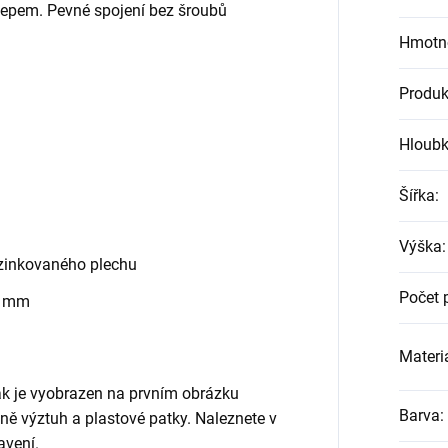
klepem. Pevné spojení bez šroubů
Hmotn
Produk
Hloub
Šířka
:
Výška
:
zinkovaného plechu
Počet 
0 mm
Materiá
jak je vyobrazen na prvním obrázku
Barva
:
etně výztuh a plastové patky. Naleznete v
avení.