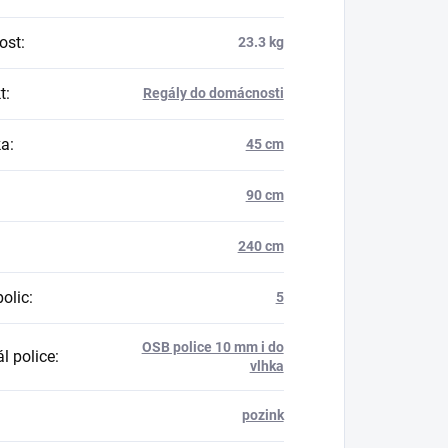
ost
:
23.3 kg
t
:
Regály do domácnosti
ka
:
45 cm
90 cm
240 cm
polic
:
5
OSB police 10 mm i do
l police
:
vlhka
pozink