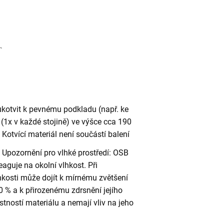
ukotvit k pevnému podkladu (např. ke
(1x v každé stojině) ve výšce cca 190
otvící materiál není součástí balení
Upozornění pro vlhké prostředí: OSB
eaguje na okolní vlhkost. Při
kosti může dojít k mírnému zvětšení
 % a k přirozenému zdrsnění jejího
stností materiálu a nemají vliv na jeho