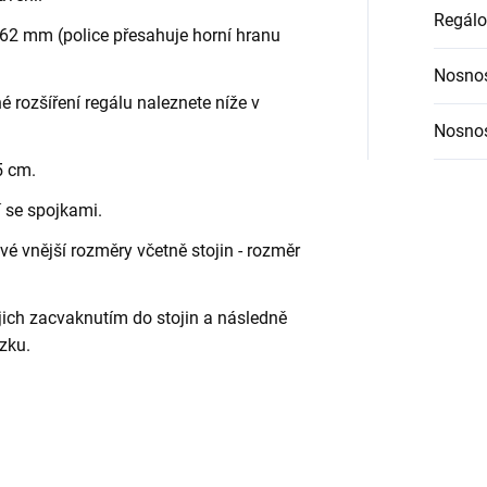
Regálo
62 mm (police přesahuje horní hranu
Nosnos
é rozšíření regálu naleznete níže v
Nosnos
5 cm.
í se spojkami.
é vnější rozměry včetně stojin - rozměr
jich zacvaknutím do stojin a následně
zku.