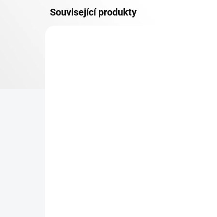
Související produkty
OSB 10 MM (VLHKO)
SKLADEM
Patro k regálu Biedrax 45
Zá
x 90 cm, pozink, police
Bie
OSB 10 mm, nosnost 300
vyp
kg
393 Kč
42
324,79 Kč bez DPH
34,
−
+