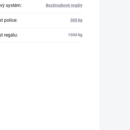
vý systém
:
Bezšroubové regály
t police
:
300 kg
t regálu
:
1500 kg