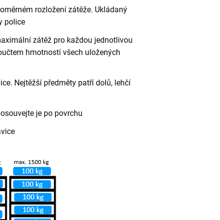
vnoměrném rozložení zátěže. Ukládaný
 police
aximální zátěž pro každou jednotlivou
 součtem hmotností všech uložených
ce. Nejtěžší předměty patří dolů, lehčí
posouvejte je po povrchu
avice