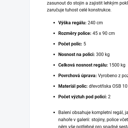
zasunout do stojin a zajistit lehkým po
zaručuje tuhost celé konstrukce.
Výška regálu:
240 cm
Rozměry police:
45 x 90 cm
Počet polic:
5
Nosnost na polici:
300 kg
Celková nosnost regálu:
1500 kg
Povrchová úprava:
Vyrobeno z po
Materiál polic:
dřevotříska OSB 1
Počet výztuh pod policí:
2
Balení obsahuje kompletní regál, 
nahoře v galerii: stojiny, police vč
něm vše potřebné pro snadné sest