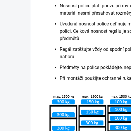
Nosnost police platí pouze při ro
materiál nesmí přesahovat rozměry
Uvedená nosnost police definuje m
polici. Celková nosnost regálu je
předmětů
Regál zatěžujte vždy od spodní poli
nahoru
Předměty na police pokládejte, ne
Při montáži použijte ochranné ruk