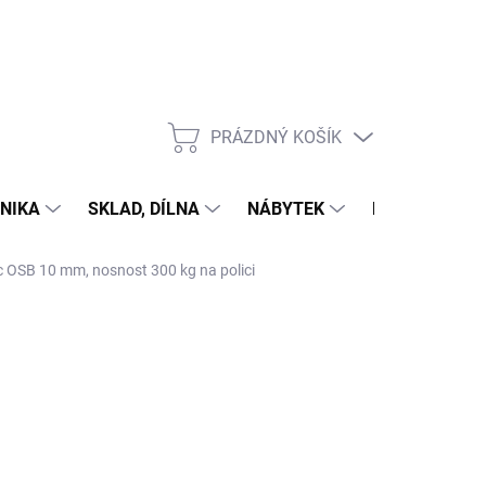
PRÁZDNÝ KOŠÍK
NÁKUPNÍ
KOŠÍK
NIKA
SKLAD, DÍLNA
NÁBYTEK
DŮM A ZAHR
ic OSB 10 mm, nosnost 300 kg na polici