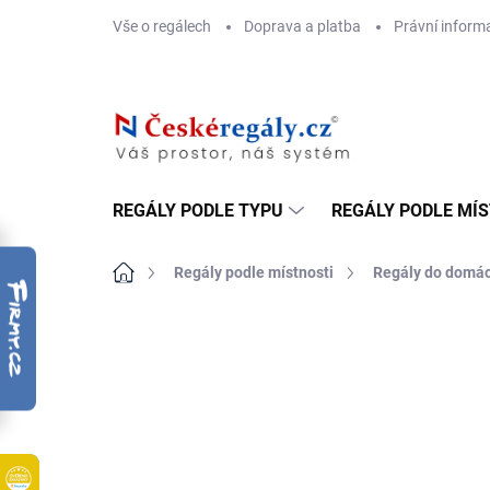
Přejít
Vše o regálech
Doprava a platba
Právní inform
na
obsah
REGÁLY PODLE TYPU
REGÁLY PODLE MÍ
Domů
Regály podle místnosti
Regály do domác
ZNAČKA:
BIEDRAX
DOPRAVA ZDARMA
OSB 10 MM (VLHKO)