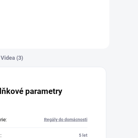
Do košíku
Videa (3)
lňkové parametry
rie
:
Regály do domácnosti
a
:
5 let