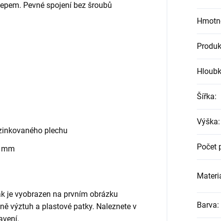
klepem. Pevné spojení bez šroubů
Hmotn
Produk
Hloub
Šířka
:
Výška
:
zinkovaného plechu
Počet 
0 mm
Materiá
jak je vyobrazen na prvním obrázku
Barva
:
etně výztuh a plastové patky. Naleznete v
avení.