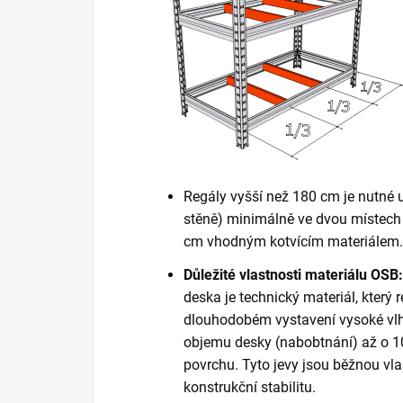
Regály vyšší než 180 cm je nutné 
stěně) minimálně ve dvou místech 
cm vhodným kotvícím materiálem. K
Důležité vlastnosti materiálu OSB:
deska je technický materiál, který r
dlouhodobém vystavení vysoké vlh
objemu desky (nabobtnání) až o 10
povrchu. Tyto jevy jsou běžnou vla
konstrukční stabilitu.