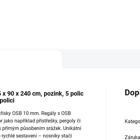
Do košíku
Do košíku
Dop
x 90 x 240 cm, pozink, 5 polic
olici
otřísky OSB 10 mm. Regály s OSB
 jako například přístřešky, pergoly či
Katego
 s přímým působením srážek. Unikátní
ychlé sestavení – nosníky stačí
Záruk