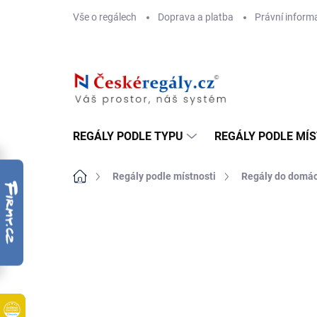
Přejít
Vše o regálech
Doprava a platba
Právní inform
na
obsah
REGÁLY PODLE TYPU
REGÁLY PODLE MÍ
Domů
Regály podle místnosti
Regály do domác
ZNAČKA:
BIEDRAX
DOPRAVA ZDARMA
OSB 10 MM (VLHKO)