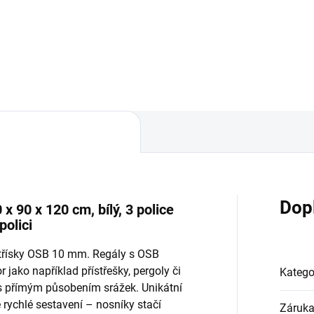
Do košíku
Do košíku
Dop
 90 x 120 cm, bílý, 3 police
olici
otřísky OSB 10 mm. Regály s OSB
 jako například přístřešky, pergoly či
Katego
 s přímým působením srážek. Unikátní
ychlé sestavení – nosníky stačí
Záruk