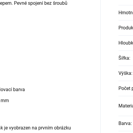
klepem. Pevné spojení bez šroubů
Hmotn
Produk
Hloub
Šířka
:
Výška
:
Počet 
ovací barva
0 mm
Materiá
Barva
:
jak je vyobrazen na prvním obrázku