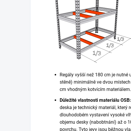
Regály vyšší než 180 cm je nutné 
stěně) minimálně ve dvou místech 
cm vhodným kotvícím materiálem. K
Důležité vlastnosti materiálu OSB:
deska je technický materiál, který r
dlouhodobém vystavení vysoké vlh
objemu desky (nabobtnání) až o 10
povrchu. Tyto jevy jsou běžnou vla