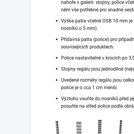
nahoře v galerii: stojiny, police vč
něm vše potřebné pro snadné sest
Výška patra včetně OSB 10 mm je 
nosníků o 5 mm)
Přídavná patra (police) pro případn
souvisejících produktech.
Police nastavitelné v krocích po 3,
Stojiny regálu jsou jednodílné (nej
Uvedené rozměry regálu jsou celkov
police je o cca 1 cm menší.
Výztuhu vsuňte do nosníků před je
posuňte na střed police podle obrá