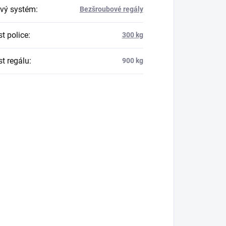
vý systém
:
Bezšroubové regály
t police
:
300 kg
t regálu
:
900 kg