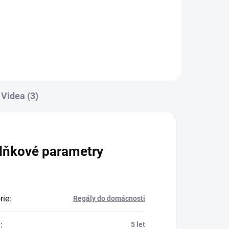
Do košíku
Videa (3)
lňkové parametry
rie
:
Regály do domácnosti
a
:
5 let