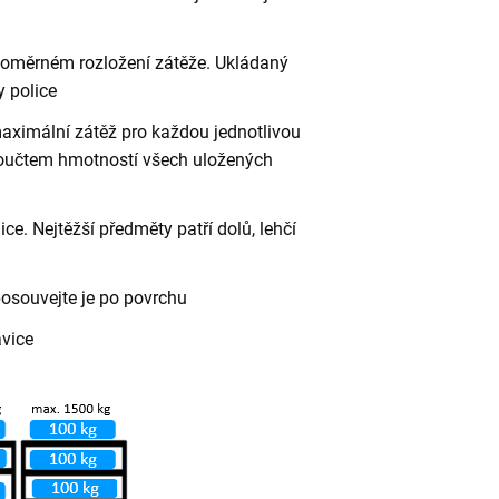
vnoměrném rozložení zátěže. Ukládaný
 police
aximální zátěž pro každou jednotlivou
 součtem hmotností všech uložených
ce. Nejtěžší předměty patří dolů, lehčí
posouvejte je po povrchu
avice