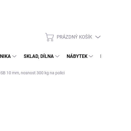
PRÁZDNÝ KOŠÍK
NÁKUPNÍ
KOŠÍK
NIKA
SKLAD, DÍLNA
NÁBYTEK
DŮM A ZAHR
 OSB 10 mm, nosnost 300 kg na polici