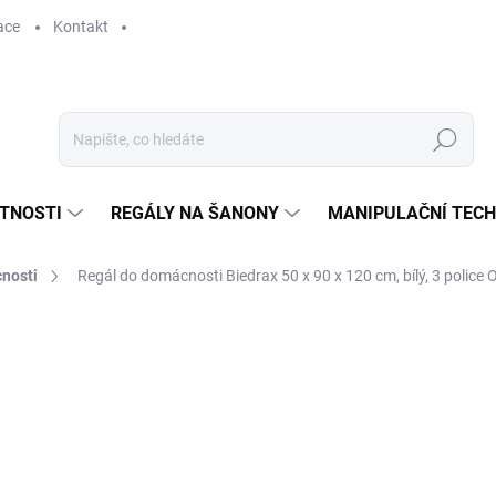
ace
Kontakt
Hledat
STNOSTI
REGÁLY NA ŠANONY
MANIPULAČNÍ TECH
nosti
Regál do domácnosti Biedrax 50 x 90 x 120 cm, bílý, 3 police
1 739 Kč
1 437,19 Kč bez DPH
Měrná
SKLADEM