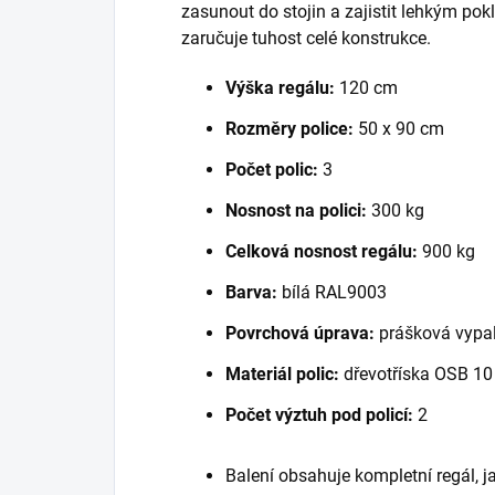
zasunout do stojin a zajistit lehkým po
zaručuje tuhost celé konstrukce.
Výška regálu:
120 cm
Rozměry police:
50 x 90 cm
Počet polic:
3
Nosnost na polici:
300 kg
Celková nosnost regálu:
900 kg
Barva:
bílá RAL9003
Povrchová úprava:
prášková vypal
Materiál polic:
dřevotříska OSB 1
Počet výztuh pod policí:
2
Balení obsahuje kompletní regál, 