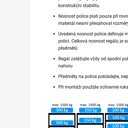
konstrukční stabilitu.
Nosnost police platí pouze při ro
materiál nesmí přesahovat rozměry
Uvedená nosnost police definuje m
polici. Celková nosnost regálu je
předmětů
Regál zatěžujte vždy od spodní poli
nahoru
Předměty na police pokládejte, ne
Při montáži použijte ochranné ruk