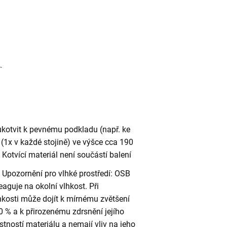
ukotvit k pevnému podkladu (např. ke
(1x v každé stojině) ve výšce cca 190
otvící materiál není součástí balení
Upozornění pro vlhké prostředí: OSB
eaguje na okolní vlhkost. Při
kosti může dojít k mírnému zvětšení
 % a k přirozenému zdrsnění jejího
stností materiálu a nemají vliv na jeho