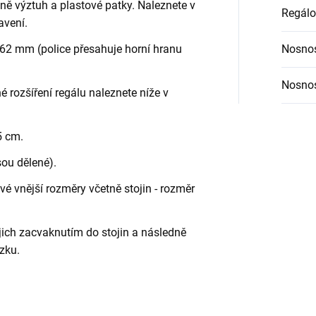
etně výztuh a plastové patky. Naleznete v
Regálo
avení.
62 mm (police přesahuje horní hranu
Nosnos
Nosnos
é rozšíření regálu naleznete níže v
5 cm.
sou dělené).
é vnější rozměry včetně stojin - rozměr
jich zacvaknutím do stojin a následně
zku.