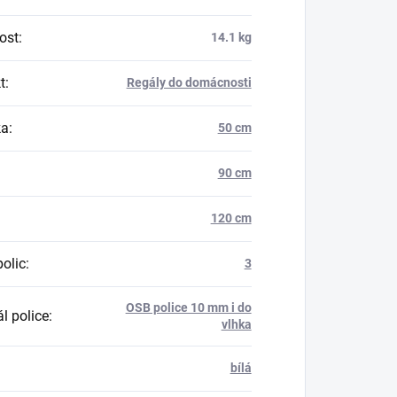
ost
:
14.1 kg
t
:
Regály do domácnosti
ka
:
50 cm
90 cm
120 cm
polic
:
3
OSB police 10 mm i do
l police
:
vlhka
bílá