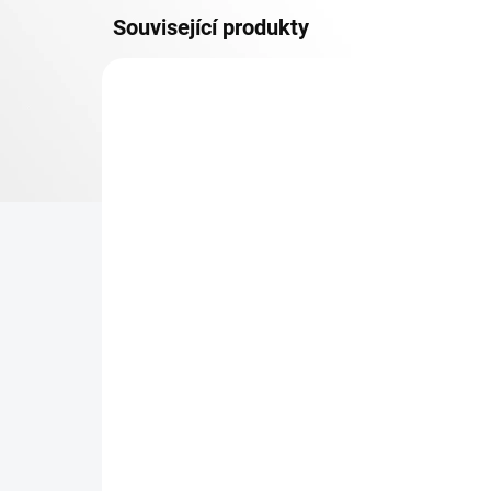
Související produkty
OSB 10 MM (VLHKO)
SKLADEM
Patro k regálu Biedrax 50
Zá
x 90 cm, bílé, police OSB
Bie
10 mm, nosnost 300 kg
pro
re
473 Kč
36
390,91 Kč bez DPH
29,
−
+