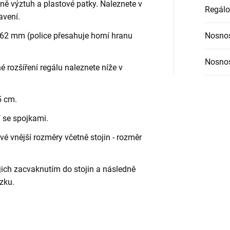
etně výztuh a plastové patky. Naleznete v
Regálo
avení.
62 mm (police přesahuje horní hranu
Nosnos
Nosnos
é rozšíření regálu naleznete níže v
5 cm.
í se spojkami.
é vnější rozměry včetně stojin - rozměr
jich zacvaknutím do stojin a následně
zku.