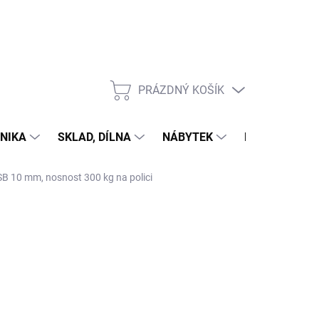
PRÁZDNÝ KOŠÍK
NÁKUPNÍ
KOŠÍK
NIKA
SKLAD, DÍLNA
NÁBYTEK
DŮM A ZAHR
OSB 10 mm, nosnost 300 kg na polici