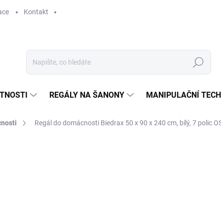
ace
Kontakt
Hledat
STNOSTI
REGÁLY NA ŠANONY
MANIPULAČNÍ TECH
nosti
Regál do domácnosti Biedrax 50 x 90 x 240 cm, bílý, 7 polic 
3 959 Kč
3 271,90 Kč bez DPH
Měrná
SKLADEM