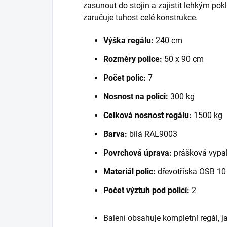
zasunout do stojin a zajistit lehkým po
zaručuje tuhost celé konstrukce.
Výška regálu:
240 cm
Rozměry police:
50 x 90 cm
Počet polic:
7
Nosnost na polici:
300 kg
Celková nosnost regálu:
1500 kg
Barva:
bílá RAL9003
Povrchová úprava:
prášková vypal
Materiál polic:
dřevotříska OSB 1
Počet výztuh pod policí:
2
Balení obsahuje kompletní regál, 