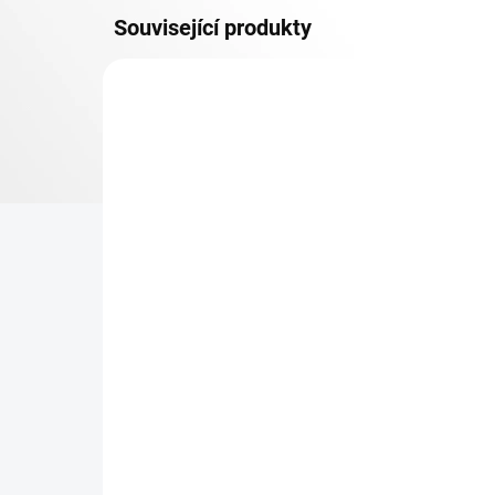
Související produkty
OSB 10 MM (VLHKO)
SKLADEM
Patro k regálu Biedrax 50
Zá
x 90 cm, bílé, police OSB
Bie
10 mm, nosnost 300 kg
pro
re
473 Kč
36
390,91 Kč bez DPH
29,
−
+