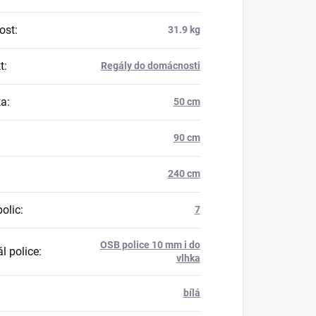
ost
:
31.9 kg
t
:
Regály do domácnosti
ka
:
50 cm
90 cm
240 cm
polic
:
7
OSB police 10 mm i do
l police
:
vlhka
bílá