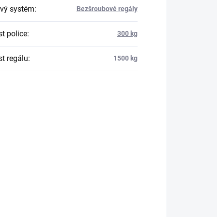
vý systém
:
Bezšroubové regály
t police
:
300 kg
t regálu
:
1500 kg