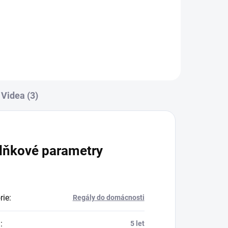
Do košíku
Videa (3)
lňkové parametry
rie
:
Regály do domácnosti
a
:
5 let