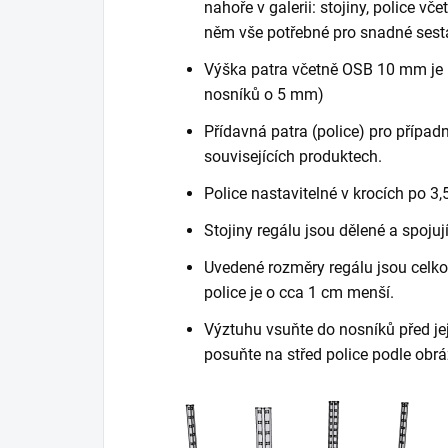
nahoře v galerii: stojiny, police vč
něm vše potřebné pro snadné sest
Výška patra včetně OSB 10 mm je 
nosníků o 5 mm)
Přídavná patra (police) pro případn
souvisejících produktech.
Police nastavitelné v krocích po 3,
Stojiny regálu jsou dělené a spojuj
Uvedené rozměry regálu jsou celkov
police je o cca 1 cm menší.
Výztuhu vsuňte do nosníků před je
posuňte na střed police podle obrá