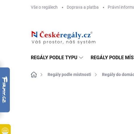
Přejít
Vše o regálech
Doprava a platba
Právní inform
na
obsah
REGÁLY PODLE TYPU
REGÁLY PODLE MÍ
Domů
Regály podle místnosti
Regály do domác
ZNAČKA:
BIEDRAX
DOPRAVA ZDARMA
OSB 10 MM (VLHKO)