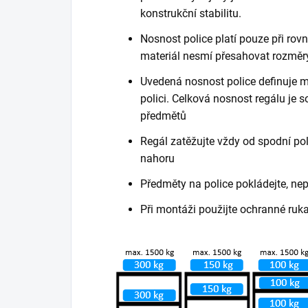
konstrukční stabilitu.
Nosnost police platí pouze při ro
materiál nesmí přesahovat rozměry
Uvedená nosnost police definuje m
polici. Celková nosnost regálu je
předmětů
Regál zatěžujte vždy od spodní poli
nahoru
Předměty na police pokládejte, ne
Při montáži použijte ochranné ruk