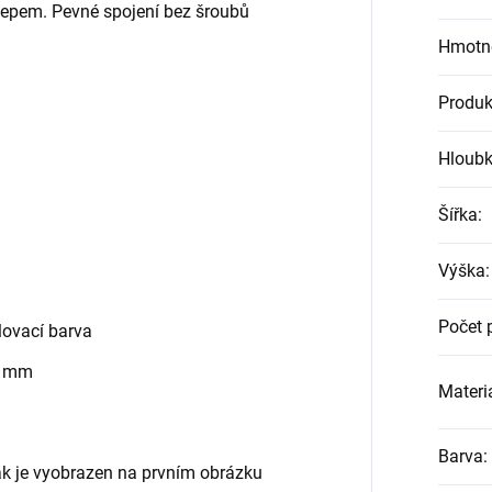
klepem. Pevné spojení bez šroubů
Hmotn
Produk
Hloub
Šířka
:
Výška
:
Počet 
ovací barva
0 mm
Materiá
Barva
:
jak je vyobrazen na prvním obrázku