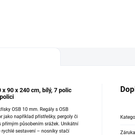
Do košíku
Do košíku
Dop
 90 x 240 cm, bílý, 7 polic
olici
otřísky OSB 10 mm. Regály s OSB
 jako například přístřešky, pergoly či
Katego
 s přímým působením srážek. Unikátní
ychlé sestavení – nosníky stačí
Záruk