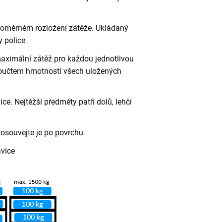
vnoměrném rozložení zátěže. Ukládaný
 police
aximální zátěž pro každou jednotlivou
 součtem hmotností všech uložených
ce. Nejtěžší předměty patří dolů, lehčí
posouvejte je po povrchu
avice