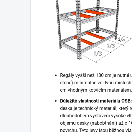
Regály vyšší než 180 cm je nutné 
stěně) minimálně ve dvou místech 
cm vhodným kotvícím materiálem. K
Důležité vlastnosti materiálu OSB:
deska je technický materiál, který r
dlouhodobém vystavení vysoké vlh
objemu desky (nabobtnání) až o 10
povrchu. Tyto jevy jsou běžnou vla