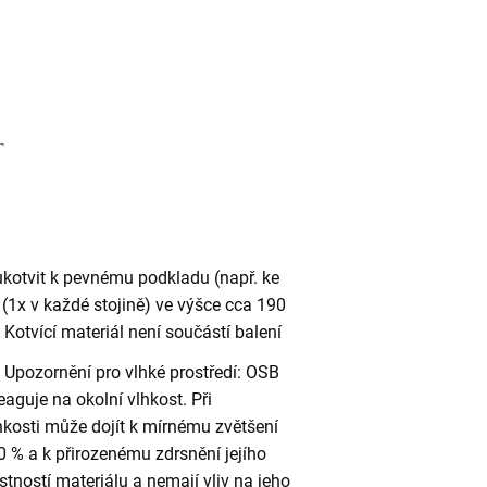
ukotvit k pevnému podkladu (např. ke
(1x v každé stojině) ve výšce cca 190
otvící materiál není součástí balení
Upozornění pro vlhké prostředí: OSB
eaguje na okolní vlhkost. Při
kosti může dojít k mírnému zvětšení
 % a k přirozenému zdrsnění jejího
stností materiálu a nemají vliv na jeho