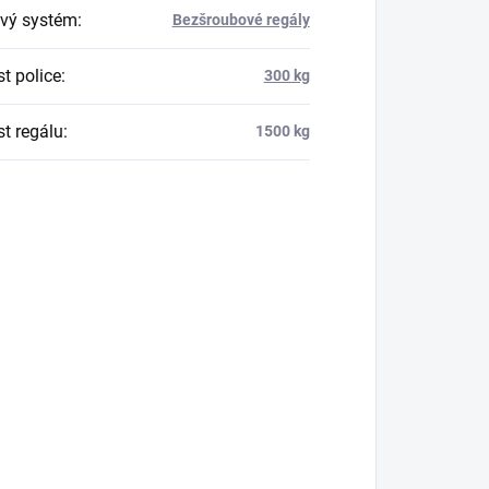
vý systém
:
Bezšroubové regály
t police
:
300 kg
t regálu
:
1500 kg