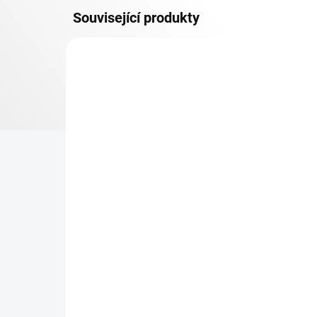
Související produkty
OSB 10 MM (VLHKO)
SKLADEM
Patro k regálu Biedrax 60
Zá
x 90 cm, bílé, police OSB
Bie
10 mm, nosnost 300 kg
pro
re
500 Kč
38
413,22 Kč bez DPH
31,
−
+