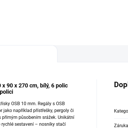
Do košíku
Do košíku
Dop
 90 x 270 cm, bílý, 6 polic
olici
otřísky OSB 10 mm. Regály s OSB
 jako například přístřešky, pergoly či
Katego
 s přímým působením srážek. Unikátní
ychlé sestavení – nosníky stačí
Záruk