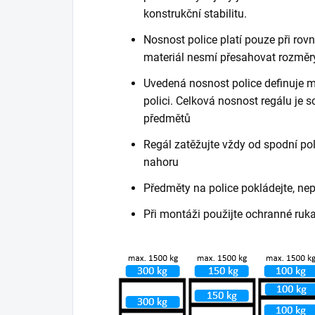
konstrukční stabilitu.
Nosnost police platí pouze při ro
materiál nesmí přesahovat rozměry
Uvedená nosnost police definuje m
polici. Celková nosnost regálu je
předmětů
Regál zatěžujte vždy od spodní poli
nahoru
Předměty na police pokládejte, ne
Při montáži použijte ochranné ruk