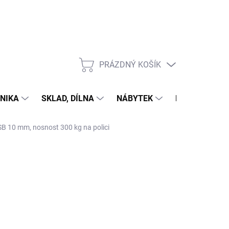
PRÁZDNÝ KOŠÍK
NÁKUPNÍ
KOŠÍK
NIKA
SKLAD, DÍLNA
NÁBYTEK
DŮM A ZAHR
OSB 10 mm, nosnost 300 kg na polici