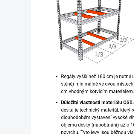
Regály vyšší než 180 cm je nutné 
stěně) minimálně ve dvou místech 
cm vhodným kotvícím materiálem. K
Důležité vlastnosti materiálu OSB:
deska je technický materiál, který r
dlouhodobém vystavení vysoké vlh
objemu desky (nabobtnání) až o 10
povrchu. Tyto jevy jsou běžnou vla