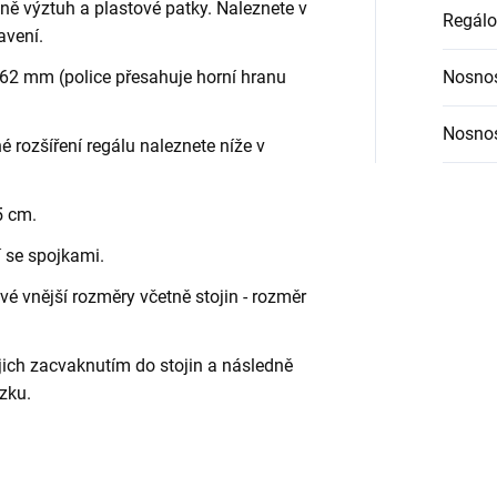
etně výztuh a plastové patky. Naleznete v
Regálo
avení.
62 mm (police přesahuje horní hranu
Nosnos
Nosnos
é rozšíření regálu naleznete níže v
5 cm.
í se spojkami.
é vnější rozměry včetně stojin - rozměr
jich zacvaknutím do stojin a následně
zku.