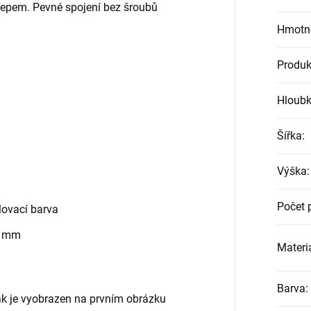
klepem. Pevné spojení bez šroubů
Hmotn
Produk
Hloub
Šířka
:
Výška
:
Počet 
ovací barva
0 mm
Materiá
Barva
:
jak je vyobrazen na prvním obrázku