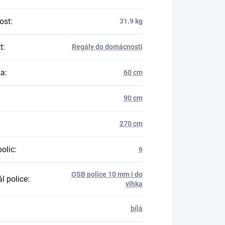
ost
:
31.9 kg
t
:
Regály do domácnosti
ka
:
60 cm
90 cm
270 cm
polic
:
6
OSB police 10 mm i do
l police
:
vlhka
bílá