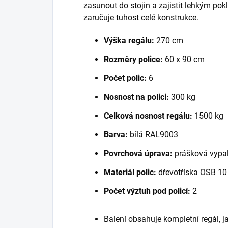
zasunout do stojin a zajistit lehkým po
zaručuje tuhost celé konstrukce.
Výška regálu:
270 cm
Rozměry police:
60 x 90 cm
Počet polic:
6
Nosnost na polici:
300 kg
Celková nosnost regálu:
1500 kg
Barva:
bílá RAL9003
Povrchová úprava:
prášková vypal
Materiál polic:
dřevotříska OSB 1
Počet výztuh pod policí:
2
Balení obsahuje kompletní regál, 