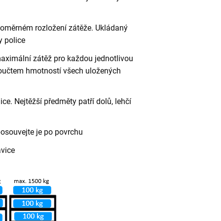
vnoměrném rozložení zátěže. Ukládaný
 police
aximální zátěž pro každou jednotlivou
 součtem hmotností všech uložených
ce. Nejtěžší předměty patří dolů, lehčí
posouvejte je po povrchu
avice