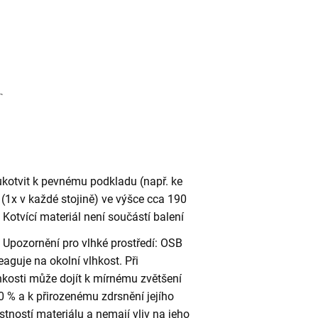
ukotvit k pevnému podkladu (např. ke
(1x v každé stojině) ve výšce cca 190
otvící materiál není součástí balení
Upozornění pro vlhké prostředí: OSB
eaguje na okolní vlhkost. Při
kosti může dojít k mírnému zvětšení
 % a k přirozenému zdrsnění jejího
stností materiálu a nemají vliv na jeho