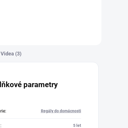
Do košíku
Videa (3)
lňkové parametry
rie
:
Regály do domácnosti
a
:
5 let