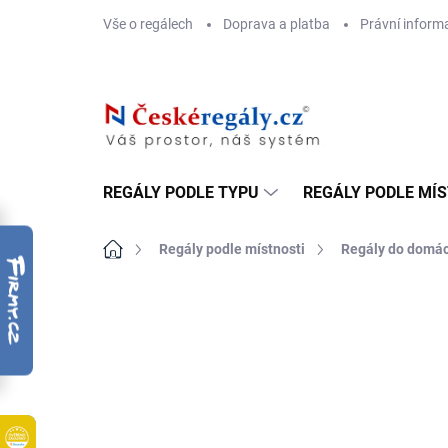
Přejít
Vše o regálech
Doprava a platba
Právní inform
na
obsah
REGÁLY PODLE TYPU
REGÁLY PODLE MÍ
Domů
Regály podle místnosti
Regály do domác
ZNAČKA:
BIEDRAX
DOPRAVA ZDARMA
OSB 10 MM (VLHKO)