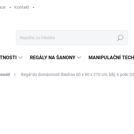
ace
Kontakt
Hledat
STNOSTI
REGÁLY NA ŠANONY
MANIPULAČNÍ TECH
nosti
Regál do domácnosti Biedrax 60 x 90 x 270 cm, bílý, 6 polic 
3 796 Kč
3 137,19 Kč bez DPH
Měrná
SKLADEM