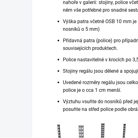
nahoře v galerii: stojiny, police vč
něm vše potřebné pro snadné sest
Výška patra včetně OSB 10 mm je 
nosníků o 5 mm)
Přídavná patra (police) pro případn
souvisejících produktech.
Police nastavitelné v krocích po 3,
Stojiny regálu jsou dělené a spojuj
Uvedené rozměry regálu jsou celkov
police je o cca 1 cm menší.
Výztuhu vsuňte do nosníků před je
posuňte na střed police podle obrá