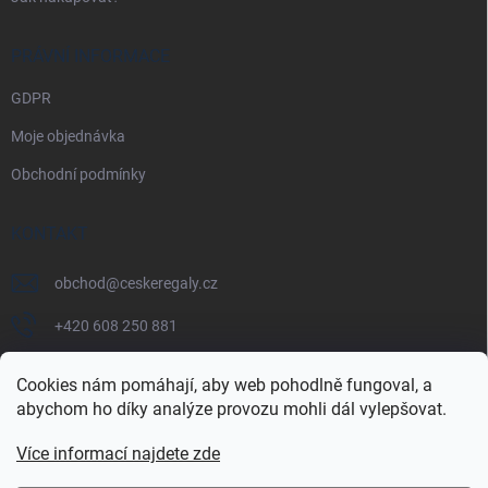
PRÁVNÍ INFORMACE
GDPR
Moje objednávka
Obchodní podmínky
KONTAKT
obchod
@
ceskeregaly.cz
+420 608 250 881
Cookies nám pomáhají, aby web pohodlně fungoval, a
abychom ho díky analýze provozu mohli dál vylepšovat.
Více informací najdete zde