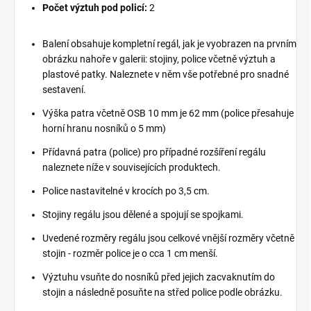
Počet výztuh pod policí:
2
Balení obsahuje kompletní regál, jak je vyobrazen na prvním
obrázku nahoře v galerii: stojiny, police včetně výztuh a
plastové patky. Naleznete v něm vše potřebné pro snadné
sestavení.
Výška patra včetně OSB 10 mm je 62 mm (police přesahuje
horní hranu nosníků o 5 mm)
Přídavná patra (police) pro případné rozšíření regálu
naleznete níže v souvisejících produktech.
Police nastavitelné v krocích po 3,5 cm.
Stojiny regálu jsou dělené a spojují se spojkami.
Uvedené rozměry regálu jsou celkové vnější rozměry včetně
stojin - rozměr police je o cca 1 cm menší.
Výztuhu vsuňte do nosníků před jejich zacvaknutím do
stojin a následně posuňte na střed police podle obrázku.