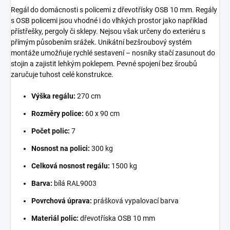
Regál do domácnosti s policemi z dřevotřísky OSB 10 mm. Regály
s OSB policemi jsou vhodné i do vlhkých prostor jako například
přístřešky, pergoly či sklepy. Nejsou však určeny do exteriéru s
přímým působením srážek. Unikátní bezšroubový systém
montáže umožňuje rychlé sestavení – nosníky stačí zasunout do
stojin a zajistit lehkým poklepem. Pevné spojení bez šroubů
zaručuje tuhost celé konstrukce.
Výška regálu:
270 cm
Rozměry police:
60 x 90 cm
Počet polic:
7
Nosnost na polici:
300 kg
Celková nosnost regálu:
1500 kg
Barva:
bílá RAL9003
Povrchová úprava:
prášková vypalovací barva
Materiál polic:
dřevotříska OSB 10 mm