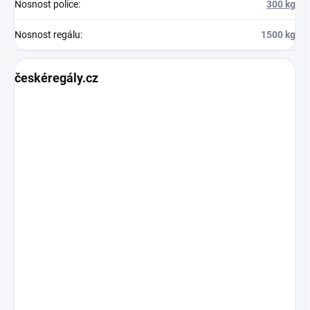
Nosnost police
:
300 kg
Nosnost regálu
:
1500 kg
českéregály.cz