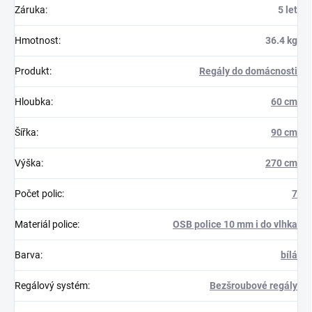
Záruka
:
5 let
Hmotnost
:
36.4 kg
Produkt
:
Regály do domácnosti
Hloubka
:
60 cm
Šířka
:
90 cm
Výška
:
270 cm
Počet polic
:
7
Materiál police
:
OSB police 10 mm i do vlhka
Barva
:
bílá
Regálový systém
:
Bezšroubové regály