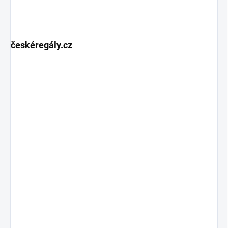
českéregály.cz