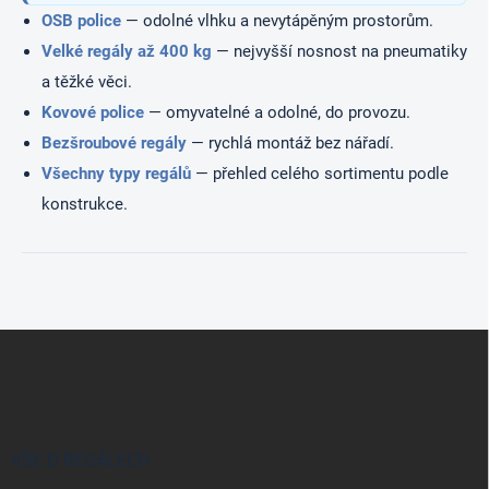
OSB police
— odolné vlhku a nevytápěným prostorům.
Velké regály až 400 kg
— nejvyšší nosnost na pneumatiky
a těžké věci.
Kovové police
— omyvatelné a odolné, do provozu.
Bezšroubové regály
— rychlá montáž bez nářadí.
Všechny typy regálů
— přehled celého sortimentu podle
konstrukce.
Z
á
p
a
t
í
VŠE O REGÁLECH