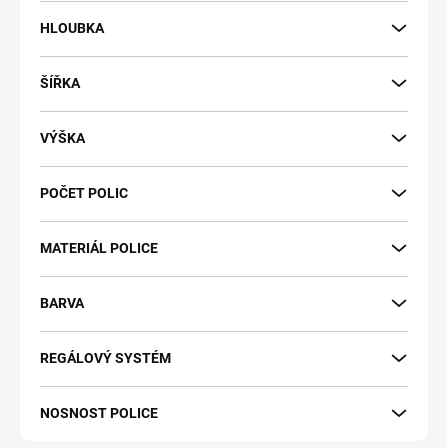
t
HLOUBKA
ů
ŠÍŘKA
VÝŠKA
POČET POLIC
MATERIÁL POLICE
BARVA
REGÁLOVÝ SYSTÉM
NOSNOST POLICE