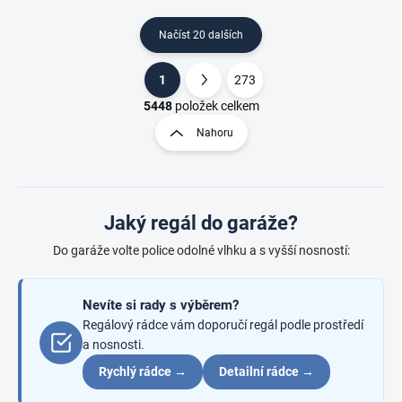
Načíst 20 dalších
1
273
O
S
v
t
5448
položek celkem
l
r
Nahoru
á
á
d
n
a
k
c
o
í
Jaký regál do garáže?
p
v
r
á
Do garáže volte police odolné vlhku a s vyšší nosností:
v
n
k
í
y
Nevíte si rady s výběrem?
v
ý
Regálový rádce vám doporučí regál podle prostředí
p
a nosnosti.
i
Rychlý rádce →
Detailní rádce →
s
u