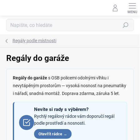
Přejít
na
obsah
Hledat
Regály podle místnosti
Regály do garáže
Regály do garáže
s OSB policemi odolnými vlhku i
nevytápěným prostorům — vysoká nosnost na pneumatiky
i nářadí, snadná montáž. Doprava zdarma, záruka 5 let.
Nevíte si rady s výběrem?
Rychlý regálový rádce vám doporučí regál
podle prostředí a nosnosti.
Otevřít rádce →