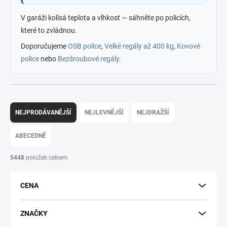
V garáži kolísá teplota a vlhkost — sáhněte po policích,
které to zvládnou.
Doporučujeme
OSB police
,
Velké regály až 400 kg
,
Kovové
police
nebo
Bezšroubové regály
.
Ř
a
NEJPRODÁVANĚJŠÍ
NEJLEVNĚJŠÍ
NEJDRAŽŠÍ
z
e
ABECEDNĚ
n
í
5448
položek celkem
p
r
CENA
o
d
u
ZNAČKY
k