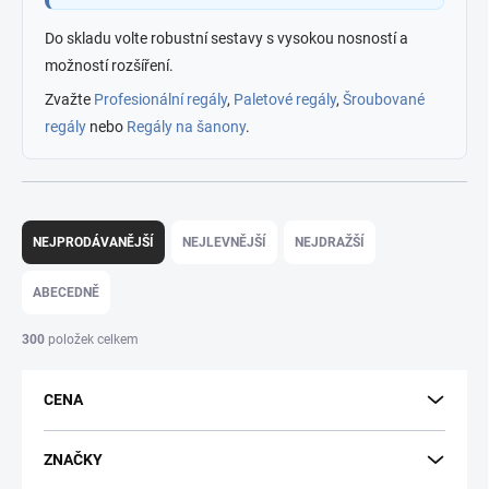
Do skladu volte robustní sestavy s vysokou nosností a
možností rozšíření.
Zvažte
Profesionální regály
,
Paletové regály
,
Šroubované
regály
nebo
Regály na šanony
.
Ř
a
NEJPRODÁVANĚJŠÍ
NEJLEVNĚJŠÍ
NEJDRAŽŠÍ
z
e
ABECEDNĚ
n
í
300
položek celkem
p
r
CENA
o
d
u
ZNAČKY
k