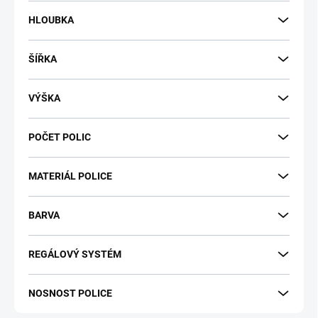
t
HLOUBKA
ů
ŠÍŘKA
VÝŠKA
POČET POLIC
MATERIÁL POLICE
BARVA
REGÁLOVÝ SYSTÉM
NOSNOST POLICE