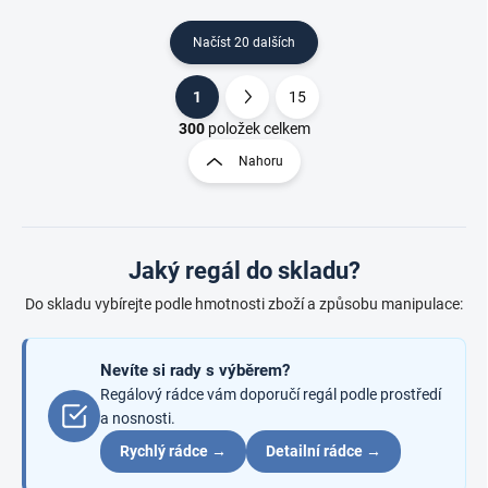
Načíst 20 dalších
1
15
O
S
v
t
300
položek celkem
l
r
Nahoru
á
á
d
n
a
k
c
o
í
Jaký regál do skladu?
p
v
r
á
Do skladu vybírejte podle hmotnosti zboží a způsobu manipulace:
v
n
k
í
y
Nevíte si rady s výběrem?
v
ý
Regálový rádce vám doporučí regál podle prostředí
p
a nosnosti.
i
Rychlý rádce →
Detailní rádce →
s
u