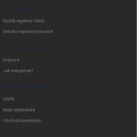
t
í
VŠE O REGÁLECH
Rychlý regálový rádce
Detailní regálový průvodce
DOPRAVA A PLATBA
Doprava
Jak nakupovat?
PRÁVNÍ INFORMACE
GDPR
Moje objednávka
Obchodní podmínky