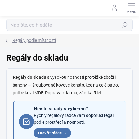
Přejít
na
obsah
Hledat
Regály podle místnosti
Regály do skladu
Regály do skladu
s vysokou nosností pro těžké zboží i
šanony — šroubované kovové konstrukce na celé patro,
police kov i MDF. Doprava zdarma, záruka 5 let.
Nevíte si rady s výběrem?
Rychlý regálový rádce vám doporučí regál
podle prostředí a nosnosti.
Otevřít rádce →