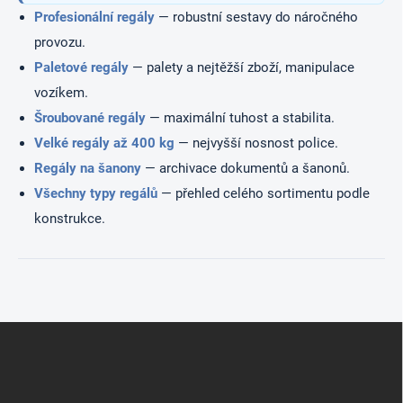
Profesionální regály
— robustní sestavy do náročného
provozu.
Paletové regály
— palety a nejtěžší zboží, manipulace
vozíkem.
Šroubované regály
— maximální tuhost a stabilita.
Velké regály až 400 kg
— nejvyšší nosnost police.
Regály na šanony
— archivace dokumentů a šanonů.
Všechny typy regálů
— přehled celého sortimentu podle
konstrukce.
Z
á
p
a