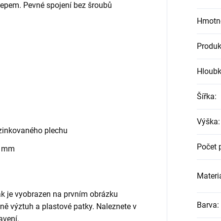
klepem. Pevné spojení bez šroubů
Hmotn
Produk
Hloub
Šířka
:
Výška
:
zinkovaného plechu
Počet 
0 mm
Materiá
jak je vyobrazen na prvním obrázku
Barva
:
etně výztuh a plastové patky. Naleznete v
avení.