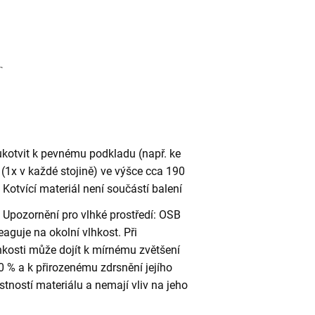
ukotvit k pevnému podkladu (např. ke
(1x v každé stojině) ve výšce cca 190
otvící materiál není součástí balení
Upozornění pro vlhké prostředí: OSB
eaguje na okolní vlhkost. Při
kosti může dojít k mírnému zvětšení
 % a k přirozenému zdrsnění jejího
stností materiálu a nemají vliv na jeho