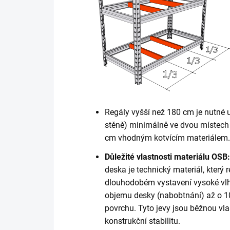
Regály vyšší než 180 cm je nutné 
stěně) minimálně ve dvou místech 
cm vhodným kotvícím materiálem. K
Důležité vlastnosti materiálu OSB:
deska je technický materiál, který r
dlouhodobém vystavení vysoké vlh
objemu desky (nabobtnání) až o 10
povrchu. Tyto jevy jsou běžnou vla
konstrukční stabilitu.