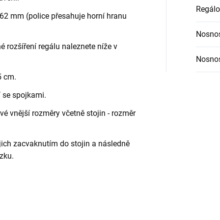
Regálo
62 mm (police přesahuje horní hranu
Nosnos
é rozšíření regálu naleznete níže v
Nosnos
5 cm.
í se spojkami.
é vnější rozměry včetně stojin - rozměr
jich zacvaknutím do stojin a následně
zku.