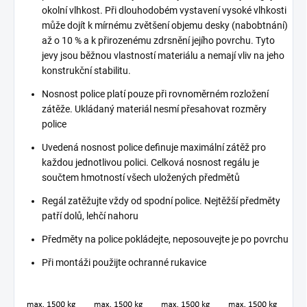
okolní vlhkost. Při dlouhodobém vystavení vysoké vlhkosti
může dojít k mírnému zvětšení objemu desky (nabobtnání)
až o 10 % a k přirozenému zdrsnění jejího povrchu. Tyto
jevy jsou běžnou vlastností materiálu a nemají vliv na jeho
konstrukční stabilitu.
Nosnost police platí pouze při rovnoměrném rozložení
zátěže. Ukládaný materiál nesmí přesahovat rozměry
police
Uvedená nosnost police definuje maximální zátěž pro
každou jednotlivou polici. Celková nosnost regálu je
součtem hmotností všech uložených předmětů
Regál zatěžujte vždy od spodní police. Nejtěžší předměty
patří dolů, lehčí nahoru
Předměty na police pokládejte, neposouvejte je po povrchu
Při montáži použijte ochranné rukavice