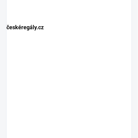
českéregály.cz