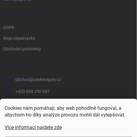
PRÁVNÍ INFORMACE
GDPR
Moje objednávka
Obchodní podmínky
KONTAKT
obchod
@
ceskeregaly.cz
+420 608 250 881
Cookies nám pomáhají, aby web pohodlně fungoval, a
abychom ho díky analýze provozu mohli dál vylepšovat.
Více informací najdete zde