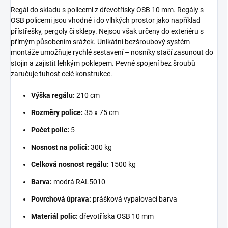
Regál do skladu s policemi z dřevotřísky OSB 10 mm. Regály s
OSB policemi jsou vhodné i do vlhkých prostor jako například
přístřešky, pergoly či sklepy. Nejsou však určeny do exteriéru s
přímým působením srážek. Unikátní bezšroubový systém
montáže umožňuje rychlé sestavení – nosníky stačí zasunout do
stojin a zajistit lehkým poklepem. Pevné spojení bez šroubů
zaručuje tuhost celé konstrukce.
Výška regálu:
210 cm
Rozměry police:
35 x 75 cm
Počet polic:
5
Nosnost na polici:
300 kg
Celková nosnost regálu:
1500 kg
Barva:
modrá RAL5010
Povrchová úprava:
prášková vypalovací barva
Materiál polic:
dřevotříska OSB 10 mm