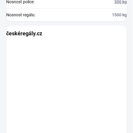
Nosnost police
:
300 kg
Nosnost regálu
:
1500 kg
českéregály.cz