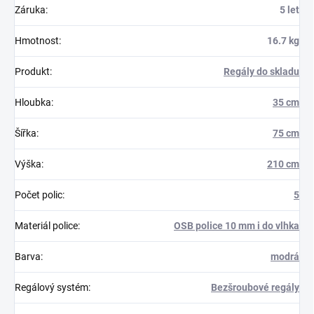
Záruka
:
5 let
Hmotnost
:
16.7 kg
Produkt
:
Regály do skladu
Hloubka
:
35 cm
Šířka
:
75 cm
Výška
:
210 cm
Počet polic
:
5
Materiál police
:
OSB police 10 mm i do vlhka
Barva
:
modrá
Regálový systém
:
Bezšroubové regály