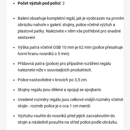
Počet výztuh pod policí:
2
Balení obsahuje kompletní regál, jak je vyobrazen na prvním
obrázku nahoře v galerii: stojiny, police včetně výztuh a
plastové patky. Naleznete v něm vše potřebné pro snadné
sestavení.
Výška patra včetně OSB 10 mm je 62 mm (police přesahuje
horní hranu nosníků o 5 mm)
Přídavná patra (police) pro případné rozšíření regálu
naleznete níže v souvisejících produktech.
Police nastavitelné v krocích po 3,5 cm.
Stojiny regálu jsou dělené a spojují se spojkami.
Uvedené rozměry regálu jsou celkové vnější rozměry včetně
stojin - rozměr police je o cca 1 cm menší.
Výztuhu vsuňte do nosníků před jejich zacvaknutím do
stojin a následně posuňte na střed police podle obrázku.