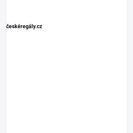
českéregály.cz