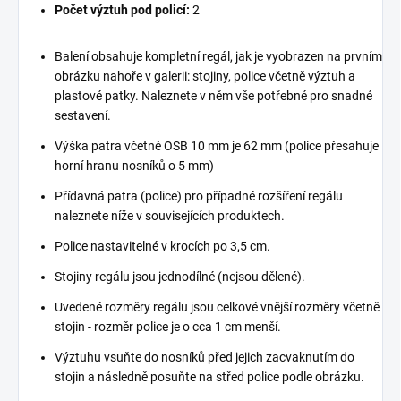
Počet výztuh pod policí:
2
Balení obsahuje kompletní regál, jak je vyobrazen na prvním
obrázku nahoře v galerii: stojiny, police včetně výztuh a
plastové patky. Naleznete v něm vše potřebné pro snadné
sestavení.
Výška patra včetně OSB 10 mm je 62 mm (police přesahuje
horní hranu nosníků o 5 mm)
Přídavná patra (police) pro případné rozšíření regálu
naleznete níže v souvisejících produktech.
Police nastavitelné v krocích po 3,5 cm.
Stojiny regálu jsou jednodílné (nejsou dělené).
Uvedené rozměry regálu jsou celkové vnější rozměry včetně
stojin - rozměr police je o cca 1 cm menší.
Výztuhu vsuňte do nosníků před jejich zacvaknutím do
stojin a následně posuňte na střed police podle obrázku.