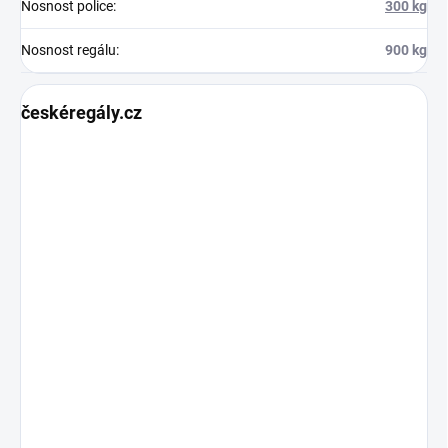
Nosnost police
:
300 kg
Nosnost regálu
:
900 kg
českéregály.cz