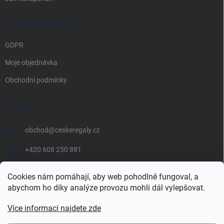
PRÁVNÍ INFORMACE
GDPR
Moje objednávka
Obchodní podmínky
KONTAKT
obchod
@
ceskeregaly.cz
+420 608 250 881
Cookies nám pomáhají, aby web pohodlně fungoval, a
abychom ho díky analýze provozu mohli dál vylepšovat.
Více informací najdete zde