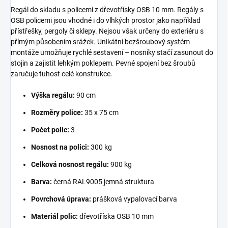
Regál do skladu s policemi z dřevotřísky OSB 10 mm. Regály s
OSB policemi jsou vhodné i do vlhkých prostor jako například
přístřešky, pergoly či sklepy. Nejsou však určeny do exteriéru s
přímým působením srážek. Unikátní bezšroubový systém
montáže umožňuje rychlé sestavení – nosníky stačí zasunout do
stojin a zajistit lehkým poklepem. Pevné spojení bez šroubů
zaručuje tuhost celé konstrukce.
Výška regálu:
90 cm
Rozměry police:
35 x 75 cm
Počet polic:
3
Nosnost na polici:
300 kg
Celková nosnost regálu:
900 kg
Barva:
černá RAL9005 jemná struktura
Povrchová úprava:
prášková vypalovací barva
Materiál polic:
dřevotříska OSB 10 mm