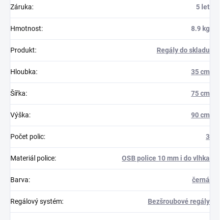
Záruka
:
5 let
Hmotnost
:
8.9 kg
Produkt
:
Regály do skladu
Hloubka
:
35 cm
Šířka
:
75 cm
Výška
:
90 cm
Počet polic
:
3
Materiál police
:
OSB police 10 mm i do vlhka
Barva
:
černá
Regálový systém
:
Bezšroubové regály