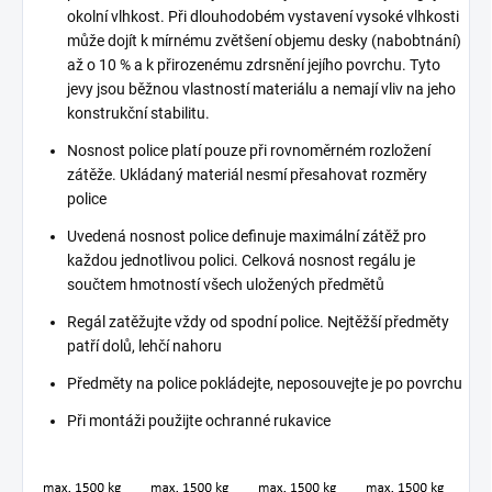
okolní vlhkost. Při dlouhodobém vystavení vysoké vlhkosti
může dojít k mírnému zvětšení objemu desky (nabobtnání)
až o 10 % a k přirozenému zdrsnění jejího povrchu. Tyto
jevy jsou běžnou vlastností materiálu a nemají vliv na jeho
konstrukční stabilitu.
Nosnost police platí pouze při rovnoměrném rozložení
zátěže. Ukládaný materiál nesmí přesahovat rozměry
police
Uvedená nosnost police definuje maximální zátěž pro
každou jednotlivou polici. Celková nosnost regálu je
součtem hmotností všech uložených předmětů
Regál zatěžujte vždy od spodní police. Nejtěžší předměty
patří dolů, lehčí nahoru
Předměty na police pokládejte, neposouvejte je po povrchu
Při montáži použijte ochranné rukavice