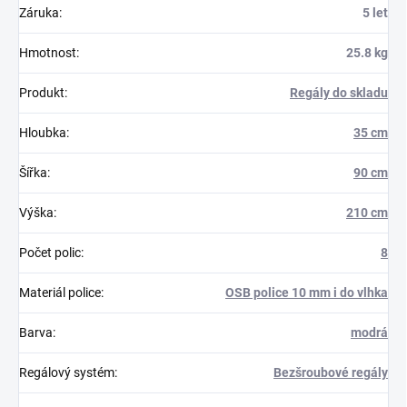
Záruka
:
5 let
Hmotnost
:
25.8 kg
Produkt
:
Regály do skladu
Hloubka
:
35 cm
Šířka
:
90 cm
Výška
:
210 cm
Počet polic
:
8
Materiál police
:
OSB police 10 mm i do vlhka
Barva
:
modrá
Regálový systém
:
Bezšroubové regály