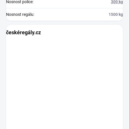
Nosnost police
:
300 kg
Nosnost regálu
:
1500 kg
českéregály.cz