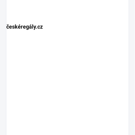
českéregály.cz