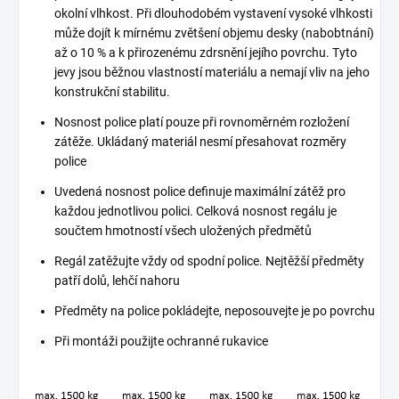
okolní vlhkost. Při dlouhodobém vystavení vysoké vlhkosti
může dojít k mírnému zvětšení objemu desky (nabobtnání)
až o 10 % a k přirozenému zdrsnění jejího povrchu. Tyto
jevy jsou běžnou vlastností materiálu a nemají vliv na jeho
konstrukční stabilitu.
Nosnost police platí pouze při rovnoměrném rozložení
zátěže. Ukládaný materiál nesmí přesahovat rozměry
police
Uvedená nosnost police definuje maximální zátěž pro
každou jednotlivou polici. Celková nosnost regálu je
součtem hmotností všech uložených předmětů
Regál zatěžujte vždy od spodní police. Nejtěžší předměty
patří dolů, lehčí nahoru
Předměty na police pokládejte, neposouvejte je po povrchu
Při montáži použijte ochranné rukavice