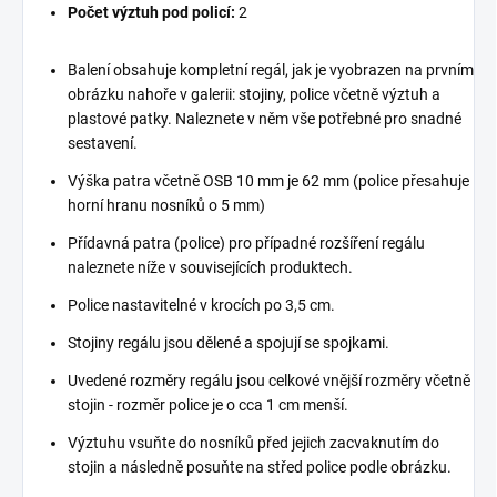
Počet výztuh pod policí:
2
Balení obsahuje kompletní regál, jak je vyobrazen na prvním
obrázku nahoře v galerii: stojiny, police včetně výztuh a
plastové patky. Naleznete v něm vše potřebné pro snadné
sestavení.
Výška patra včetně OSB 10 mm je 62 mm (police přesahuje
horní hranu nosníků o 5 mm)
Přídavná patra (police) pro případné rozšíření regálu
naleznete níže v souvisejících produktech.
Police nastavitelné v krocích po 3,5 cm.
Stojiny regálu jsou dělené a spojují se spojkami.
Uvedené rozměry regálu jsou celkové vnější rozměry včetně
stojin - rozměr police je o cca 1 cm menší.
Výztuhu vsuňte do nosníků před jejich zacvaknutím do
stojin a následně posuňte na střed police podle obrázku.