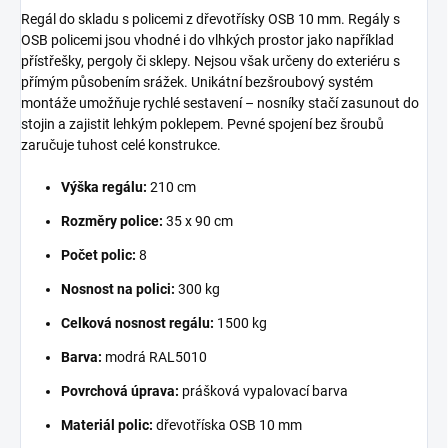
Regál do skladu s policemi z dřevotřísky OSB 10 mm. Regály s
OSB policemi jsou vhodné i do vlhkých prostor jako například
přístřešky, pergoly či sklepy. Nejsou však určeny do exteriéru s
přímým působením srážek. Unikátní bezšroubový systém
montáže umožňuje rychlé sestavení – nosníky stačí zasunout do
stojin a zajistit lehkým poklepem. Pevné spojení bez šroubů
zaručuje tuhost celé konstrukce.
Výška regálu:
210 cm
Rozměry police:
35 x 90 cm
Počet polic:
8
Nosnost na polici:
300 kg
Celková nosnost regálu:
1500 kg
Barva:
modrá RAL5010
Povrchová úprava:
prášková vypalovací barva
Materiál polic:
dřevotříska OSB 10 mm