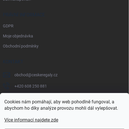
PRÁVNÍ INFORMACE
GDPR
Moje objednávka
Obchodní podmínky
KONTAKT
obchod
@
ceskeregaly.cz
+420 608 250 881
Cookies nám pomáhají, aby web pohodlně fungoval, a
abychom ho díky analýze provozu mohli dál vylepšovat.
Více informací najdete zde