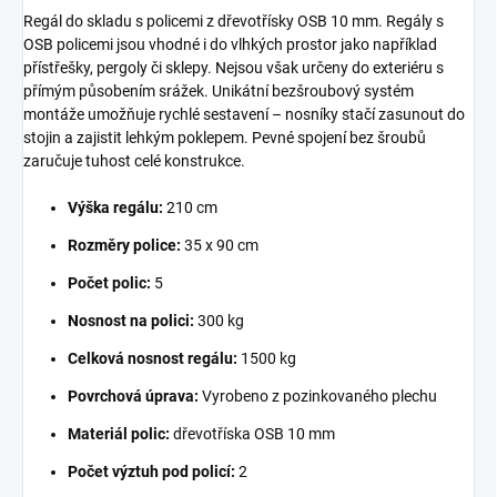
Regál do skladu s policemi z dřevotřísky OSB 10 mm. Regály s
OSB policemi jsou vhodné i do vlhkých prostor jako například
přístřešky, pergoly či sklepy. Nejsou však určeny do exteriéru s
přímým působením srážek. Unikátní bezšroubový systém
montáže umožňuje rychlé sestavení – nosníky stačí zasunout do
stojin a zajistit lehkým poklepem. Pevné spojení bez šroubů
zaručuje tuhost celé konstrukce.
Výška regálu:
210 cm
Rozměry police:
35 x 90 cm
Počet polic:
5
Nosnost na polici:
300 kg
Celková nosnost regálu:
1500 kg
Povrchová úprava:
Vyrobeno z pozinkovaného plechu
Materiál polic:
dřevotříska OSB 10 mm
Počet výztuh pod policí:
2