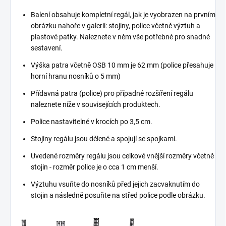
Balení obsahuje kompletní regál, jak je vyobrazen na prvním
obrázku nahoře v galerii: stojiny, police včetně výztuh a
plastové patky. Naleznete v něm vše potřebné pro snadné
sestavení.
Výška patra včetně OSB 10 mm je 62 mm (police přesahuje
horní hranu nosníků o 5 mm)
Přídavná patra (police) pro případné rozšíření regálu
naleznete níže v souvisejících produktech.
Police nastavitelné v krocích po 3,5 cm.
Stojiny regálu jsou dělené a spojují se spojkami.
Uvedené rozměry regálu jsou celkové vnější rozměry včetně
stojin - rozměr police je o cca 1 cm menší.
Výztuhu vsuňte do nosníků před jejich zacvaknutím do
stojin a následně posuňte na střed police podle obrázku.