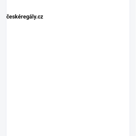
českéregály.cz