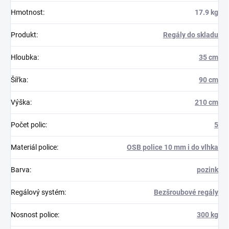
Hmotnost
:
17.9 kg
Produkt
:
Regály do skladu
Hloubka
:
35 cm
Šířka
:
90 cm
Výška
:
210 cm
Počet polic
:
5
Materiál police
:
OSB police 10 mm i do vlhka
Barva
:
pozink
Regálový systém
:
Bezšroubové regály
Nosnost police
:
300 kg