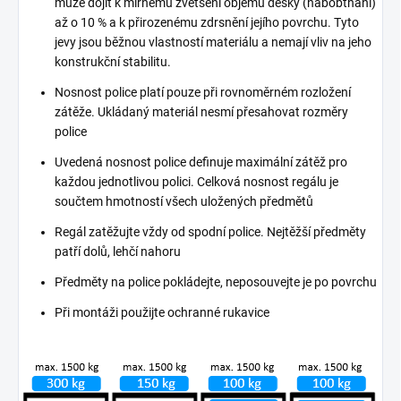
může dojít k mírnému zvětšení objemu desky (nabobtnání)
až o 10 % a k přirozenému zdrsnění jejího povrchu. Tyto
jevy jsou běžnou vlastností materiálu a nemají vliv na jeho
konstrukční stabilitu.
Nosnost police platí pouze při rovnoměrném rozložení
zátěže. Ukládaný materiál nesmí přesahovat rozměry
police
Uvedená nosnost police definuje maximální zátěž pro
každou jednotlivou polici. Celková nosnost regálu je
součtem hmotností všech uložených předmětů
Regál zatěžujte vždy od spodní police. Nejtěžší předměty
patří dolů, lehčí nahoru
Předměty na police pokládejte, neposouvejte je po povrchu
Při montáži použijte ochranné rukavice