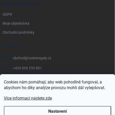
PRÁVNÍ INFORMACE
GDPR
Moje objednávka
Obchodní podmínky
KONTAKT
obchod
@
ceskeregaly.cz
+420 608 250 881
Cookies nám pomáhají, aby web pohodlně fungoval, a
abychom ho díky analýze provozu mohli dál vylepšovat.
Více informací najdete zde
Nastavení