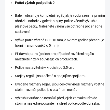
Počet výztuh pod policí:
2
Balení obsahuje kompletní regál, jak je vyobrazen na prvním
obrázku nahoře v galerii: stojiny, police včetně výztuh a
plastové patky. Naleznete v něm vše potřebné pro snadné
sestavení.
Výška patra včetně OSB 10 mm je 62 mm (police přesahuje
horní hranu nosníků o 5 mm)
Přídavná patra (police) pro případné rozšíření regálu
naleznete níže v souvisejících produktech.
Police nastavitelné v krocích po 3,5 cm.
Stojiny regálu jsou dělené a spojují se spojkami.
Uvedené rozměry regálu jsou celkové vnější rozměry včetně
stojin - rozměr police je o cca 1 cm menší.
Výztuhu vsuňte do nosníků před jejich zacvaknutím do
stojin a následně posuňte na střed police podle obrázku.