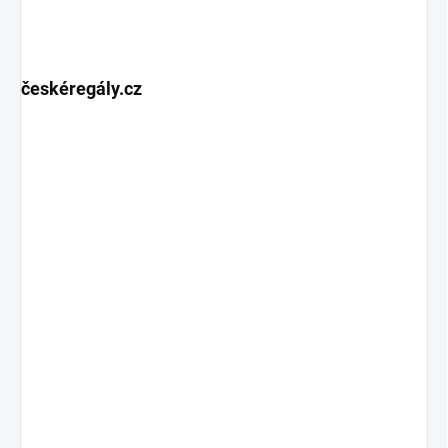
českéregály.cz