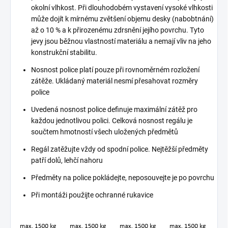
okolní vlhkost. Při dlouhodobém vystavení vysoké vlhkosti
může dojít k mírnému zvětšení objemu desky (nabobtnání)
až o 10 % a k přirozenému zdrsnění jejího povrchu. Tyto
jevy jsou běžnou vlastností materiálu a nemají vliv na jeho
konstrukční stabilitu.
Nosnost police platí pouze při rovnoměrném rozložení
zátěže. Ukládaný materiál nesmí přesahovat rozměry
police
Uvedená nosnost police definuje maximální zátěž pro
každou jednotlivou polici. Celková nosnost regálu je
součtem hmotností všech uložených předmětů
Regál zatěžujte vždy od spodní police. Nejtěžší předměty
patří dolů, lehčí nahoru
Předměty na police pokládejte, neposouvejte je po povrchu
Při montáži použijte ochranné rukavice