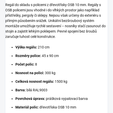
Regál do skladu s policemi z dřevotřísky OSB 10 mm. Regály s
OSB policemi jsou vhodné i do vlhkých prostor jako například
přístřešky, pergoly či sklepy. Nejsou však určeny do exteriéru s
přímým působením srážek. Unikátní bezšroubový systém
montáže umožňuje rychlé sestavení – nosníky stačí zasunout do
stojin a zajistit lehkým poklepem. Pevné spojení bez šroubů
zaručuje tuhost celé konstrukce.
Výška regálu:
210 cm
Rozměry police:
45 x 90 cm
Počet polic:
8
Nosnost na polici:
300 kg
Celková nosnost regálu:
1500 kg
Barva:
bílá RAL9003
Povrchová úprava:
prášková vypalovací barva
Materiál polic:
dřevotříska OSB 10 mm