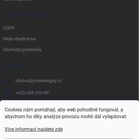
PRÁVNÍ INFORMACE
GDPR
Moje objednávka
Obchodní podmínky
KONTAKT
obchod
@
ceskeregaly.cz
+420 608 250 881
Cookies nám pomáhají, aby web pohodlně fungoval, a
abychom ho díky analýze provozu mohli dál vylepšovat.
Více informací najdete zde