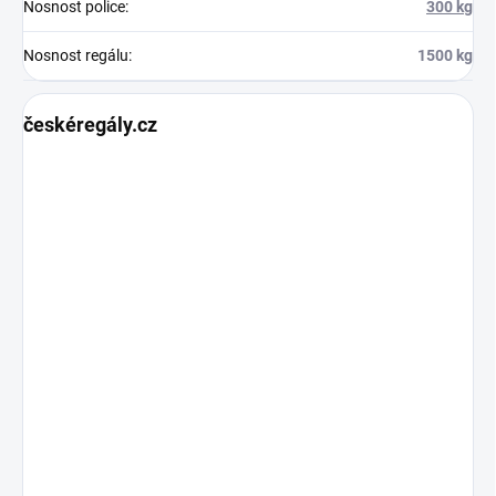
Nosnost police
:
300 kg
Nosnost regálu
:
1500 kg
českéregály.cz