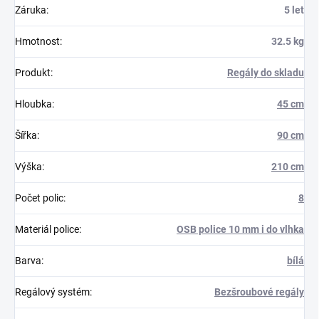
Záruka
:
5 let
Hmotnost
:
32.5 kg
Produkt
:
Regály do skladu
Hloubka
:
45 cm
Šířka
:
90 cm
Výška
:
210 cm
Počet polic
:
8
Materiál police
:
OSB police 10 mm i do vlhka
Barva
:
bílá
Regálový systém
:
Bezšroubové regály