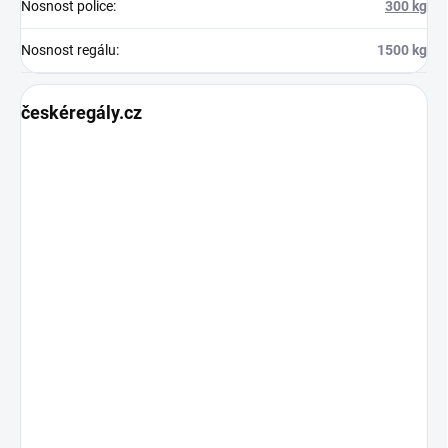
Nosnost police
:
300 kg
Nosnost regálu
:
1500 kg
českéregály.cz