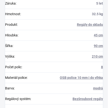
Záruka
:
5 let
Hmotnost
:
32.5 kg
Produkt
:
Regály do skladu
Hloubka
:
45 cm
Šířka
:
90 cm
Výška
:
210 cm
Počet polic
:
8
Materiál police
:
OSB police 10 mm i do vlhka
Barva
:
modrá
Regálový systém
:
Bezšroubové regály