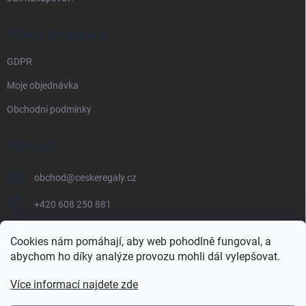
PRÁVNÍ INFORMACE
GDPR
Moje objednávka
Obchodní podmínky
KONTAKT
obchod
@
ceskeregaly.cz
+420 608 250 881
Cookies nám pomáhají, aby web pohodlně fungoval, a
abychom ho díky analýze provozu mohli dál vylepšovat.
Více informací najdete zde