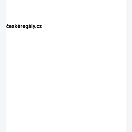
českéregály.cz