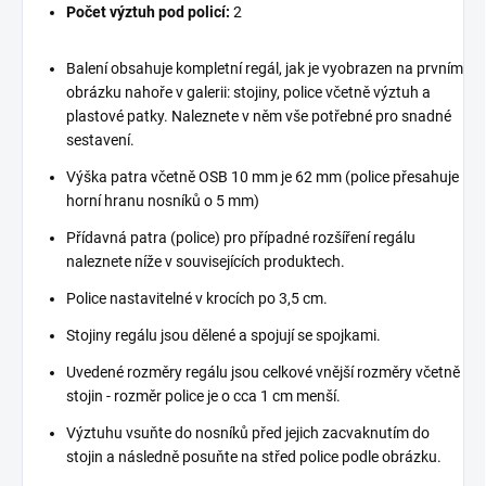
Počet výztuh pod policí:
2
Balení obsahuje kompletní regál, jak je vyobrazen na prvním
obrázku nahoře v galerii: stojiny, police včetně výztuh a
plastové patky. Naleznete v něm vše potřebné pro snadné
sestavení.
Výška patra včetně OSB 10 mm je 62 mm (police přesahuje
horní hranu nosníků o 5 mm)
Přídavná patra (police) pro případné rozšíření regálu
naleznete níže v souvisejících produktech.
Police nastavitelné v krocích po 3,5 cm.
Stojiny regálu jsou dělené a spojují se spojkami.
Uvedené rozměry regálu jsou celkové vnější rozměry včetně
stojin - rozměr police je o cca 1 cm menší.
Výztuhu vsuňte do nosníků před jejich zacvaknutím do
stojin a následně posuňte na střed police podle obrázku.