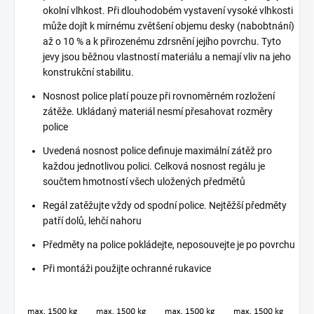
okolní vlhkost. Při dlouhodobém vystavení vysoké vlhkosti
může dojít k mírnému zvětšení objemu desky (nabobtnání)
až o 10 % a k přirozenému zdrsnění jejího povrchu. Tyto
jevy jsou běžnou vlastností materiálu a nemají vliv na jeho
konstrukční stabilitu.
Nosnost police platí pouze při rovnoměrném rozložení
zátěže. Ukládaný materiál nesmí přesahovat rozměry
police
Uvedená nosnost police definuje maximální zátěž pro
každou jednotlivou polici. Celková nosnost regálu je
součtem hmotností všech uložených předmětů
Regál zatěžujte vždy od spodní police. Nejtěžší předměty
patří dolů, lehčí nahoru
Předměty na police pokládejte, neposouvejte je po povrchu
Při montáži použijte ochranné rukavice