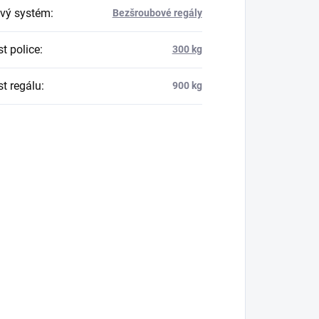
vý systém
:
Bezšroubové regály
t police
:
300 kg
t regálu
:
900 kg