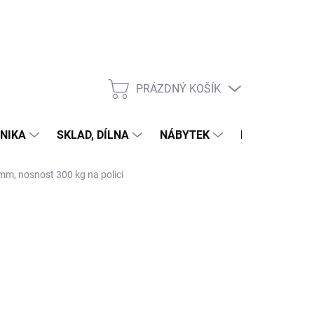
PRÁZDNÝ KOŠÍK
NÁKUPNÍ
KOŠÍK
NIKA
SKLAD, DÍLNA
NÁBYTEK
DŮM A ZAHR
 mm, nosnost 300 kg na polici