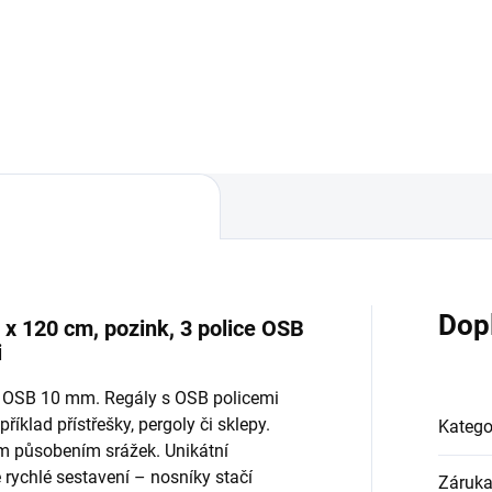
Do košíku
Do košíku
Dop
 x 120 cm, pozink, 3 police OSB
i
ky OSB 10 mm. Regály s OSB policemi
říklad přístřešky, pergoly či sklepy.
Katego
ým působením srážek. Unikátní
ychlé sestavení – nosníky stačí
Záruk