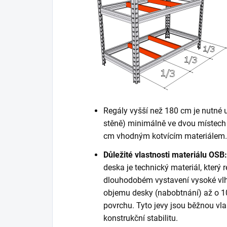
Regály vyšší než 180 cm je nutné 
stěně) minimálně ve dvou místech 
cm vhodným kotvícím materiálem. K
Důležité vlastnosti materiálu OSB:
deska je technický materiál, který r
dlouhodobém vystavení vysoké vlh
objemu desky (nabobtnání) až o 10
povrchu. Tyto jevy jsou běžnou vla
konstrukční stabilitu.