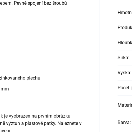
klepem. Pevné spojení bez šroubů
Hmotn
Produk
Hloub
Šířka
:
Výška
:
zinkovaného plechu
Počet 
0 mm
Materiá
jak je vyobrazen na prvním obrázku
Barva
:
etně výztuh a plastové patky. Naleznete v
avení.