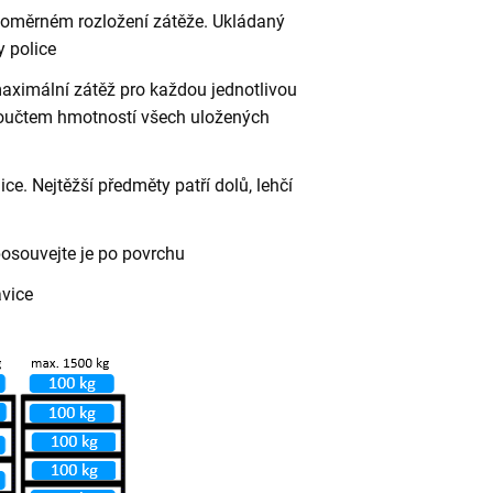
vnoměrném rozložení zátěže. Ukládaný
 police
aximální zátěž pro každou jednotlivou
 součtem hmotností všech uložených
ce. Nejtěžší předměty patří dolů, lehčí
posouvejte je po povrchu
avice