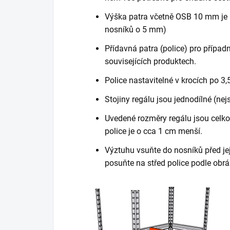
Výška patra včetně OSB 10 mm je 
nosníků o 5 mm)
Přídavná patra (police) pro případn
souvisejících produktech.
Police nastavitelné v krocích po 3,
Stojiny regálu jsou jednodílné (nej
Uvedené rozměry regálu jsou celkov
police je o cca 1 cm menší.
Výztuhu vsuňte do nosníků před je
posuňte na střed police podle obrá