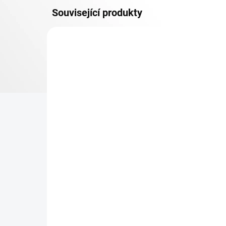
Související produkty
OSB 10 MM (VLHKO)
SKLADEM
Patro k regálu Biedrax 50
Zá
x 90 cm, pozink, police
Bie
OSB 10 mm, nosnost 300
vyp
kg
423 Kč
27
349,59 Kč bez DPH
22,
−
+