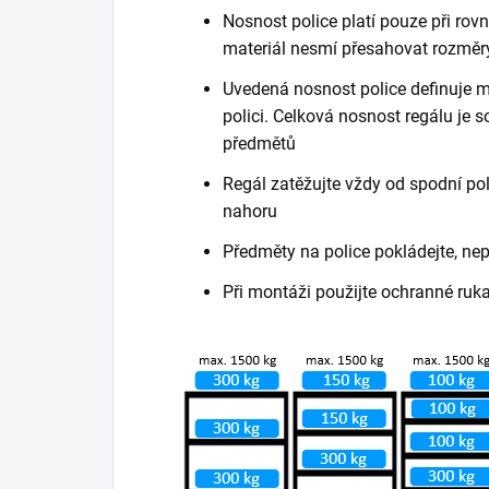
Nosnost police platí pouze při ro
materiál nesmí přesahovat rozměry
Uvedená nosnost police definuje m
polici. Celková nosnost regálu je
předmětů
Regál zatěžujte vždy od spodní poli
nahoru
Předměty na police pokládejte, ne
Při montáži použijte ochranné ruk