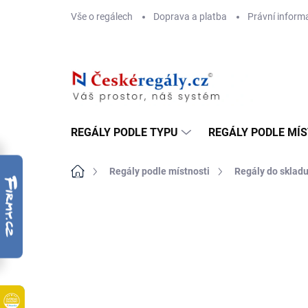
Přejít
Vše o regálech
Doprava a platba
Právní inform
na
obsah
REGÁLY PODLE TYPU
REGÁLY PODLE MÍ
Domů
Regály podle místnosti
Regály do sklad
ZNAČKA:
BIEDRAX
DOPRAVA ZDARMA
OSB 10 MM (VLHKO)