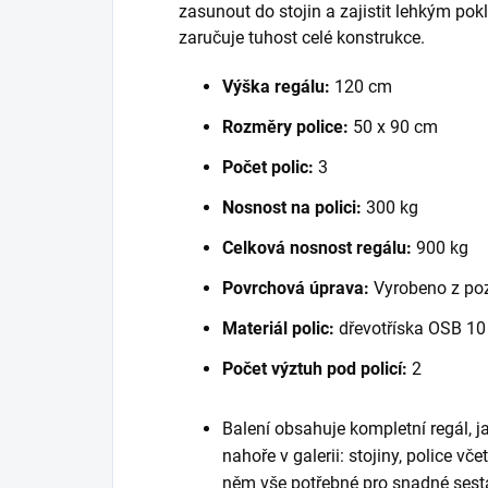
zasunout do stojin a zajistit lehkým po
zaručuje tuhost celé konstrukce.
Výška regálu:
120 cm
Rozměry police:
50 x 90 cm
Počet polic:
3
Nosnost na polici:
300 kg
Celková nosnost regálu:
900 kg
Povrchová úprava:
Vyrobeno z po
Materiál polic:
dřevotříska OSB 1
Počet výztuh pod policí:
2
Balení obsahuje kompletní regál, 
nahoře v galerii: stojiny, police vč
něm vše potřebné pro snadné sest