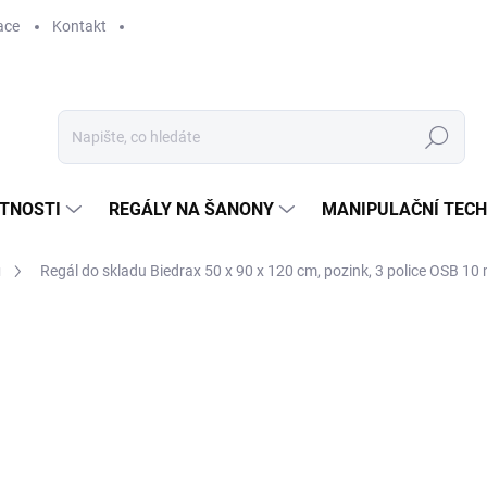
ace
Kontakt
Hledat
STNOSTI
REGÁLY NA ŠANONY
MANIPULAČNÍ TECH
u
Regál do skladu Biedrax 50 x 90 x 120 cm, pozink, 3 police OSB 10
1 553 Kč
1 283,47 Kč bez DPH
Měrná
SKLADEM