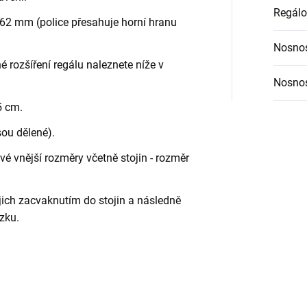
Regálo
62 mm (police přesahuje horní hranu
Nosnos
é rozšíření regálu naleznete níže v
Nosnos
5 cm.
sou dělené).
é vnější rozměry včetně stojin - rozměr
jich zacvaknutím do stojin a následně
zku.