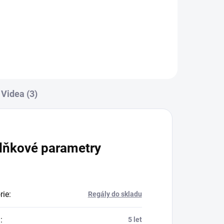
Do košíku
Videa (3)
lňkové parametry
rie
:
Regály do skladu
a
:
5 let