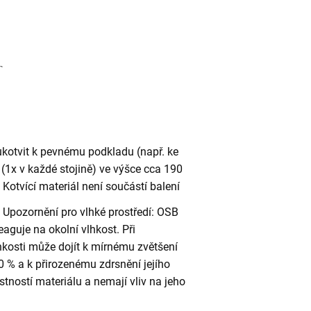
ukotvit k pevnému podkladu (např. ke
(1x v každé stojině) ve výšce cca 190
otvící materiál není součástí balení
Upozornění pro vlhké prostředí: OSB
eaguje na okolní vlhkost. Při
kosti může dojít k mírnému zvětšení
 % a k přirozenému zdrsnění jejího
stností materiálu a nemají vliv na jeho