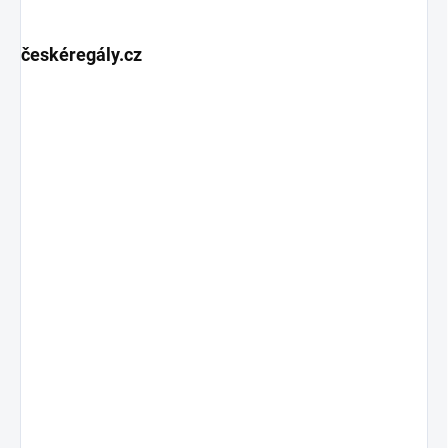
českéregály.cz