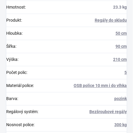
Hmotnost
:
23.3 kg
Produkt
:
Regály do skladu
Hloubka
:
50 cm
Šířka
:
90 cm
Výška
:
210 cm
Počet polic
:
5
Materiál police
:
OSB police 10 mm i do vlhka
Barva
:
pozink
Regálový systém
:
Bezšroubové regály
Nosnost police
:
300 kg