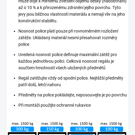
může dojít k mírnému zvětšení objemu desky (nabobtnání)
až o 10 % a k přirozenému zdrsnění jejího povrchu. Tyto
jevy jsou běžnou vlastností materiálu a nemají vliv na jeho
konstrukční stabilitu.
Nosnost police platí pouze při rovnoměrném rozložení
zátěže. Ukládaný materiál nesmí přesahovat rozměry
police
Uvedená nosnost police definuje maximální zátěž pro
každou jednotlivou polici. Celková nosnost regálu je
součtem hmotností všech uložených předmětů
Regál zatěžujte vždy od spodní police. Nejtěžší předměty
patří dolů, lehčí nahoru
Předměty na police pokládejte, neposouvejte je po povrchu
Při montáži použijte ochranné rukavice