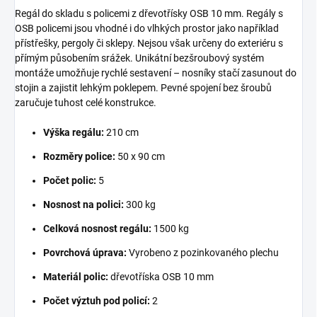
Regál do skladu s policemi z dřevotřísky OSB 10 mm. Regály s
OSB policemi jsou vhodné i do vlhkých prostor jako například
přístřešky, pergoly či sklepy. Nejsou však určeny do exteriéru s
přímým působením srážek. Unikátní bezšroubový systém
montáže umožňuje rychlé sestavení – nosníky stačí zasunout do
stojin a zajistit lehkým poklepem. Pevné spojení bez šroubů
zaručuje tuhost celé konstrukce.
Výška regálu:
210 cm
Rozměry police:
50 x 90 cm
Počet polic:
5
Nosnost na polici:
300 kg
Celková nosnost regálu:
1500 kg
Povrchová úprava:
Vyrobeno z pozinkovaného plechu
Materiál polic:
dřevotříska OSB 10 mm
Počet výztuh pod policí:
2