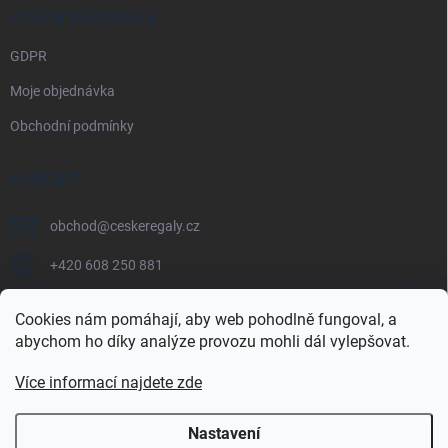
PRÁVNÍ INFORMACE
GDPR
Moje objednávka
Obchodní podmínky
KONTAKT
obchod
@
ceskeregaly.cz
+420 608 250 881
Cookies nám pomáhají, aby web pohodlně fungoval, a
abychom ho díky analýze provozu mohli dál vylepšovat.
Více informací najdete zde
Nastavení