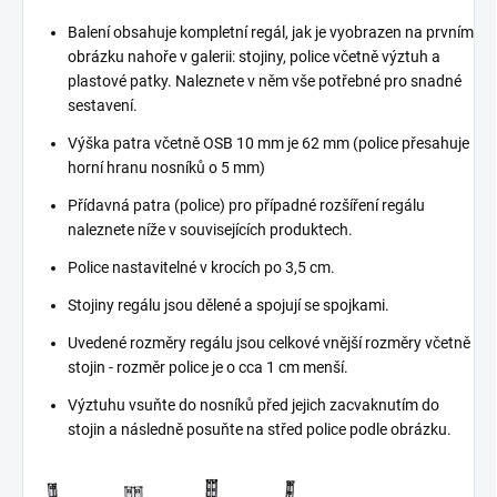
Balení obsahuje kompletní regál, jak je vyobrazen na prvním
obrázku nahoře v galerii: stojiny, police včetně výztuh a
plastové patky. Naleznete v něm vše potřebné pro snadné
sestavení.
Výška patra včetně OSB 10 mm je 62 mm (police přesahuje
horní hranu nosníků o 5 mm)
Přídavná patra (police) pro případné rozšíření regálu
naleznete níže v souvisejících produktech.
Police nastavitelné v krocích po 3,5 cm.
Stojiny regálu jsou dělené a spojují se spojkami.
Uvedené rozměry regálu jsou celkové vnější rozměry včetně
stojin - rozměr police je o cca 1 cm menší.
Výztuhu vsuňte do nosníků před jejich zacvaknutím do
stojin a následně posuňte na střed police podle obrázku.