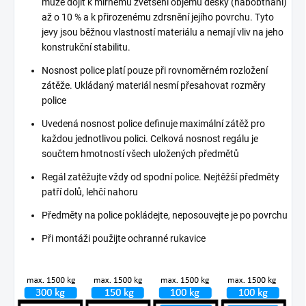
může dojít k mírnému zvětšení objemu desky (nabobtnání)
až o 10 % a k přirozenému zdrsnění jejího povrchu. Tyto
jevy jsou běžnou vlastností materiálu a nemají vliv na jeho
konstrukční stabilitu.
Nosnost police platí pouze při rovnoměrném rozložení
zátěže. Ukládaný materiál nesmí přesahovat rozměry
police
Uvedená nosnost police definuje maximální zátěž pro
každou jednotlivou polici. Celková nosnost regálu je
součtem hmotností všech uložených předmětů
Regál zatěžujte vždy od spodní police. Nejtěžší předměty
patří dolů, lehčí nahoru
Předměty na police pokládejte, neposouvejte je po povrchu
Při montáži použijte ochranné rukavice