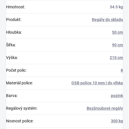
Hmotnost
:
34.5 kg
Produkt
:
Regály do skladu
Hloubka
:
50 cm
Šířka
:
90 cm
Výška
:
210 cm
Počet polic
:
8
Materiál police
:
OSB police 10 mm i do vlhka
Barva
:
pozink
Regálový systém
:
Bezšroubové regály
Nosnost police
:
300 kg