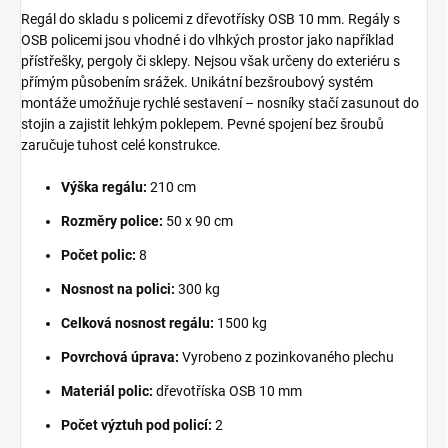
Regál do skladu s policemi z dřevotřísky OSB 10 mm. Regály s
OSB policemi jsou vhodné i do vlhkých prostor jako například
přístřešky, pergoly či sklepy. Nejsou však určeny do exteriéru s
přímým působením srážek. Unikátní bezšroubový systém
montáže umožňuje rychlé sestavení – nosníky stačí zasunout do
stojin a zajistit lehkým poklepem. Pevné spojení bez šroubů
zaručuje tuhost celé konstrukce.
Výška regálu:
210 cm
Rozměry police:
50 x 90 cm
Počet polic:
8
Nosnost na polici:
300 kg
Celková nosnost regálu:
1500 kg
Povrchová úprava:
Vyrobeno z pozinkovaného plechu
Materiál polic:
dřevotříska OSB 10 mm
Počet výztuh pod policí:
2