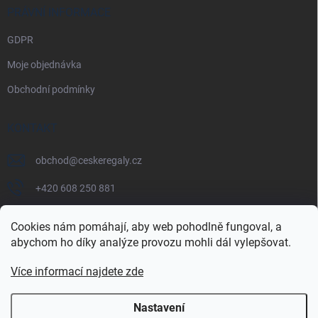
PRÁVNÍ INFORMACE
GDPR
Moje objednávka
Obchodní podmínky
KONTAKT
obchod
@
ceskeregaly.cz
+420 608 250 881
Cookies nám pomáhají, aby web pohodlně fungoval, a
abychom ho díky analýze provozu mohli dál vylepšovat.
Více informací najdete zde
Nastavení