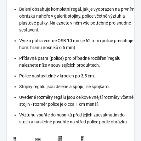
Balení obsahuje kompletní regál, jak je vyobrazen na prvním
obrázku nahoře v galerii: stojiny, police včetně výztuh a
plastové patky. Naleznete v něm vše potřebné pro snadné
sestavení.
Výška patra včetně OSB 10 mm je 62 mm (police přesahuje
horní hranu nosníků o 5 mm)
Přídavná patra (police) pro případné rozšíření regálu
naleznete níže v souvisejících produktech.
Police nastavitelné v krocích po 3,5 cm.
Stojiny regálu jsou dělené a spojují se spojkami.
Uvedené rozměry regálu jsou celkové vnější rozměry včetně
stojin - rozměr police je o cca 1 cm menší.
Výztuhu vsuňte do nosníků před jejich zacvaknutím do
stojin a následně posuňte na střed police podle obrázku.