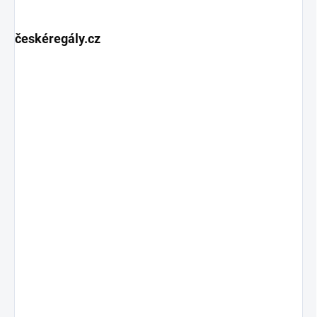
českéregály.cz