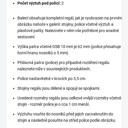
Počet výztuh pod policí:
2
Balení obsahuje kompletní regál, jak je vyobrazen na prvním
obrázku nahoře v galerii: stojiny, police včetně výztuh a
plastové patky. Naleznete v něm vše potřebné pro snadné
sestavení.
Výška patra včetně OSB 10 mm je 62 mm (police přesahuje
horní hranu nosníků o 5 mm)
Přídavná patra (police) pro případné rozšíření regálu
naleznete níže v souvisejících produktech.
Police nastavitelné v krocích po 3,5 cm.
Stojiny regálu jsou dělené a spojují se spojkami.
Uvedené rozměry regálu jsou celkové vnější rozměry včetně
stojin - rozměr police je o cca 1 cm menší.
Výztuhu vsuňte do nosníků před jejich zacvaknutím do
stojin a následně posuňte na střed police podle obrázku.