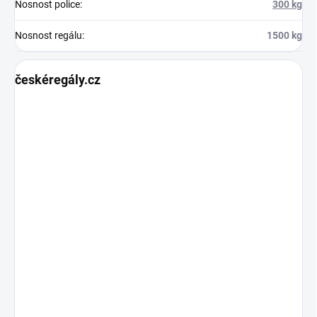
Nosnost police
:
300 kg
Nosnost regálu
:
1500 kg
českéregály.cz