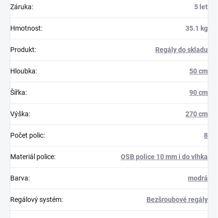
Záruka
:
5 let
Hmotnost
:
35.1 kg
Produkt
:
Regály do skladu
Hloubka
:
50 cm
Šířka
:
90 cm
Výška
:
270 cm
Počet polic
:
8
Materiál police
:
OSB police 10 mm i do vlhka
Barva
:
modrá
Regálový systém
:
Bezšroubové regály