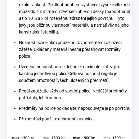
okolní vlhkost. Při dlouhodobém vystavení vysoké vlhkosti
může dojít k mírnému zvětšení objemu desky (nabobtnání)
až o 10 % a k přirozenému zdrsnění jejího povrchu. Tyto
jevy jsou běžnou vlastností materiálu a nemají vliv na jeho
konstrukční stabilitu.
Nosnost police platí pouze při rovnoměrném rozložení
zátěže. Ukládaný materiál nesmí přesahovat rozměry
police
Uvedená nosnost police definuje maximální zátěž pro
každou jednotlivou polici. Celková nosnost regálu je
součtem hmotností všech uložených předmětů
Regál zatěžujte vždy od spodní police. Nejtěžší předměty
patří dolů, lehčí nahoru
Předměty na police pokládejte, neposouvejte je po povrchu
Při montáži použijte ochranné rukavice