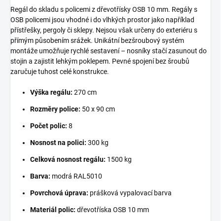
Regál do skladu s policemi z dřevotřísky OSB 10 mm. Regály s
OSB policemi jsou vhodné i do vlhkých prostor jako například
přístřešky, pergoly či sklepy. Nejsou však určeny do exteriéru s
přímým působením srážek. Unikátní bezšroubový systém
montáže umožňuje rychlé sestavení – nosníky stačí zasunout do
stojin a zajistit lehkým poklepem. Pevné spojení bez šroubů
zaručuje tuhost celé konstrukce.
Výška regálu:
270 cm
Rozměry police:
50 x 90 cm
Počet polic:
8
Nosnost na polici:
300 kg
Celková nosnost regálu:
1500 kg
Barva:
modrá RAL5010
Povrchová úprava:
prášková vypalovací barva
Materiál polic:
dřevotříska OSB 10 mm