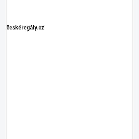
českéregály.cz