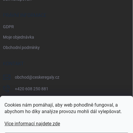
PRÁVNÍ INFORMACE
GDPR
Moje objednávka
Obchodní podmínky
KONTAKT
obchod
@
ceskeregaly.cz
+420 608 250 881
Cookies nám pomáhají, aby web pohodlně fungoval, a
abychom ho díky analýze provozu mohli dál vylepšovat.
Více informací najdete zde