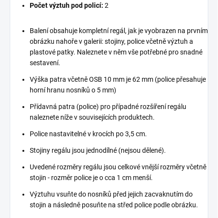
Počet výztuh pod policí:
2
Balení obsahuje kompletní regál, jak je vyobrazen na prvním
obrázku nahoře v galerii: stojiny, police včetně výztuh a
plastové patky. Naleznete v něm vše potřebné pro snadné
sestavení.
Výška patra včetně OSB 10 mm je 62 mm (police přesahuje
horní hranu nosníků o 5 mm)
Přídavná patra (police) pro případné rozšíření regálu
naleznete níže v souvisejících produktech.
Police nastavitelné v krocích po 3,5 cm.
Stojiny regálu jsou jednodílné (nejsou dělené).
Uvedené rozměry regálu jsou celkové vnější rozměry včetně
stojin - rozměr police je o cca 1 cm menší.
Výztuhu vsuňte do nosníků před jejich zacvaknutím do
stojin a následně posuňte na střed police podle obrázku.