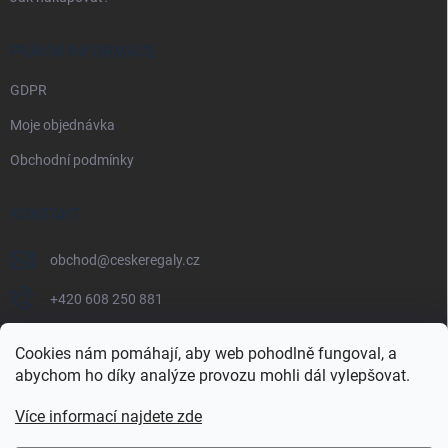
PRÁVNÍ INFORMACE
GDPR
Moje objednávka
Obchodní podmínky
KONTAKT
obchod
@
ceskeregaly.cz
+420 608 250 881
Cookies nám pomáhají, aby web pohodlně fungoval, a
abychom ho díky analýze provozu mohli dál vylepšovat.
Více informací najdete zde