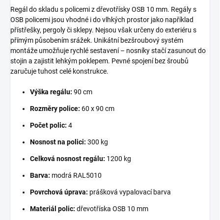
Regál do skladu s policemi z dřevotřísky OSB 10 mm. Regály s
OSB policemi jsou vhodné i do vlhkých prostor jako například
přístřešky, pergoly či sklepy. Nejsou však určeny do exteriéru s
přímým působením srážek. Unikátní bezšroubový systém
montáže umožňuje rychlé sestavení – nosníky stačí zasunout do
stojin a zajistit lehkým poklepem. Pevné spojení bez šroubů
zaručuje tuhost celé konstrukce.
Výška regálu:
90 cm
Rozměry police:
60 x 90 cm
Počet polic:
4
Nosnost na polici:
300 kg
Celková nosnost regálu:
1200 kg
Barva:
modrá RAL5010
Povrchová úprava:
prášková vypalovací barva
Materiál polic:
dřevotříska OSB 10 mm