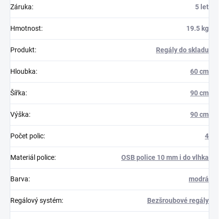
Záruka
:
5 let
Hmotnost
:
19.5 kg
Produkt
:
Regály do skladu
Hloubka
:
60 cm
Šířka
:
90 cm
Výška
:
90 cm
Počet polic
:
4
Materiál police
:
OSB police 10 mm i do vlhka
Barva
:
modrá
Regálový systém
:
Bezšroubové regály