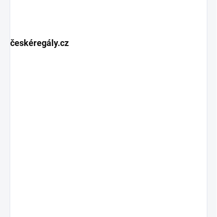
českéregály.cz