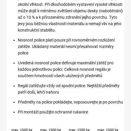
okolní vlhkost. Při dlouhodobém vystavení vysoké vlhkosti
může dojít k mírnému zvětšení objemu desky (nabobtnání)
až o 10 % a k přirozenému zdrsnění jejího povrchu. Tyto
jevy jsou běžnou vlastností materiálu a nemají vliv na jeho
konstrukční stabilitu.
Nosnost police platí pouze při rovnoměrném rozložení
zátěže. Ukládaný materiál nesmí přesahovat rozměry
police
Uvedená nosnost police definuje maximální zátěž pro
každou jednotlivou polici. Celková nosnost regálu je
součtem hmotností všech uložených předmětů
Regál zatěžujte vždy od spodní police. Nejtěžší předměty
patří dolů, lehčí nahoru
Předměty na police pokládejte, neposouvejte je po povrchu
Při montáži použijte ochranné rukavice