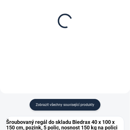
Patro k regálu Biedrax
Zábrana pro šroubovaný
40 x 100 cm, pozink,
regál Biedrax 40 cm
nosnost 150 kg
zinek
870 Kč
127 Kč
719,01 Kč bez DPH
104,96 Kč bez DPH
−
+
−
+
Do košíku
Do košíku
Zobrazit všechny související produkty
Šroubovaný regál do skladu Biedrax 40 x 100 x
150 cm, pozink, 5 polic, nosnost 150 kg na polici