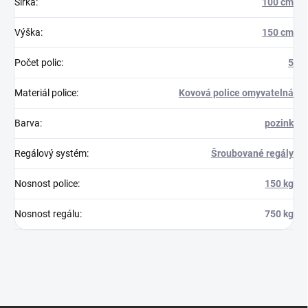
Šířka
:
100 cm
Výška
:
150 cm
Počet polic
:
5
Materiál police
:
Kovová police omyvatelná
Barva
:
pozink
Regálový systém
:
Šroubované regály
Nosnost police
:
150 kg
Nosnost regálu
:
750 kg