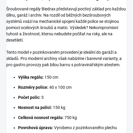
Šroubované regály Biedrax představují poctivý základ pro každou
dílnu, garáž i archiv. Na rozdíl od běžných bezšroubových
systémů vsází na mechanické spojení každé police se stojinou
pomocí ocelových šroubů a matic. Výsledek? Nekompromisní
tuhost a životnost, kterou nebudete počítat na roky, ale na
desetiletí.
Tento model v pozinkovaném provedení je ideální do garáží a
skladů. Pro moderní archivy však nabízíme i barevné varianty, a
pro gastro provozy pak bílou barvu s potravinářským atestem.
Výška regálu:
150 cm
Rozměry police:
40 x 100 cm
Počet polic:
5
Nosnost na polici:
150 kg
Celková nosnost regálu:
750 kg
Povrchová úprava:
Vyrobeno z pozinkovaného plechu