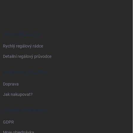
Z
á
p
a
t
í
VŠE O REGÁLECH
Rychlý regálový rádce
Detailní regálový průvodce
DOPRAVA A PLATBA
Doprava
Jak nakupovat?
PRÁVNÍ INFORMACE
GDPR
Moje objednávka