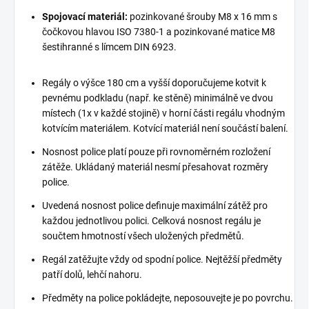
Spojovací materiál:
pozinkované šrouby M8 x 16 mm s
čočkovou hlavou ISO 7380-1 a pozinkované matice M8
šestihranné s límcem DIN 6923.
Regály o výšce 180 cm a vyšší doporučujeme kotvit k
pevnému podkladu (např. ke stěně) minimálně ve dvou
místech (1x v každé stojině) v horní části regálu vhodným
kotvícím materiálem. Kotvící materiál není součástí balení.
Nosnost police platí pouze při rovnoměrném rozložení
zátěže. Ukládaný materiál nesmí přesahovat rozměry
police.
Uvedená nosnost police definuje maximální zátěž pro
každou jednotlivou polici. Celková nosnost regálu je
součtem hmotností všech uložených předmětů.
Regál zatěžujte vždy od spodní police. Nejtěžší předměty
patří dolů, lehčí nahoru.
Předměty na police pokládejte, neposouvejte je po povrchu.