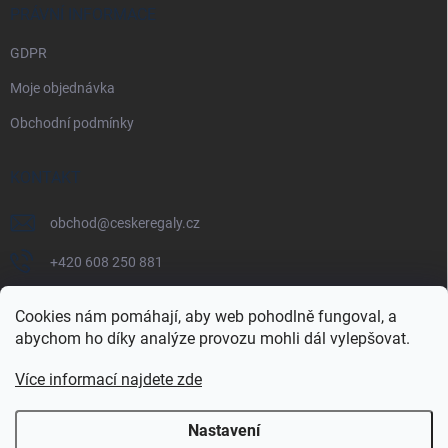
PRÁVNÍ INFORMACE
GDPR
Moje objednávka
Obchodní podmínky
KONTAKT
obchod
@
ceskeregaly.cz
+420 608 250 881
Cookies nám pomáhají, aby web pohodlně fungoval, a
abychom ho díky analýze provozu mohli dál vylepšovat.
Více informací najdete zde
Nastavení