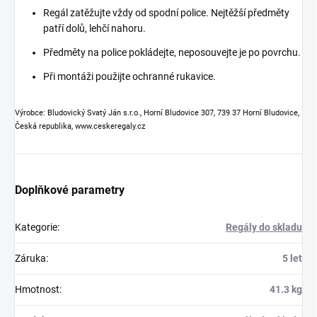
Regál zatěžujte vždy od spodní police. Nejtěžší předměty
patří dolů, lehčí nahoru.
Předměty na police pokládejte, neposouvejte je po povrchu.
Při montáži použijte ochranné rukavice.
Výrobce: Bludovický Svatý Ján s.r.o., Horní Bludovice 307, 739 37 Horní Bludovice,
Česká republika, www.ceskeregaly.cz
Doplňkové parametry
Kategorie
:
Regály do skladu
Záruka
:
5 let
Hmotnost
:
41.3 kg