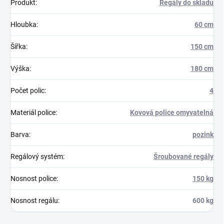
Produkt
:
Regály do skladu
Hloubka
:
60 cm
Šířka
:
150 cm
Výška
:
180 cm
Počet polic
:
4
Materiál police
:
Kovová police omyvatelná
Barva
:
pozink
Regálový systém
:
Šroubované regály
Nosnost police
:
150 kg
Nosnost regálu
:
600 kg