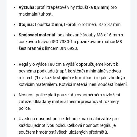
Výztuha:
profil trapézové vlny (tloušťka
0,8 mm
) pro
maximální tuhost.
Stojina:
tloušťka
2 mm
, L-profil o rozměru 37 x 37 mm.
Spojovací materiál:
pozinkované šrouby M8 x 16 mm s
čočkovou hlavou ISO 7380-1 a pozinkované matice M8
šestihranné s límcem DIN 6923.
Regály o výšce 180 cm a vyšší doporučujeme kotvit k
pevnému podkladu (např. ke stěně) minimálně ve dvou
místech (1x v každé stojině) v horní části regálu vhodným
kotvícím materiálem. Kotvící materiál není součástí balení.
Nosnost police platí pouze při rovnoměrném rozložení
zátěže. Ukládaný materiál nesmí přesahovat rozměry
police.
Uvedená nosnost police definuje maximální zátěž pro
každou jednotlivou polici. Celková nosnost regálu je
součtem hmotností všech uložených předmětů.