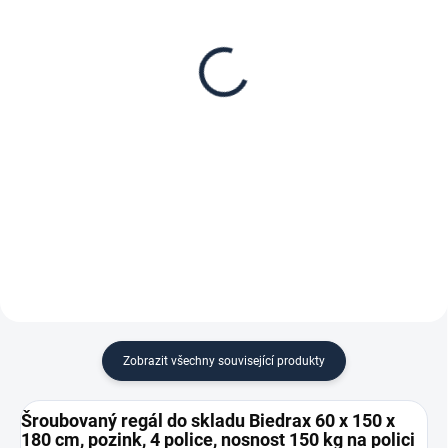
Patro k regálu Biedrax
Zábrana pro šroubovaný
60 x 150 cm, pozink,
regál Biedrax 60 cm
nosnost 150 kg
zinek
1 909 Kč
143 Kč
1 577,69 Kč bez DPH
118,18 Kč bez DPH
−
+
−
+
Do košíku
Do košíku
Zobrazit všechny související produkty
Šroubovaný regál do skladu Biedrax 60 x 150 x
180 cm, pozink, 4 police, nosnost 150 kg na polici