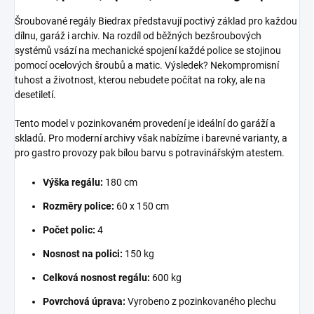
Šroubované regály Biedrax představují poctivý základ pro každou
dílnu, garáž i archiv. Na rozdíl od běžných bezšroubových
systémů vsází na mechanické spojení každé police se stojinou
pomocí ocelových šroubů a matic. Výsledek? Nekompromisní
tuhost a životnost, kterou nebudete počítat na roky, ale na
desetiletí.
Tento model v pozinkovaném provedení je ideální do garáží a
skladů. Pro moderní archivy však nabízíme i barevné varianty, a
pro gastro provozy pak bílou barvu s potravinářským atestem.
Výška regálu:
180 cm
Rozměry police:
60 x 150 cm
Počet polic:
4
Nosnost na polici:
150 kg
Celková nosnost regálu:
600 kg
Povrchová úprava:
Vyrobeno z pozinkovaného plechu