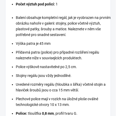
Počet výztuh pod policí:
1
Balení obsahuje kompletní regál, jak je vyobrazen na prvním
obrázku nahoře v galerii: stojiny, police včetně výztuh,
plastové patky, šrouby a matice. Naleznete v něm vše
potřebné pro snadné sestavení.
Výška patra je 45 mm
Přídavná patra (police) pro případné rozšíření regálu
naleznete níže v souvisejících produktech.
Police výškově nastavitelné po 2,5 cm.
Stojiny regálu jsou vždy jednodílné.
Uvedené rozměry regálu (hloubka x šířka) včetně stojin a
hlaviček šroubů jsou o cca 15 mm větší.
Plechové police mají v rozích na úložné ploše oválné
technologické otvory 10 x 13 mm.
Police:
tloušťka
0,8 mm
, profil tvaru G.