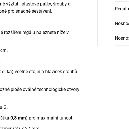
etně výztuh, plastové patky, šrouby a
Regálo
bné pro snadné sestavení.
Nosnos
é rozšíření regálu naleznete níže v
Nosnos
 cm.
.
šířka) včetně stojin a hlaviček šroubů
ložné ploše oválné technologické otvory
ru G.
oušťka
0,8 mm
) pro maximální tuhost.
o rozměru 37 x 37 mm.