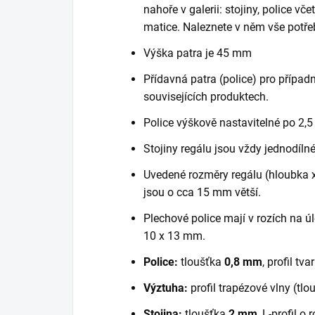
nahoře v galerii: stojiny, police vč
matice. Naleznete v něm vše potře
Výška patra je 45 mm
Přídavná patra (police) pro případn
souvisejících produktech.
Police výškově nastavitelné po 2,5
Stojiny regálu jsou vždy jednodílné
Uvedené rozměry regálu (hloubka x 
jsou o cca 15 mm větší.
Plechové police mají v rozích na ú
10 x 13 mm.
Police:
tloušťka
0,8 mm
, profil tva
Výztuha:
profil trapézové vlny (tl
Stojina:
tloušťka
2 mm
, L-profil 