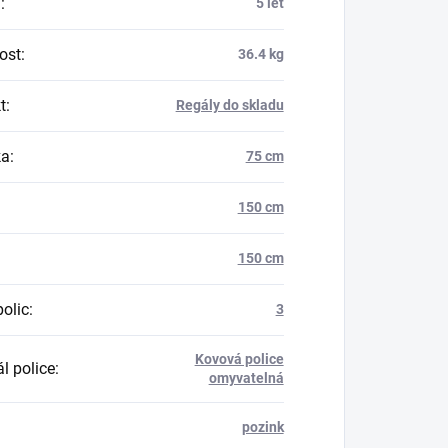
a
:
5 let
ost
:
36.4 kg
t
:
Regály do skladu
ka
:
75 cm
150 cm
150 cm
polic
:
3
Kovová police
l police
:
omyvatelná
pozink