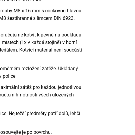
rouby M8 x 16 mm s čočkovou hlavou
M8 šestihranné s límcem DIN 6923.
poručujeme kotvit k pevnému podkladu
 místech (1x v každé stojině) v horní
riálem. Kotvící materiál není součástí
vnoměrném rozložení zátěže. Ukládaný
 police.
aximální zátěž pro každou jednotlivou
 součtem hmotností všech uložených
ce. Nejtěžší předměty patří dolů, lehčí
osouvejte je po povrchu.