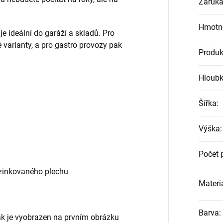
Záruk
Hmotn
 ideální do garáží a skladů. Pro
 varianty, a pro gastro provozy pak
Produk
Hloub
Šířka
:
Výška
:
Počet 
zinkovaného plechu
Materiá
Barva
:
jak je vyobrazen na prvním obrázku