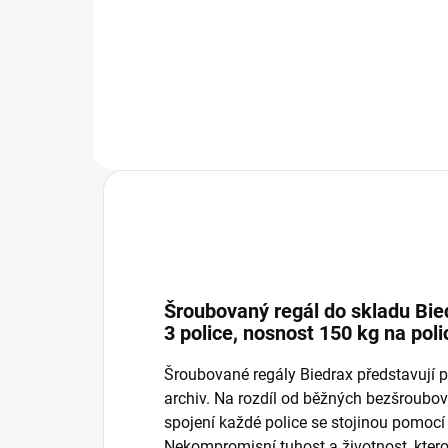
−
+
Do košíku
Šroubovaný regál do skladu Bied
3 police, nosnost 150 kg na poli
Šroubované regály Biedrax představují p
archiv. Na rozdíl od běžných bezšroub
spojení každé police se stojinou pomocí
Nekompromisní tuhost a životnost, ktero