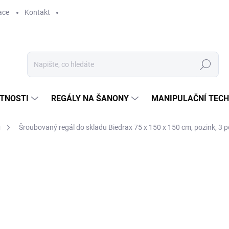
ace
Kontakt
Hledat
STNOSTI
REGÁLY NA ŠANONY
MANIPULAČNÍ TECH
u
Šroubovaný regál do skladu Biedrax 75 x 150 x 150 cm, pozink, 3 po
NÉ
Y
7 835 Kč
6 475,21 Kč bez DPH