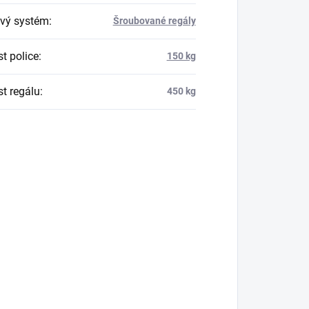
vý systém
:
Šroubované regály
t police
:
150 kg
t regálu
:
450 kg