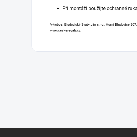
Při montáži použijte ochranné ruka
Výrobce: Bludovický Svatý Ján s.r.o., Horní Bludovice 307
www.ceskeregaly.cz
Z