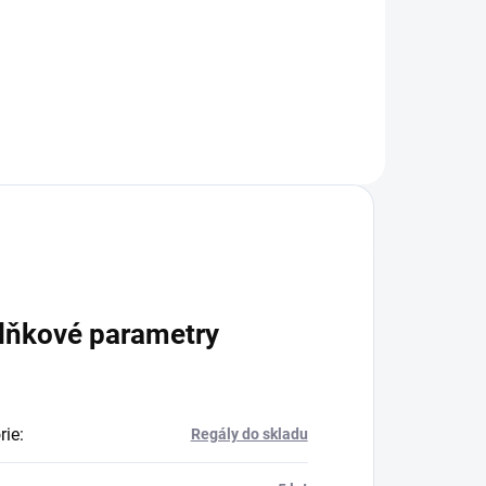
+
Do košíku
lňkové parametry
rie
:
Regály do skladu