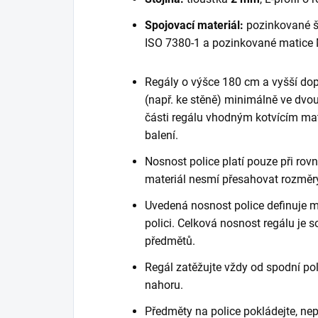
Spojovací materiál:
pozinkované š
ISO 7380-1 a pozinkované matice 
Regály o výšce 180 cm a vyšší do
(např. ke stěně) minimálně ve dvou
části regálu vhodným kotvícím mate
balení.
Nosnost police platí pouze při ro
materiál nesmí přesahovat rozměry
Uvedená nosnost police definuje m
polici. Celková nosnost regálu je
předmětů.
Regál zatěžujte vždy od spodní poli
nahoru.
Předměty na police pokládejte, nep