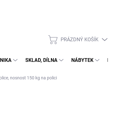
PRÁZDNÝ KOŠÍK
NÁKUPNÍ
KOŠÍK
NIKA
SKLAD, DÍLNA
NÁBYTEK
DŮM A ZAHR
lice, nosnost 150 kg na polici