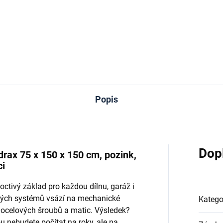
−
Do košíku
Do košíku
Popis
Dop
rax 75 x 150 x 150 cm, pozink,
ci
octivý základ pro každou dílnu, garáž i
ových systémů vsází na mechanické
Katego
 ocelových šroubů a matic. Výsledek?
u nebudete počítat na roky, ale na