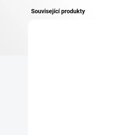
Související produkty
DOPRAVA ZDARMA
KOVOV
KOVOVÉ POLICE
TOP! ŠROUBOVANÉ
REGÁLY NA VĚKY
NA OBJEDNÁVKU (DO 3 TÝDNŮ)
Patro k regálu Biedrax 75
Zá
x 150 cm, pozink, nosnost
reg
150 kg
15
2 129 Kč
127
1 759,50 Kč bez DPH