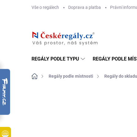
Přejít
Vše o regálech
Doprava a platba
Právní inform
na
obsah
REGÁLY PODLE TYPU
REGÁLY PODLE MÍ
Domů
Regály podle místnosti
Regály do sklad
ZNAČKA:
BIEDRAX
DOPRAVA ZDARMA
KOVOVÉ POLICE
TOP! ŠROUBOVA
REGÁLY NA VĚK