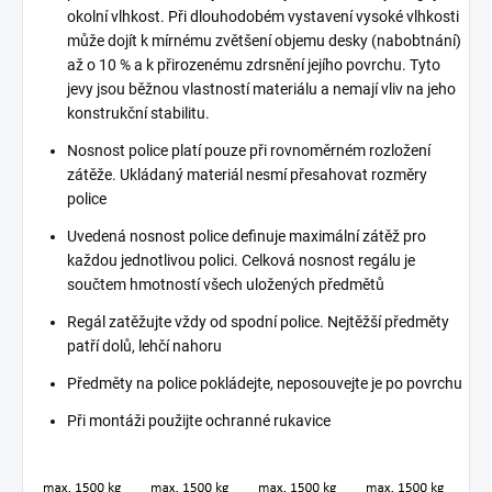
okolní vlhkost. Při dlouhodobém vystavení vysoké vlhkosti
může dojít k mírnému zvětšení objemu desky (nabobtnání)
až o 10 % a k přirozenému zdrsnění jejího povrchu. Tyto
jevy jsou běžnou vlastností materiálu a nemají vliv na jeho
konstrukční stabilitu.
Nosnost police platí pouze při rovnoměrném rozložení
zátěže. Ukládaný materiál nesmí přesahovat rozměry
police
Uvedená nosnost police definuje maximální zátěž pro
každou jednotlivou polici. Celková nosnost regálu je
součtem hmotností všech uložených předmětů
Regál zatěžujte vždy od spodní police. Nejtěžší předměty
patří dolů, lehčí nahoru
Předměty na police pokládejte, neposouvejte je po povrchu
Při montáži použijte ochranné rukavice