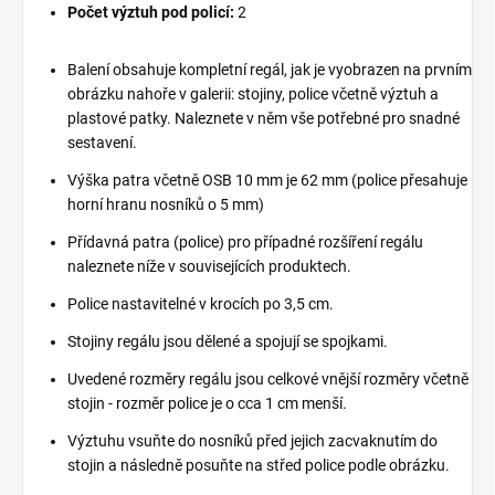
Počet výztuh pod policí:
2
Balení obsahuje kompletní regál, jak je vyobrazen na prvním
obrázku nahoře v galerii: stojiny, police včetně výztuh a
plastové patky. Naleznete v něm vše potřebné pro snadné
sestavení.
Výška patra včetně OSB 10 mm je 62 mm (police přesahuje
horní hranu nosníků o 5 mm)
Přídavná patra (police) pro případné rozšíření regálu
naleznete níže v souvisejících produktech.
Police nastavitelné v krocích po 3,5 cm.
Stojiny regálu jsou dělené a spojují se spojkami.
Uvedené rozměry regálu jsou celkové vnější rozměry včetně
stojin - rozměr police je o cca 1 cm menší.
Výztuhu vsuňte do nosníků před jejich zacvaknutím do
stojin a následně posuňte na střed police podle obrázku.