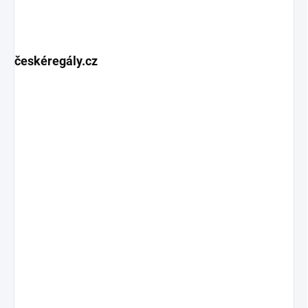
českéregály.cz