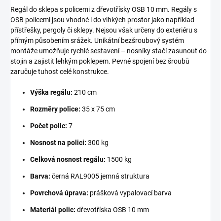
Regál do sklepa s policemi z dřevotřísky OSB 10 mm. Regály s
OSB policemi jsou vhodné i do vlhkých prostor jako například
přístřešky, pergoly či sklepy. Nejsou však určeny do exteriéru s
přímým působením srážek. Unikátní bezšroubový systém
montáže umožňuje rychlé sestavení – nosníky stačí zasunout do
stojin a zajistit lehkým poklepem. Pevné spojení bez šroubů
zaručuje tuhost celé konstrukce.
Výška regálu:
210 cm
Rozměry police:
35 x 75 cm
Počet polic:
7
Nosnost na polici:
300 kg
Celková nosnost regálu:
1500 kg
Barva:
černá RAL9005 jemná struktura
Povrchová úprava:
prášková vypalovací barva
Materiál polic:
dřevotříska OSB 10 mm