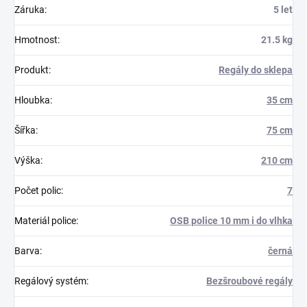
Záruka
:
5 let
Hmotnost
:
21.5 kg
Produkt
:
Regály do sklepa
Hloubka
:
35 cm
Šířka
:
75 cm
Výška
:
210 cm
Počet polic
:
7
Materiál police
:
OSB police 10 mm i do vlhka
Barva
:
černá
Regálový systém
:
Bezšroubové regály