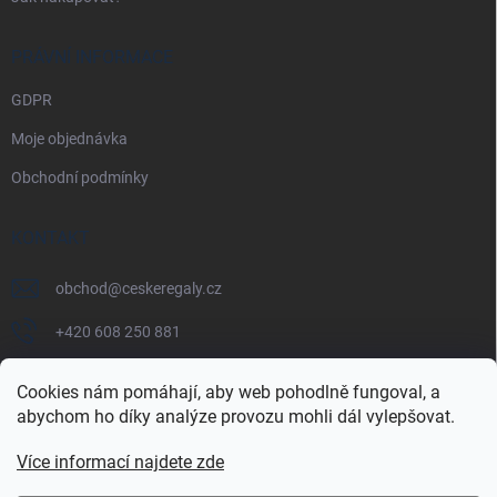
PRÁVNÍ INFORMACE
GDPR
Moje objednávka
Obchodní podmínky
KONTAKT
obchod
@
ceskeregaly.cz
+420 608 250 881
Cookies nám pomáhají, aby web pohodlně fungoval, a
abychom ho díky analýze provozu mohli dál vylepšovat.
Více informací najdete zde