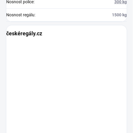
Nosnost police
:
300 kg
Nosnost regálu
:
1500 kg
českéregály.cz