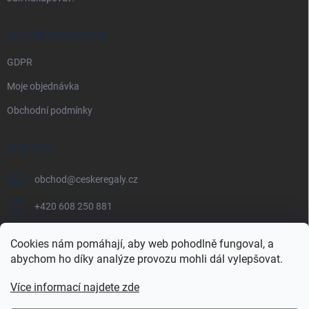
PRÁVNÍ INFORMACE
GDPR
Moje objednávka
Obchodní podmínky
KONTAKT
obchod
@
ceskeregaly.cz
+420 608 250 881
Cookies nám pomáhají, aby web pohodlně fungoval, a
abychom ho díky analýze provozu mohli dál vylepšovat.
Více informací najdete zde