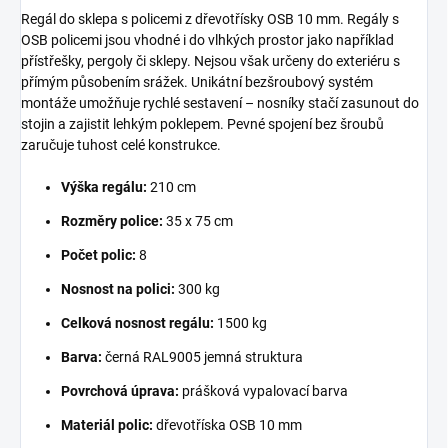
Regál do sklepa s policemi z dřevotřísky OSB 10 mm. Regály s
OSB policemi jsou vhodné i do vlhkých prostor jako například
přístřešky, pergoly či sklepy. Nejsou však určeny do exteriéru s
přímým působením srážek. Unikátní bezšroubový systém
montáže umožňuje rychlé sestavení – nosníky stačí zasunout do
stojin a zajistit lehkým poklepem. Pevné spojení bez šroubů
zaručuje tuhost celé konstrukce.
Výška regálu:
210 cm
Rozměry police:
35 x 75 cm
Počet polic:
8
Nosnost na polici:
300 kg
Celková nosnost regálu:
1500 kg
Barva:
černá RAL9005 jemná struktura
Povrchová úprava:
prášková vypalovací barva
Materiál polic:
dřevotříska OSB 10 mm