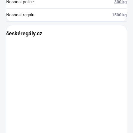
Nosnost police
:
300 kg
Nosnost regálu
:
1500 kg
českéregály.cz