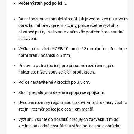
Počet výztuh pod policí:
2
Balení obsahuje kompletní regál, jak je vyobrazen na prvním
obrázku nahoře v galerii: stojiny, police včetně výztuh a
plastové patky. Naleznete v něm vše potřebné pro snadné
sestavení.
Výška patra včetně OSB 10 mm je 62 mm (police přesahuje
horní hranu nosníků o 5 mm)
Přídavná patra (police) pro případné rozšíření regálu
naleznete níže v souvisejících produktech.
Police nastavitelné v krocích po 3,5 cm.
Stojiny regálu jsou dělené a spojují se spojkami.
Uvedené rozměry regálu jsou celkové vnější rozměry včetně
stojin - rozměr police je o cca 1 cm menší.
Výztuhu vsuňte do nosníků před jejich zacvaknutím do
stojin a následně posuňte na střed police podle obrázku.