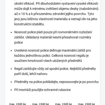
okolní vlhkost. Při dlouhodobém vystavení vysoké vlhkosti
může dojít k mírnému zvětšení objemu desky (nabobtnání)
až o 10 % a k přirozenému zdrsnění jejího povrchu. Tyto
jevy jsou běžnou vlastností materiálu a nemají vliv na jeho
konstrukční stabilitu.
Nosnost police platí pouze při rovnoměrném rozložení
zátěže. Ukládaný materiál nesmí přesahovat rozměry
police
Uvedená nosnost police definuje maximální zátěž pro
každou jednotlivou polici. Celková nosnost regálu je
součtem hmotností všech uložených předmětů
Regál zatěžujte vždy od spodní police. Nejtěžší předměty
patří dolů, lehčí nahoru
Předměty na police pokládejte, neposouvejte je po povrchu
Při montáži použijte ochranné rukavice