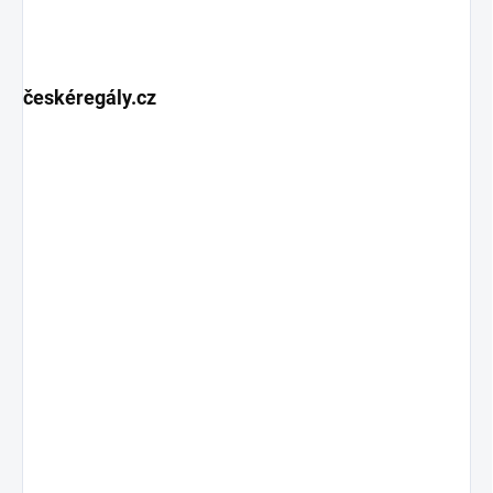
českéregály.cz