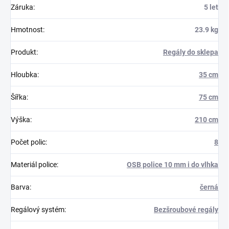
Záruka
:
5 let
Hmotnost
:
23.9 kg
Produkt
:
Regály do sklepa
Hloubka
:
35 cm
Šířka
:
75 cm
Výška
:
210 cm
Počet polic
:
8
Materiál police
:
OSB police 10 mm i do vlhka
Barva
:
černá
Regálový systém
:
Bezšroubové regály