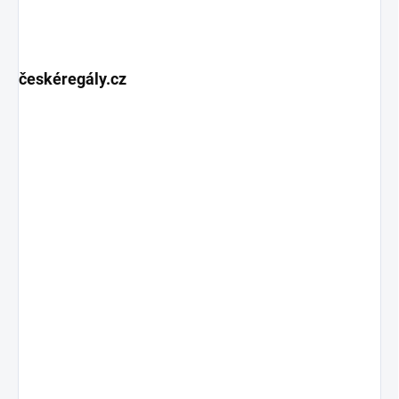
českéregály.cz