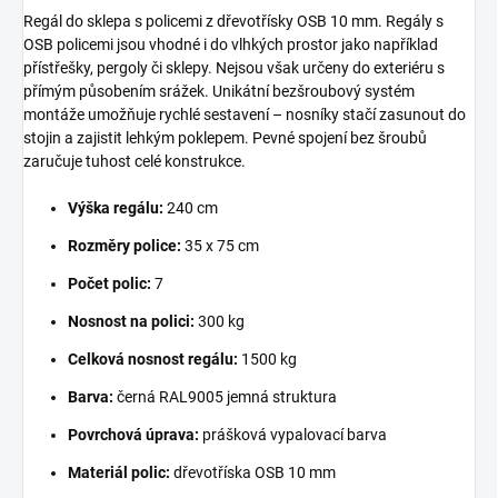
Regál do sklepa s policemi z dřevotřísky OSB 10 mm. Regály s
OSB policemi jsou vhodné i do vlhkých prostor jako například
přístřešky, pergoly či sklepy. Nejsou však určeny do exteriéru s
přímým působením srážek. Unikátní bezšroubový systém
montáže umožňuje rychlé sestavení – nosníky stačí zasunout do
stojin a zajistit lehkým poklepem. Pevné spojení bez šroubů
zaručuje tuhost celé konstrukce.
Výška regálu:
240 cm
Rozměry police:
35 x 75 cm
Počet polic:
7
Nosnost na polici:
300 kg
Celková nosnost regálu:
1500 kg
Barva:
černá RAL9005 jemná struktura
Povrchová úprava:
prášková vypalovací barva
Materiál polic:
dřevotříska OSB 10 mm