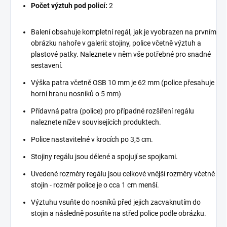
Počet výztuh pod policí:
2
Balení obsahuje kompletní regál, jak je vyobrazen na prvním
obrázku nahoře v galerii: stojiny, police včetně výztuh a
plastové patky. Naleznete v něm vše potřebné pro snadné
sestavení.
Výška patra včetně OSB 10 mm je 62 mm (police přesahuje
horní hranu nosníků o 5 mm)
Přídavná patra (police) pro případné rozšíření regálu
naleznete níže v souvisejících produktech.
Police nastavitelné v krocích po 3,5 cm.
Stojiny regálu jsou dělené a spojují se spojkami.
Uvedené rozměry regálu jsou celkové vnější rozměry včetně
stojin - rozměr police je o cca 1 cm menší.
Výztuhu vsuňte do nosníků před jejich zacvaknutím do
stojin a následně posuňte na střed police podle obrázku.