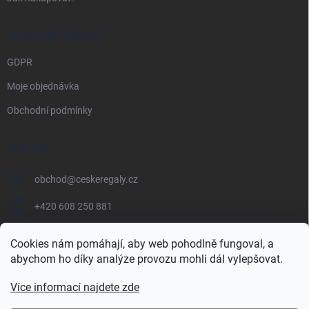
PRÁVNÍ INFORMACE
GDPR
Moje objednávka
Obchodní podmínky
KONTAKT
obchod
@
ceskeregaly.cz
+420 608 250 881
Cookies nám pomáhají, aby web pohodlně fungoval, a
abychom ho díky analýze provozu mohli dál vylepšovat.
Více informací najdete zde