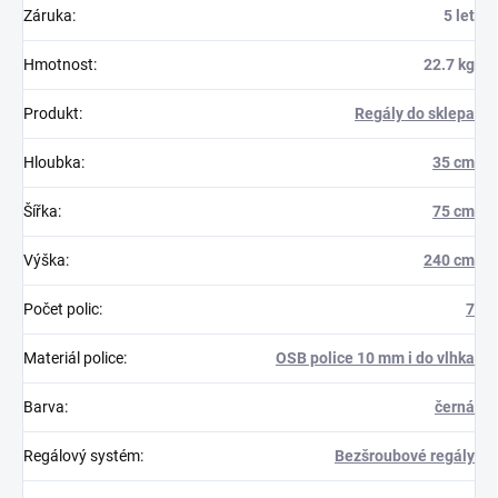
Záruka
:
5 let
Hmotnost
:
22.7 kg
Produkt
:
Regály do sklepa
Hloubka
:
35 cm
Šířka
:
75 cm
Výška
:
240 cm
Počet polic
:
7
Materiál police
:
OSB police 10 mm i do vlhka
Barva
:
černá
Regálový systém
:
Bezšroubové regály