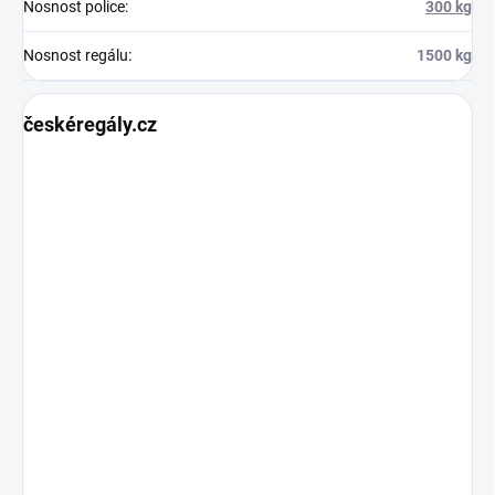
Nosnost police
:
300 kg
Nosnost regálu
:
1500 kg
českéregály.cz