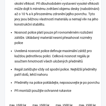
okolní vlhkost. Při dlouhodobém vystavení vysoké vlhkosti
může dojít k mírnému zvětšení objemu desky (nabobtnání)
až o 10 % a k přirozenému zdrsnění jejího povrchu. Tyto
jevy jsou běžnou vlastností materiálu a nemají vliv na jeho
konstrukční stabilitu.
Nosnost police platí pouze při rovnoměrném rozložení
zátěže. Ukládaný materiál nesmí přesahovat rozměry
police
Uvedená nosnost police definuje maximální zátěž pro
každou jednotlivou polici. Celková nosnost regálu je
součtem hmotností všech uložených předmětů
Regál zatěžujte vždy od spodní police. Nejtěžší předměty
patří dolů, lehčí nahoru
Předměty na police pokládejte, neposouvejte je po povrchu
Při montáži použijte ochranné rukavice