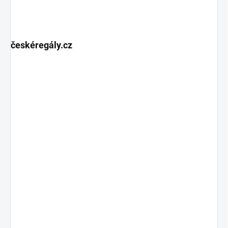
českéregály.cz