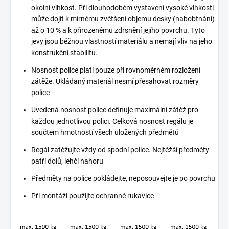
okolní vlhkost. Při dlouhodobém vystavení vysoké vlhkosti
může dojít k mírnému zvětšení objemu desky (nabobtnání)
až o 10 % a k přirozenému zdrsnění jejího povrchu. Tyto
jevy jsou běžnou vlastností materiálu a nemají vliv na jeho
konstrukční stabilitu.
Nosnost police platí pouze při rovnoměrném rozložení
zátěže. Ukládaný materiál nesmí přesahovat rozměry
police
Uvedená nosnost police definuje maximální zátěž pro
každou jednotlivou polici. Celková nosnost regálu je
součtem hmotností všech uložených předmětů
Regál zatěžujte vždy od spodní police. Nejtěžší předměty
patří dolů, lehčí nahoru
Předměty na police pokládejte, neposouvejte je po povrchu
Při montáži použijte ochranné rukavice