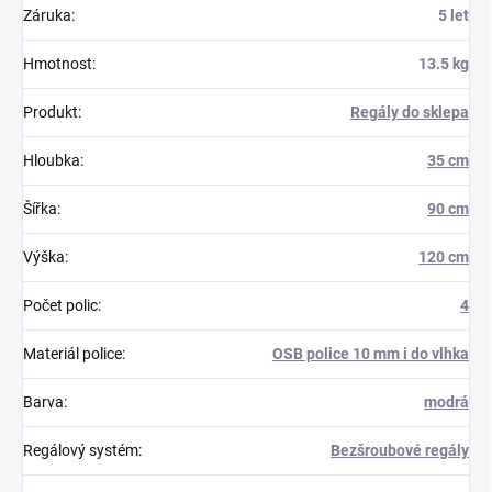
Záruka
:
5 let
Hmotnost
:
13.5 kg
Produkt
:
Regály do sklepa
Hloubka
:
35 cm
Šířka
:
90 cm
Výška
:
120 cm
Počet polic
:
4
Materiál police
:
OSB police 10 mm i do vlhka
Barva
:
modrá
Regálový systém
:
Bezšroubové regály