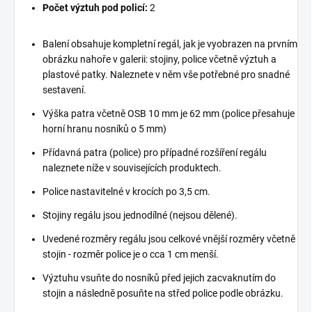
Počet výztuh pod policí:
2
Balení obsahuje kompletní regál, jak je vyobrazen na prvním
obrázku nahoře v galerii: stojiny, police včetně výztuh a
plastové patky. Naleznete v něm vše potřebné pro snadné
sestavení.
Výška patra včetně OSB 10 mm je 62 mm (police přesahuje
horní hranu nosníků o 5 mm)
Přídavná patra (police) pro případné rozšíření regálu
naleznete níže v souvisejících produktech.
Police nastavitelné v krocích po 3,5 cm.
Stojiny regálu jsou jednodílné (nejsou dělené).
Uvedené rozměry regálu jsou celkové vnější rozměry včetně
stojin - rozměr police je o cca 1 cm menší.
Výztuhu vsuňte do nosníků před jejich zacvaknutím do
stojin a následně posuňte na střed police podle obrázku.