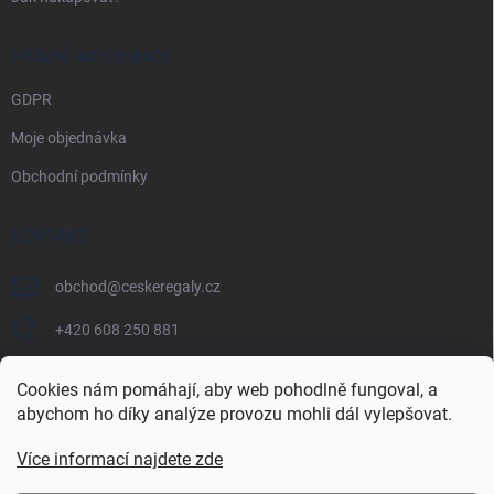
PRÁVNÍ INFORMACE
GDPR
Moje objednávka
Obchodní podmínky
KONTAKT
obchod
@
ceskeregaly.cz
+420 608 250 881
Cookies nám pomáhají, aby web pohodlně fungoval, a
abychom ho díky analýze provozu mohli dál vylepšovat.
Více informací najdete zde