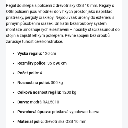
Regál do sklepa s policemi z dřevotřísky OSB 10 mm. Regály s
OSB policemi jsou vhodné i do vlhkých prostor jako například
přístřešky, pergoly či sklepy. Nejsou však určeny do exteriéru s
přímým působením srážek. Unikátní bezšroubový systém
montáže umožňuje rychlé sestavení – nosníky stačí zasunout do
stojin a zajistit lehkým poklepem. Pevné spojení bez šroubů
zaručuje tuhost celé konstrukce.
Výška regálu:
120 cm
Rozměry police:
35 x 90 cm
Počet polic:
4
Nosnost na polici:
300 kg
Celková nosnost regálu:
1200 kg
Barva:
modrá RAL5010
Povrchová úprava:
prášková vypalovací barva
Materiál polic:
dřevotříska OSB 10 mm