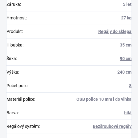
Záruka
:
5 let
Hmotnost
:
27 kg
Produkt
:
Regály do sklepa
Hloubka
:
35 cm
Šířka
:
90 cm
Výška
:
240 cm
Počet polic
:
8
Materiál police
:
OSB police 10 mm i do vlhka
Barva
:
bílá
Regálový systém
:
Bezšroubové regály