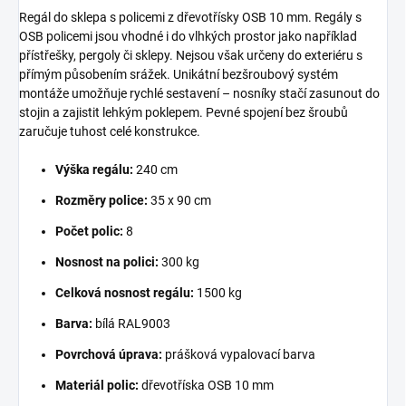
Regál do sklepa s policemi z dřevotřísky OSB 10 mm. Regály s
OSB policemi jsou vhodné i do vlhkých prostor jako například
přístřešky, pergoly či sklepy. Nejsou však určeny do exteriéru s
přímým působením srážek. Unikátní bezšroubový systém
montáže umožňuje rychlé sestavení – nosníky stačí zasunout do
stojin a zajistit lehkým poklepem. Pevné spojení bez šroubů
zaručuje tuhost celé konstrukce.
Výška regálu:
240 cm
Rozměry police:
35 x 90 cm
Počet polic:
8
Nosnost na polici:
300 kg
Celková nosnost regálu:
1500 kg
Barva:
bílá RAL9003
Povrchová úprava:
prášková vypalovací barva
Materiál polic:
dřevotříska OSB 10 mm