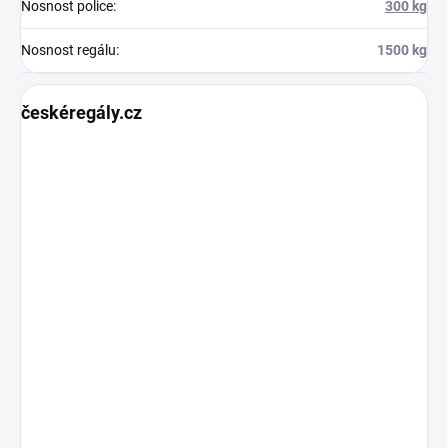
Nosnost police
:
300 kg
Nosnost regálu
:
1500 kg
českéregály.cz