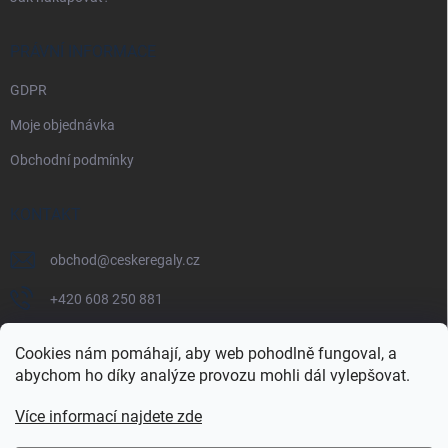
PRÁVNÍ INFORMACE
GDPR
Moje objednávka
Obchodní podmínky
KONTAKT
obchod
@
ceskeregaly.cz
+420 608 250 881
Cookies nám pomáhají, aby web pohodlně fungoval, a
abychom ho díky analýze provozu mohli dál vylepšovat.
Více informací najdete zde