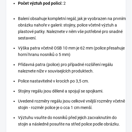
Počet výztuh pod policí:
2
Balení obsahuje kompletní regál, jak je vyobrazen na prvním
obrázku nahoře v galerii: stojiny, police včetně výztuh a
plastové patky. Naleznete v něm vše potřebné pro snadné
sestavení.
Výška patra včetně OSB 10 mm je 62 mm (police přesahuje
horní hranu nosníků o 5 mm)
Přídavná patra (police) pro případné rozšíření regálu
naleznete níže v souvisejících produktech.
Police nastavitelné v krocích po 3,5 cm.
Stojiny regálu jsou dělené a spojují se spojkami.
Uvedené rozměry regálu jsou celkové vnější rozměry včetně
stojin - rozměr police je o cca 1 cm menší.
Výztuhu vsuňte do nosníků před jejich zacvaknutím do
stojin a následně posuňte na střed police podle obrázku.