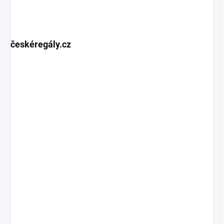
českéregály.cz