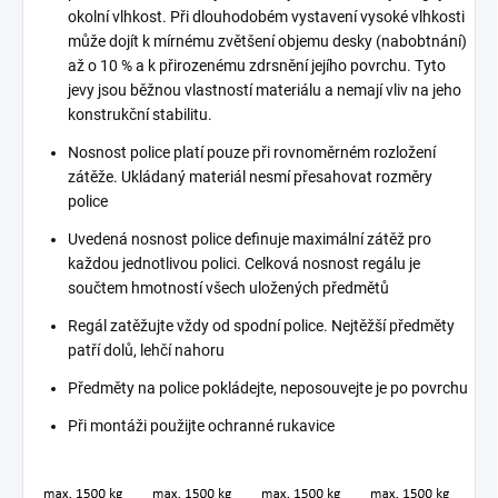
okolní vlhkost. Při dlouhodobém vystavení vysoké vlhkosti
může dojít k mírnému zvětšení objemu desky (nabobtnání)
až o 10 % a k přirozenému zdrsnění jejího povrchu. Tyto
jevy jsou běžnou vlastností materiálu a nemají vliv na jeho
konstrukční stabilitu.
Nosnost police platí pouze při rovnoměrném rozložení
zátěže. Ukládaný materiál nesmí přesahovat rozměry
police
Uvedená nosnost police definuje maximální zátěž pro
každou jednotlivou polici. Celková nosnost regálu je
součtem hmotností všech uložených předmětů
Regál zatěžujte vždy od spodní police. Nejtěžší předměty
patří dolů, lehčí nahoru
Předměty na police pokládejte, neposouvejte je po povrchu
Při montáži použijte ochranné rukavice