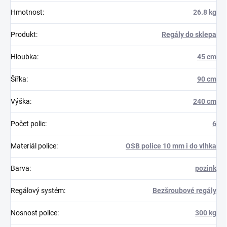
Hmotnost
:
26.8 kg
Produkt
:
Regály do sklepa
Hloubka
:
45 cm
Šířka
:
90 cm
Výška
:
240 cm
Počet polic
:
6
Materiál police
:
OSB police 10 mm i do vlhka
Barva
:
pozink
Regálový systém
:
Bezšroubové regály
Nosnost police
:
300 kg