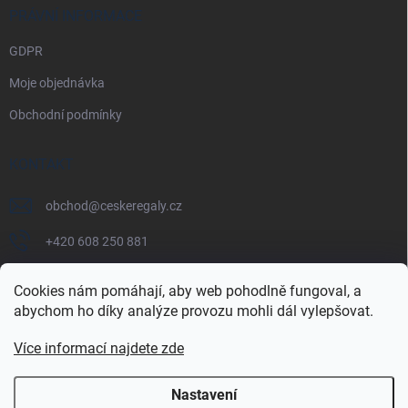
PRÁVNÍ INFORMACE
GDPR
Moje objednávka
Obchodní podmínky
KONTAKT
obchod
@
ceskeregaly.cz
+420 608 250 881
Cookies nám pomáhají, aby web pohodlně fungoval, a
abychom ho díky analýze provozu mohli dál vylepšovat.
Více informací najdete zde
Nastavení