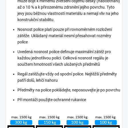
může dojít k mírnému zvětšení objemu desky (nabobtnání)
až o 10 % a k přirozenému zdrsnění jejího povrchu. Tyto
jevy jsou běžnou vlastností materiálu a nemají vliv na jeho
konstrukční stabilitu.
Nosnost police platí pouze při rovnoměrném rozložení
zátěže. Ukládaný materiál nesmí přesahovat rozměry
police
Uvedená nosnost police definuje maximální zátěž pro
každou jednotlivou polici. Celková nosnost regálu je
součtem hmotností všech uložených předmětů
Regál zatěžujte vždy od spodní police. Nejtěžší předměty
patří dolů, lehčí nahoru
Předměty na police pokládejte, neposouvejte je po povrchu
Při montáži použijte ochranné rukavice