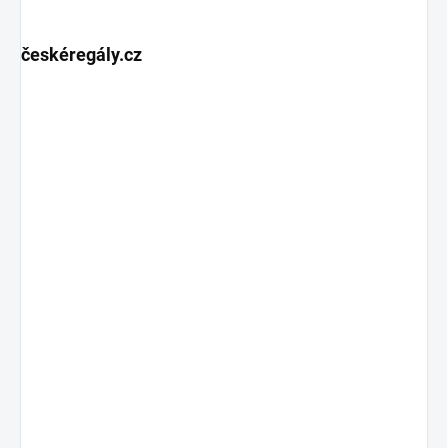
českéregály.cz