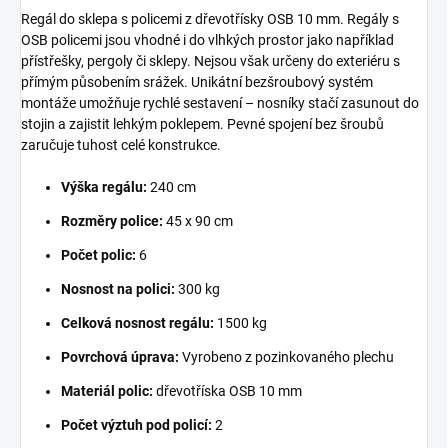
Regál do sklepa s policemi z dřevotřísky OSB 10 mm. Regály s
OSB policemi jsou vhodné i do vlhkých prostor jako například
přístřešky, pergoly či sklepy. Nejsou však určeny do exteriéru s
přímým působením srážek. Unikátní bezšroubový systém
montáže umožňuje rychlé sestavení – nosníky stačí zasunout do
stojin a zajistit lehkým poklepem. Pevné spojení bez šroubů
zaručuje tuhost celé konstrukce.
Výška regálu:
240 cm
Rozměry police:
45 x 90 cm
Počet polic:
6
Nosnost na polici:
300 kg
Celková nosnost regálu:
1500 kg
Povrchová úprava:
Vyrobeno z pozinkovaného plechu
Materiál polic:
dřevotříska OSB 10 mm
Počet výztuh pod policí:
2