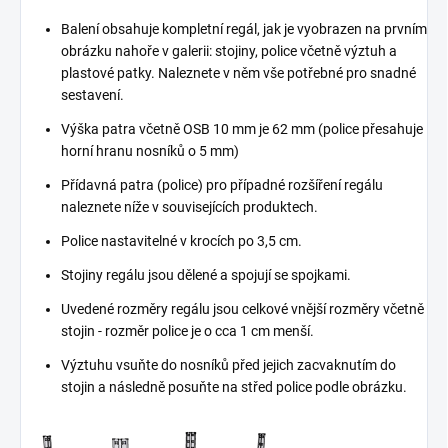
Balení obsahuje kompletní regál, jak je vyobrazen na prvním
obrázku nahoře v galerii: stojiny, police včetně výztuh a
plastové patky. Naleznete v něm vše potřebné pro snadné
sestavení.
Výška patra včetně OSB 10 mm je 62 mm (police přesahuje
horní hranu nosníků o 5 mm)
Přídavná patra (police) pro případné rozšíření regálu
naleznete níže v souvisejících produktech.
Police nastavitelné v krocích po 3,5 cm.
Stojiny regálu jsou dělené a spojují se spojkami.
Uvedené rozměry regálu jsou celkové vnější rozměry včetně
stojin - rozměr police je o cca 1 cm menší.
Výztuhu vsuňte do nosníků před jejich zacvaknutím do
stojin a následně posuňte na střed police podle obrázku.