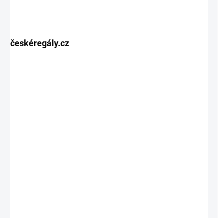
českéregály.cz