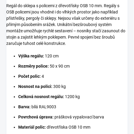
Regál do sklepa s policemi z dřevotřísky OSB 10 mm. Regály s
OSB policemi jsou vhodné i do vlhkých prostor jako například
přístřešky, pergoly či sklepy. Nejsou však určeny do exteriéru s
přímým působením srážek. Unikátní bezšroubový systém
montáže umožňuje rychlé sestavení – nosníky stačí zasunout do
stojin a zajistit lehkým poklepem. Pevné spojení bez šroubů
zaručuje tuhost celé konstrukce.
Výška regálu:
120 cm
Rozměry police:
50 x 90 cm
Počet polic:
4
Nosnost na polici:
300 kg
Celková nosnost regálu:
1200 kg
Barva:
bílá RAL9003
Povrchová úprava:
prášková vypalovací barva
Materiál polic:
dřevotříska OSB 10 mm