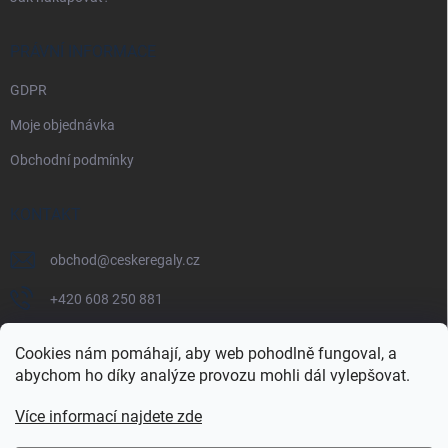
PRÁVNÍ INFORMACE
GDPR
Moje objednávka
Obchodní podmínky
KONTAKT
obchod
@
ceskeregaly.cz
+420 608 250 881
Cookies nám pomáhají, aby web pohodlně fungoval, a
abychom ho díky analýze provozu mohli dál vylepšovat.
Více informací najdete zde