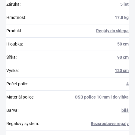
Záruka
:
5 let
Hmotnost
:
17.8 kg
Produkt
:
Regály do sklepa
Hloubka
:
50 cm
Šířka
:
90 cm
Výška
:
120 cm
Počet polic
:
4
Materiál police
:
OSB police 10 mm i do vlhka
Barva
:
bílá
Regálový systém
:
Bezšroubové regály