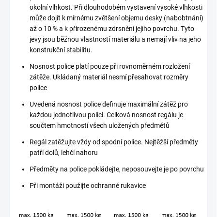
okolní vlhkost. Při dlouhodobém vystavení vysoké vlhkosti
může dojít k mírnému zvětšení objemu desky (nabobtnání)
až o 10 % a k přirozenému zdrsnění jejího povrchu. Tyto
jevy jsou běžnou vlastností materiálu a nemají vliv na jeho
konstrukční stabilitu.
Nosnost police platí pouze při rovnoměrném rozložení
zátěže. Ukládaný materiál nesmí přesahovat rozměry
police
Uvedená nosnost police definuje maximální zátěž pro
každou jednotlivou polici. Celková nosnost regálu je
součtem hmotností všech uložených předmětů
Regál zatěžujte vždy od spodní police. Nejtěžší předměty
patří dolů, lehčí nahoru
Předměty na police pokládejte, neposouvejte je po povrchu
Při montáži použijte ochranné rukavice